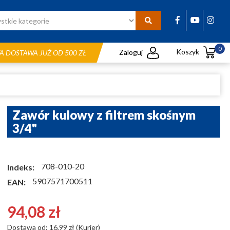
0
Koszyk
Zaloguj
 DOSTAWA JUŻ OD 500 ZŁ
Zawór kulowy z filtrem skośnym
3/4"
708-010-20
Indeks:
5907571700511
EAN:
94,08 zł
Dostawa od: 16,99 zł (Kurier)