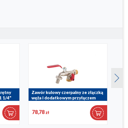
rętny
Zawór kulowy czerpalny ze złączką
Zaw
1 1/4"
węża i dodatkowym przyłączem
mot
704-310-15
700-4
78,78
91,
zł