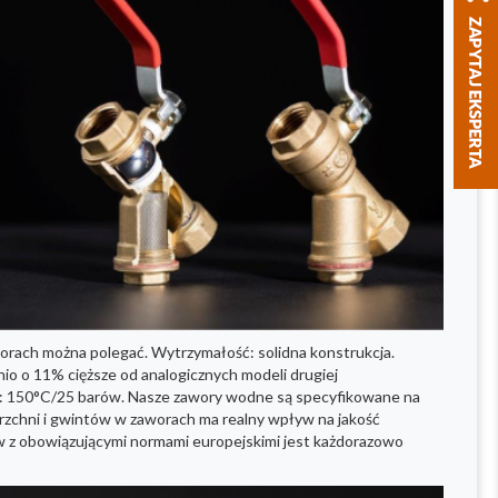
orach można polegać. Wytrzymałość: solidna konstrukcja.
o o 11% cięższe od analogicznych modeli drugiej
ry: 150°C/25 barów. Nasze zawory wodne są specyfikowane na
rzchni i gwintów w zaworach ma realny wpływ na jakość
ów z obowiązującymi normami europejskimi jest każdorazowo