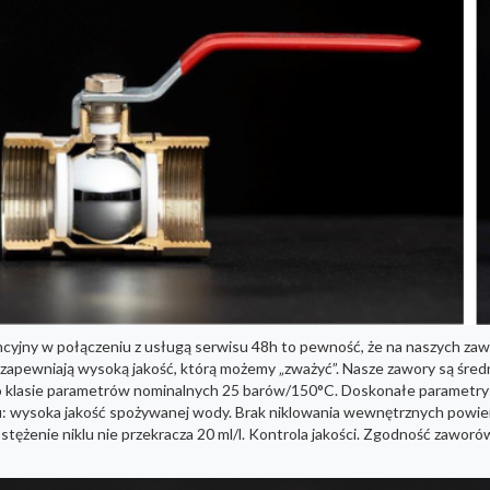
ncyjny w połączeniu z usługą serwisu 48h to pewność, że na naszych zaw
ewniają wysoką jakość, którą możemy „zważyć”. Nasze zawory są średni
ów o klasie parametrów nominalnych 25 barów/150°C. Doskonałe paramet
lu: wysoka jakość spożywanej wody. Brak niklowania wewnętrznych powie
tężenie niklu nie przekracza 20 ml/l. Kontrola jakości. Zgodność zawor