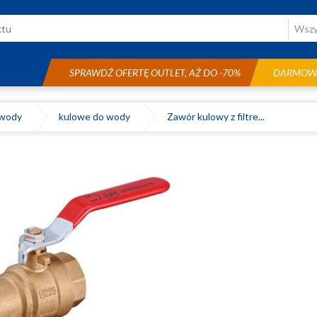
SPRAWDŹ OFERTĘ OUTLET, AŻ DO -70%
DARMOWA
 wody
kulowe do wody
Zawór kulowy z filtre...