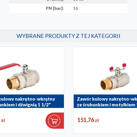
PN [bar]:
16
WYBRANE PRODUKTY Z TEJ KATEGORII
kulowy nakrętno-wkrętny
Zawór kulowy nakrętno-wk
unkiem i dźwignią 1 1/2"
ze śrubunkiem i motylkiem 
0
700-221-32
1
151,76
zł
zł