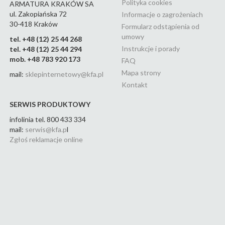
Polityka cookies
ARMATURA KRAKÓW SA
ul. Zakopiańska 72
Informacje o zagrożeniach
30-418 Kraków
Formularz odstąpienia od
umowy
tel. +48 (12) 25 44 268
Instrukcje i porady
tel. +48 (12) 25 44 294
mob. +48 783 920 173
FAQ
Mapa strony
mail:
sklepinternetowy@kfa.pl
Kontakt
SERWIS PRODUKTOWY
infolinia tel. 800 433 334
mail:
serwis@kfa.p
l
Zgłoś reklamacje online