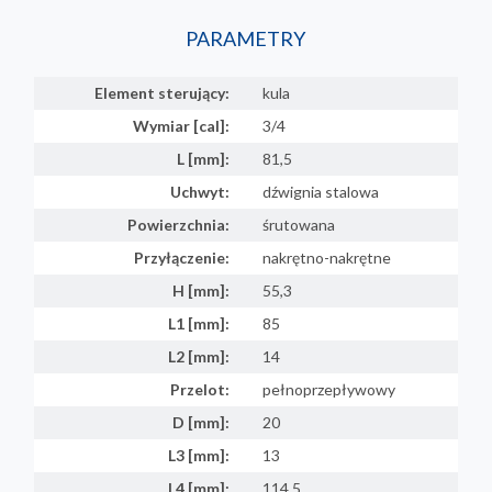
PARAMETRY
Element sterujący:
kula
Wymiar [cal]:
3/4
L [mm]:
81,5
Uchwyt:
dźwignia stalowa
Powierzchnia:
śrutowana
Przyłączenie:
nakrętno-nakrętne
H [mm]:
55,3
L1 [mm]:
85
L2 [mm]:
14
Przelot:
pełnoprzepływowy
D [mm]:
20
L3 [mm]:
13
L4 [mm]:
114,5