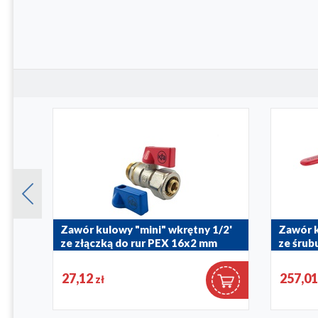
ym
Zawór kulowy "mini" wkrętny 1/2'
Zawór 
ze złączką do rur PEX 16x2 mm
ze śrub
703-232-15
700-211-4
27,12
257,0
zł