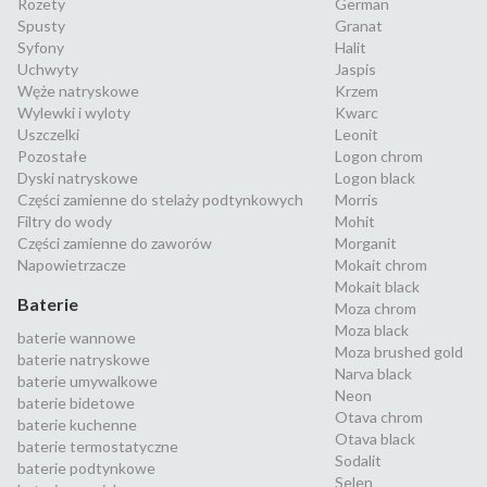
Rozety
German
Spusty
Granat
Syfony
Halit
Uchwyty
Jaspis
Węże natryskowe
Krzem
Wylewki i wyloty
Kwarc
Uszczelki
Leonit
Pozostałe
Logon chrom
Dyski natryskowe
Logon black
Części zamienne do stelaży podtynkowych
Morris
Filtry do wody
Mohit
Części zamienne do zaworów
Morganit
Napowietrzacze
Mokait chrom
Mokait black
Baterie
Moza chrom
Moza black
baterie wannowe
Moza brushed gold
baterie natryskowe
Narva black
baterie umywalkowe
Neon
baterie bidetowe
Otava chrom
baterie kuchenne
Otava black
baterie termostatyczne
Sodalit
baterie podtynkowe
Selen