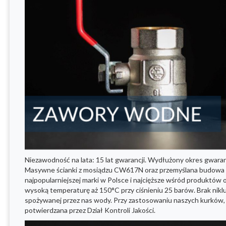
Niezawodność na lata: 15 lat gwarancji. Wydłużony okres gwara
Masywne ścianki z mosiądzu CW617N oraz przemyślana budowa zap
najpopularniejszej marki w Polsce i najcięższe wśród produkt
wysoką temperaturę aż 150°C przy ciśnieniu 25 barów. Brak nik
spożywanej przez nas wody. Przy zastosowaniu naszych kurków, s
potwierdzana przez Dział Kontroli Jakości.