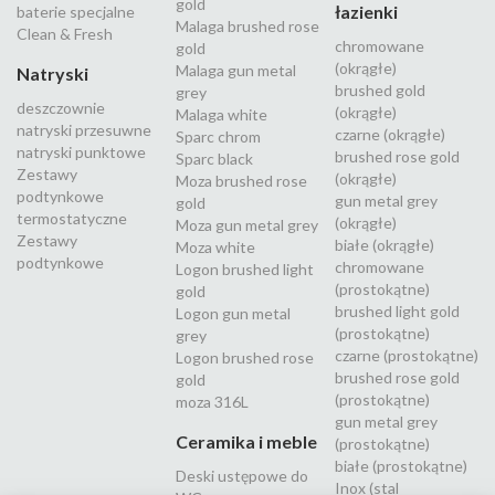
gold
łazienki
baterie specjalne
Malaga brushed rose
Clean & Fresh
chromowane
gold
(okrągłe)
Malaga gun metal
Natryski
brushed gold
grey
deszczownie
(okrągłe)
Malaga white
natryski przesuwne
czarne (okrągłe)
Sparc chrom
natryski punktowe
brushed rose gold
Sparc black
Zestawy
(okrągłe)
Moza brushed rose
podtynkowe
gun metal grey
gold
termostatyczne
(okrągłe)
Moza gun metal grey
Zestawy
białe (okrągłe)
Moza white
podtynkowe
chromowane
Logon brushed light
(prostokątne)
gold
brushed light gold
Logon gun metal
(prostokątne)
grey
czarne (prostokątne)
Logon brushed rose
brushed rose gold
gold
(prostokątne)
moza 316L
gun metal grey
Ceramika i meble
(prostokątne)
białe (prostokątne)
Deski ustępowe do
Inox (stal