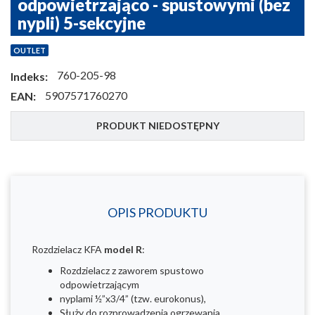
odpowietrzająco - spustowymi (bez
nypli) 5-sekcyjne
OUTLET
760-205-98
Indeks:
5907571760270
EAN:
PRODUKT NIEDOSTĘPNY
OPIS PRODUKTU
Rozdzielacz KFA
model R
:
Rozdzielacz z zaworem spustowo
odpowietrzającym
nyplami ½”x3/4” (tzw. eurokonus),
Służy do rozprowadzenia ogrzewania