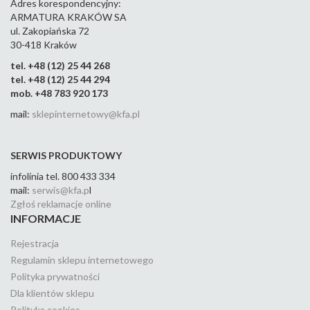
Adres korespondencyjny:
ARMATURA KRAKÓW SA
ul. Zakopiańska 72
30-418 Kraków
tel. +48 (12) 25 44 268
tel. +48 (12) 25 44 294
mob. +48 783 920 173
mail:
sklepinternetowy@kfa.pl
SERWIS PRODUKTOWY
infolinia tel. 800 433 334
mail:
serwis@kfa.p
l
Zgłoś reklamacje online
INFORMACJE
Rejestracja
Regulamin sklepu internetowego
Polityka prywatności
Dla klientów sklepu
Polityka cookies