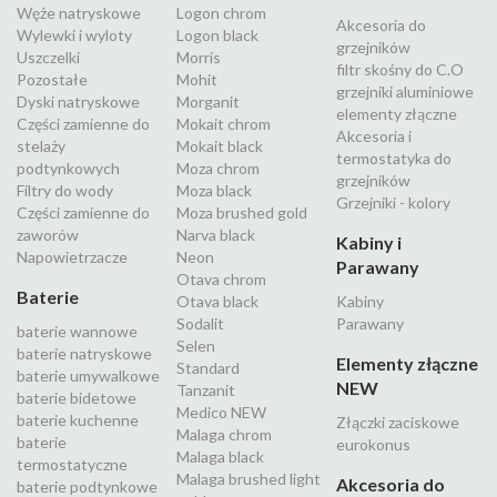
Węże natryskowe
Logon chrom
Akcesoria do
Wylewki i wyloty
Logon black
grzejników
Uszczelki
Morris
filtr skośny do C.O
Pozostałe
Mohit
grzejniki aluminiowe
Dyski natryskowe
Morganit
elementy złączne
Części zamienne do
Mokait chrom
Akcesoria i
stelaży
Mokait black
termostatyka do
podtynkowych
Moza chrom
grzejników
Filtry do wody
Moza black
Grzejniki - kolory
Części zamienne do
Moza brushed gold
zaworów
Narva black
Kabiny i
Napowietrzacze
Neon
Parawany
Otava chrom
Baterie
Otava black
Kabiny
Sodalit
Parawany
baterie wannowe
Selen
baterie natryskowe
Elementy złączne
Standard
baterie umywalkowe
NEW
Tanzanit
baterie bidetowe
Medico NEW
baterie kuchenne
Złączki zaciskowe
Malaga chrom
baterie
eurokonus
Malaga black
termostatyczne
Malaga brushed light
Akcesoria do
baterie podtynkowe