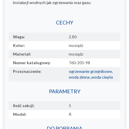
instalacji wodnych jak ogrzewania oraz gazu.
CECHY
Waga:
2.80
Kolor:
mosiądz
Materiał:
mosiądz
Numer katalogowy:
760-205-98
Przeznaczenie:
ogrzewanie grzejnikowe,
woda zimna ,woda ciepła
PARAMETRY
Ilość sekcji:
5
Model:
R
DO POBRANIA