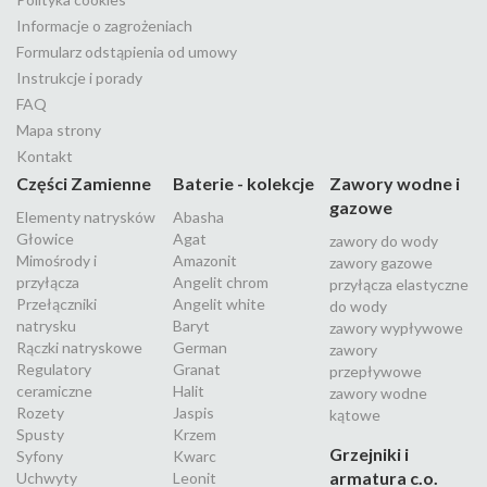
Informacje o zagrożeniach
Formularz odstąpienia od umowy
Instrukcje i porady
FAQ
Mapa strony
Kontakt
Części Zamienne
Baterie - kolekcje
Zawory wodne i
gazowe
Elementy natrysków
Abasha
Głowice
Agat
zawory do wody
Mimośrody i
Amazonit
zawory gazowe
przyłącza
Angelit chrom
przyłącza elastyczne
Przełączniki
Angelit white
do wody
natrysku
Baryt
zawory wypływowe
Rączki natryskowe
German
zawory
Regulatory
Granat
przepływowe
ceramiczne
Halit
zawory wodne
Rozety
Jaspis
kątowe
Spusty
Krzem
Grzejniki i
Syfony
Kwarc
armatura c.o.
Uchwyty
Leonit