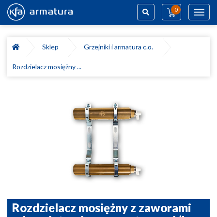
0
Toggl
navig
Szukaj
Sklep
Grzejniki i armatura c.o.
Rozdzielacz mosiężny ...
Rozdzielacz mosiężny z zaworami