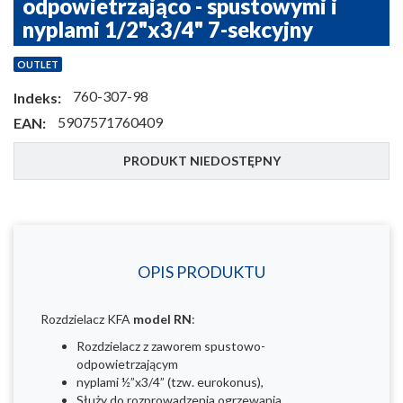
odpowietrzająco - spustowymi i
nyplami 1/2"x3/4" 7-sekcyjny
OUTLET
760-307-98
Indeks:
5907571760409
EAN:
PRODUKT NIEDOSTĘPNY
OPIS PRODUKTU
Rozdzielacz KFA
model RN
:
Rozdzielacz z zaworem spustowo-
odpowietrzającym
nyplami ½”x3/4” (tzw. eurokonus),
Służy do rozprowadzenia ogrzewania