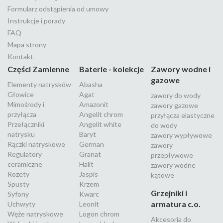
Formularz odstąpienia od umowy
Instrukcje i porady
FAQ
Mapa strony
Kontakt
Części Zamienne
Baterie - kolekcje
Zawory wodne i
gazowe
Elementy natrysków
Abasha
Głowice
Agat
zawory do wody
Mimośrody i
Amazonit
zawory gazowe
przyłącza
Angelit chrom
przyłącza elastyczne
Przełączniki
Angelit white
do wody
natrysku
Baryt
zawory wypływowe
Rączki natryskowe
German
zawory
Regulatory
Granat
przepływowe
ceramiczne
Halit
zawory wodne
Rozety
Jaspis
kątowe
Spusty
Krzem
Grzejniki i
Syfony
Kwarc
armatura c.o.
Uchwyty
Leonit
Węże natryskowe
Logon chrom
Akcesoria do