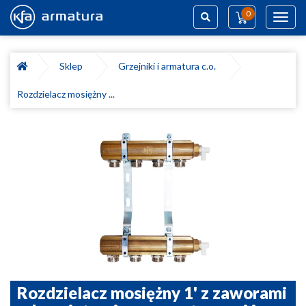
0
Toggl
navig
Szukaj
Sklep
Grzejniki i armatura c.o.
Rozdzielacz mosiężny ...
Rozdzielacz mosiężny 1' z zaworami