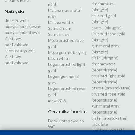
Clean & Fresh
chromowane
gold
(okrągłe)
Malaga gun metal
Natryski
brushed gold
grey
deszczownie
(okrągłe)
Malaga white
natryski przesuwne
czarne (okrągłe)
Sparc chrom
natryski punktowe
brushed rose gold
Sparc black
Zestawy
(okrągłe)
Moza brushed rose
podtynkowe
gun metal grey
gold
termostatyczne
(okrągłe)
Moza gun metal grey
Zestawy
białe (okrągłe)
Moza white
podtynkowe
chromowane
Logon brushed light
(prostokątne)
gold
brushed light gold
Logon gun metal
(prostokątne)
grey
czarne (prostokątne)
Logon brushed rose
brushed rose gold
gold
(prostokątne)
moza 316L
gun metal grey
Ceramika i meble
(prostokątne)
białe (prostokątne)
Deski ustępowe do
Inox (stal
WC
nierdzewna 316L)