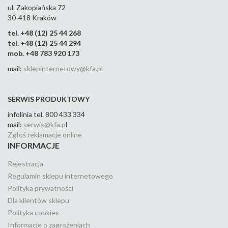
ul. Zakopiańska 72
30-418 Kraków
tel. +48 (12) 25 44 268
tel. +48 (12) 25 44 294
mob. +48 783 920 173
mail:
sklepinternetowy@kfa.pl
SERWIS PRODUKTOWY
infolinia tel. 800 433 334
mail:
serwis@kfa.p
l
Zgłoś reklamacje online
INFORMACJE
Rejestracja
Regulamin sklepu internetowego
Polityka prywatności
Dla klientów sklepu
Polityka cookies
Informacje o zagrożeniach