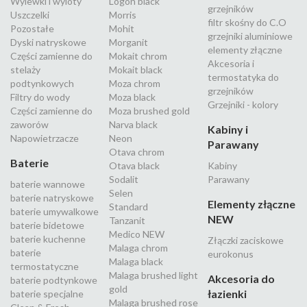
Wylewki i wyloty
Logon black
grzejników
Uszczelki
Morris
filtr skośny do C.O
Pozostałe
Mohit
grzejniki aluminiowe
Dyski natryskowe
Morganit
elementy złączne
Części zamienne do
Mokait chrom
Akcesoria i
stelaży
Mokait black
termostatyka do
podtynkowych
Moza chrom
grzejników
Filtry do wody
Moza black
Grzejniki - kolory
Części zamienne do
Moza brushed gold
zaworów
Narva black
Kabiny i
Napowietrzacze
Neon
Parawany
Otava chrom
Baterie
Otava black
Kabiny
Sodalit
Parawany
baterie wannowe
Selen
baterie natryskowe
Elementy złączne
Standard
baterie umywalkowe
NEW
Tanzanit
baterie bidetowe
Medico NEW
baterie kuchenne
Złączki zaciskowe
Malaga chrom
baterie
eurokonus
Malaga black
termostatyczne
Malaga brushed light
Akcesoria do
baterie podtynkowe
gold
łazienki
baterie specjalne
Malaga brushed rose