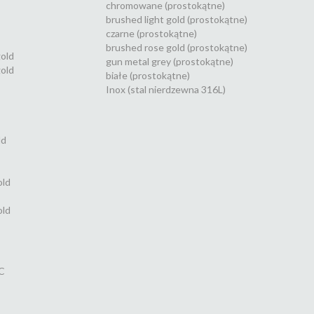
chromowane (prostokątne)
brushed light gold (prostokątne)
czarne (prostokątne)
brushed rose gold (prostokątne)
gold
gun metal grey (prostokątne)
old
białe (prostokątne)
Inox (stal nierdzewna 316L)
ld
old
old
C