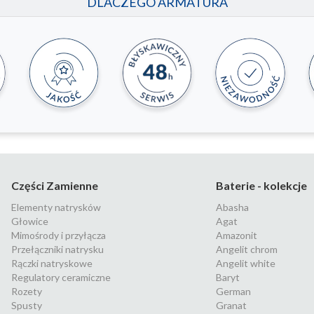
DLACZEGO ARMATURA
Części Zamienne
Baterie - kolekcje
Elementy natrysków
Abasha
Głowice
Agat
Mimośrody i przyłącza
Amazonit
Przełączniki natrysku
Angelit chrom
Rączki natryskowe
Angelit white
Regulatory ceramiczne
Baryt
Rozety
German
Spusty
Granat