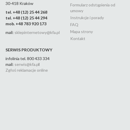
30-418 Kraków
Formularz odstąpienia od
umowy
tel. +48 (12) 25 44 268
Instrukcje i porady
tel. +48 (12) 25 44 294
mob. +48 783 920 173
FAQ
Mapa strony
mail:
sklepinternetowy@kfa.pl
Kontakt
SERWIS PRODUKTOWY
infolinia tel. 800 433 334
mail:
serwis@kfa.p
l
Zgłoś reklamacje online