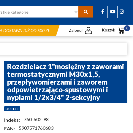
0
Koszyk
Zaloguj
 DOSTAWA JUŻ OD 500 ZŁ
Rozdzielacz 1"mosiężny z zaworami
termostatycznymi M30x1,5,
przepływomierzami i zaworem
odpowietrzająco-spustowymi i
nyplami 1/2x3/4" 2-sekcyjny
OUTLET
760-602-98
Indeks:
5907571760683
EAN: