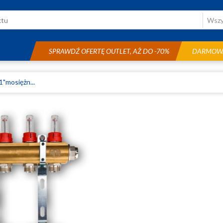
SPRAWDŹ OFERTĘ OUTLET, AŻ DO -70%
DARMOWA
1"mosiężn...