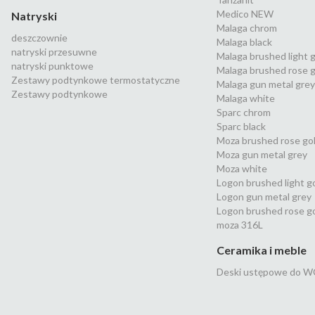
Medico NEW
Natryski
Malaga chrom
deszczownie
Malaga black
natryski przesuwne
Malaga brushed light 
natryski punktowe
Malaga brushed rose g
Zestawy podtynkowe termostatyczne
Malaga gun metal grey
Zestawy podtynkowe
Malaga white
Sparc chrom
Sparc black
Moza brushed rose go
Moza gun metal grey
Moza white
Logon brushed light g
Logon gun metal grey
Logon brushed rose g
moza 316L
Ceramika i meble
Deski ustępowe do W