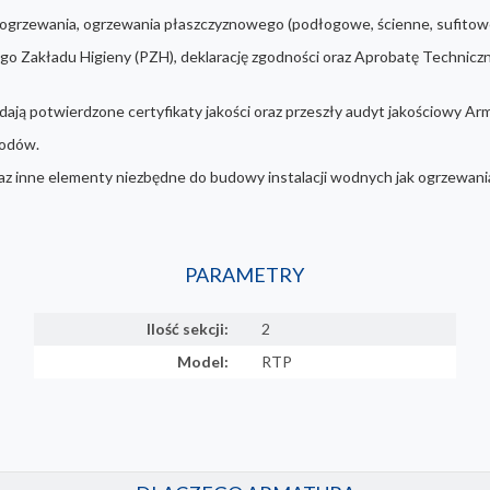
go ogrzewania, ogrzewania płaszczyznowego (podłogowe, ścienne, sufitowe
go Zakładu Higieny (PZH), deklarację zgodności oraz Aprobatę Technicz
dają potwierdzone certyfikaty jakości oraz przeszły audyt jakościowy Ar
wodów.
raz inne elementy niezbędne do budowy instalacji wodnych jak ogrzewania
PARAMETRY
Ilość sekcji:
2
Model:
RTP