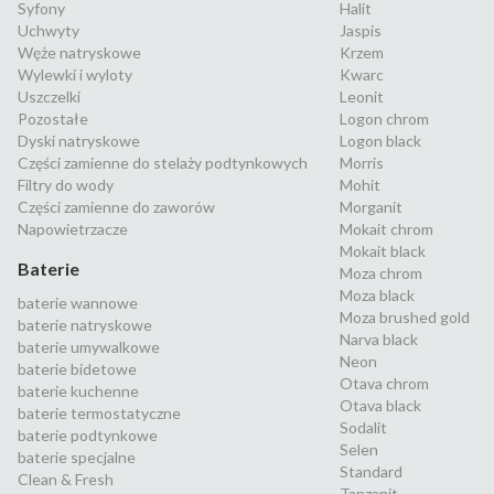
Syfony
Halit
Uchwyty
Jaspis
Węże natryskowe
Krzem
Wylewki i wyloty
Kwarc
Uszczelki
Leonit
Pozostałe
Logon chrom
Dyski natryskowe
Logon black
Części zamienne do stelaży podtynkowych
Morris
Filtry do wody
Mohit
Części zamienne do zaworów
Morganit
Napowietrzacze
Mokait chrom
Mokait black
Baterie
Moza chrom
Moza black
baterie wannowe
Moza brushed gold
baterie natryskowe
Narva black
baterie umywalkowe
Neon
baterie bidetowe
Otava chrom
baterie kuchenne
Otava black
baterie termostatyczne
Sodalit
baterie podtynkowe
Selen
baterie specjalne
Standard
Clean & Fresh
Tanzanit