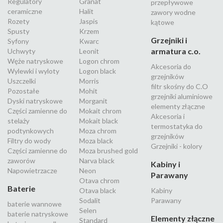
Regulatory
Granat
przepływowe
ceramiczne
Halit
zawory wodne
Rozety
Jaspis
kątowe
Spusty
Krzem
Grzejniki i
Syfony
Kwarc
armatura c.o.
Uchwyty
Leonit
Węże natryskowe
Logon chrom
Akcesoria do
Wylewki i wyloty
Logon black
grzejników
Uszczelki
Morris
filtr skośny do C.O
Pozostałe
Mohit
grzejniki aluminiowe
Dyski natryskowe
Morganit
elementy złączne
Części zamienne do
Mokait chrom
Akcesoria i
stelaży
Mokait black
termostatyka do
podtynkowych
Moza chrom
grzejników
Filtry do wody
Moza black
Grzejniki - kolory
Części zamienne do
Moza brushed gold
zaworów
Narva black
Kabiny i
Napowietrzacze
Neon
Parawany
Otava chrom
Baterie
Otava black
Kabiny
Sodalit
Parawany
baterie wannowe
Selen
baterie natryskowe
Elementy złączne
Standard