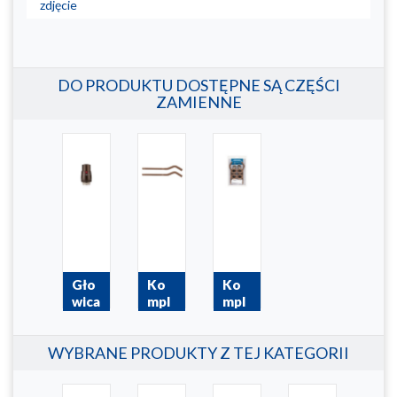
zdjęcie
DO PRODUKTU DOSTĘPNE SĄ CZĘŚCI
ZAMIENNE
Gło
Ko
Ko
wica
mpl
mpl
ter
et
et
mos
wies
kor
WYBRANE PRODUKTY Z TEJ KATEGORII
taty
zak
ków
czna
ów
i
ciec
do
Hak