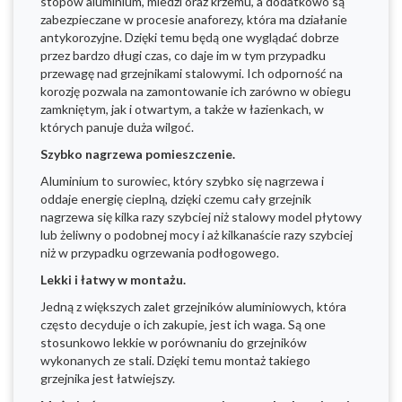
stopów aluminium, miedzi oraz krzemu, a dodatkowo są
zabezpieczane w procesie anaforezy, która ma działanie
antykorozyjne. Dzięki temu będą one wyglądać dobrze
przez bardzo długi czas, co daje im w tym przypadku
przewagę nad grzejnikami stalowymi. Ich odporność na
korozję pozwala na zamontowanie ich zarówno w obiegu
zamkniętym, jak i otwartym, a także w łazienkach, w
których panuje duża wilgoć.
Szybko nagrzewa pomieszczenie.
Aluminium to surowiec, który szybko się nagrzewa i
oddaje energię cieplną, dzięki czemu cały grzejnik
nagrzewa się kilka razy szybciej niż stalowy model płytowy
lub żeliwny o podobnej mocy i aż kilkanaście razy szybciej
niż w przypadku ogrzewania podłogowego.
Lekki i łatwy w montażu.
Jedną z większych zalet grzejników aluminiowych, która
często decyduje o ich zakupie, jest ich waga. Są one
stosunkowo lekkie w porównaniu do grzejników
wykonanych ze stali. Dzięki temu montaż takiego
grzejnika jest łatwiejszy.