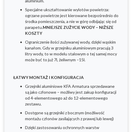
aluminium.
Specjalne ukształtowanie wylotów powietrza:
ogrzane powietrze jest kierowane bezpośrednio do
środka pomieszczenia, a nie w górę odbijając się od
parapetu.
MNIEJSZE ZUŻYCIE WODY – NIŻSZE
KOSZTY
Ograniczenie ilości zużywanej wody, dzięki wąskim
kanałom. Gdy w grzejniku aluminiowym pracują 3
litry wody, to w modelu stalowym o tej samej mocy
może być to już 7l, żeliwnym –15l.
ŁATWY MONTAŻ I KONFIGURACJA
Grzejniki aluminiowe KFA Armatura sprzedawane
są jako członowe – możliwy jest zakup konfiguracji
od 4-elementowego aż do 12-elementowego
zestawu.
Dostępne są grzejniki z bocznym (możliwość
montażu członów zasilających z prawej lub lewej)
Dzięki zastosowaniu ochronnych warstw