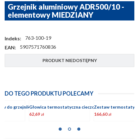
Grzejnik aluminiowy ADR500/10 -
elementowy MIEDZIANY
763-100-19
Indeks:
5907571760836
EAN:
PRODUKT NIEDOSTĘPNY
DO TEGO PRODUKTU POLECAMY
Komplet wieszaków do grzejnika z kołkiem rozporowym w kolorze MIEDZIANY
Głowica termostatyczna cieczowa GT MIEDZIANA
62,69
166,60
1
zł
zł