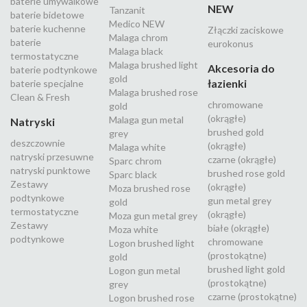
baterie umywalkowe
NEW
Tanzanit
baterie bidetowe
Medico NEW
baterie kuchenne
Złączki zaciskowe
Malaga chrom
baterie
eurokonus
Malaga black
termostatyczne
Malaga brushed light
Akcesoria do
baterie podtynkowe
gold
łazienki
baterie specjalne
Malaga brushed rose
Clean & Fresh
chromowane
gold
(okrągłe)
Malaga gun metal
Natryski
brushed gold
grey
deszczownie
(okrągłe)
Malaga white
natryski przesuwne
czarne (okrągłe)
Sparc chrom
natryski punktowe
brushed rose gold
Sparc black
Zestawy
(okrągłe)
Moza brushed rose
podtynkowe
gun metal grey
gold
termostatyczne
(okrągłe)
Moza gun metal grey
Zestawy
białe (okrągłe)
Moza white
podtynkowe
chromowane
Logon brushed light
(prostokątne)
gold
brushed light gold
Logon gun metal
(prostokątne)
grey
czarne (prostokątne)
Logon brushed rose