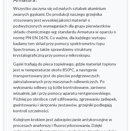
Wszystko zaczyna się od małych sztabek aluminium
zwanych gąskami. Do produkcji naszego grzejnika
stosowany jest wysokiej jakości materiał o
podwyższonych wymaganiach dla grupy pierwiastków
składu chemicznego wg standardu Armatura w oparciu o
normę PN-EN 1676. Co ważne, dla każdego wytopu
badamy ten skład przy pomocy spektrometru typu
Spectromax, a także sprawdzemy strukturę
krystalograficzną przy pomocy mikroskopu.
Gąski trafiają do pieca topielnego, gdzie materiał topiony
jest w temperaturze około 850°C, a następnie
transportowany jest do pieców podgrzewczych
zainstalowanych przy maszynach odlewniczych. Po
wykonaniu odlewy są ściśle kontrolowane, zarówno
wizualnie, jak i przy pomocy aparatu rentgenowskiego.
Później po obróbce czyli szlifowaniu, zgrzewaniu zaślepek,
gwintowaniu i skręceniu zestawów, grzejniki podlegają
kontroli szczelności.
Kolejnym krokiem jest zabezpieczanie antykorozyjne w
procesach anaforezy i fluorocyrkonowania. Dzięki