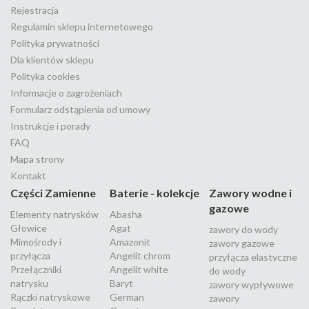
Rejestracja
Regulamin sklepu internetowego
Polityka prywatności
Dla klientów sklepu
Polityka cookies
Informacje o zagrożeniach
Formularz odstąpienia od umowy
Instrukcje i porady
FAQ
Mapa strony
Kontakt
Części Zamienne
Baterie - kolekcje
Zawory wodne i
gazowe
Elementy natrysków
Abasha
Głowice
Agat
zawory do wody
Mimośrody i
Amazonit
zawory gazowe
przyłącza
Angelit chrom
przyłącza elastyczne
Przełączniki
Angelit white
do wody
natrysku
Baryt
zawory wypływowe
Rączki natryskowe
German
zawory