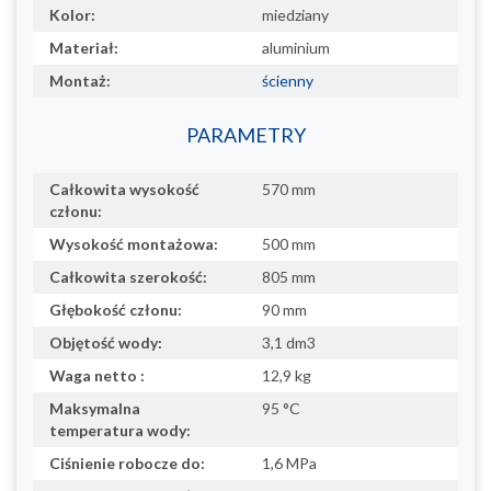
Kolor:
miedziany
Materiał:
aluminium
Montaż:
ścienny
PARAMETRY
Całkowita wysokość
570 mm
członu:
Wysokość montażowa:
500 mm
Całkowita szerokość:
805 mm
Głębokość członu:
90 mm
Objętość wody:
3,1 dm3
Waga netto :
12,9 kg
Maksymalna
95 °C
temperatura wody:
Ciśnienie robocze do:
1,6 MPa