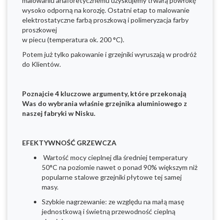
malowaniu anaforetycznemu uzyskujemy trwałą powłokę
wysoko odporną na korozję. Ostatni etap to malowanie
elektrostatyczne farbą proszkową i polimeryzacja farby
proszkowej
w piecu (temperatura ok. 200 °C).
Potem już tylko pakowanie i grzejniki wyruszają w prodróż
do Klientów.
Poznajcie 4 kluczowe argumenty, które przekonają
Was do wybrania właśnie grzejnika aluminiowego z
naszej fabryki w Nisku.
EFEKTYWNOŚĆ GRZEWCZA
Wartość mocy cieplnej dla średniej temperatury
50°C na poziomie nawet o ponad 90% większym niż
popularne stalowe grzejniki płytowe tej samej
masy.
Szybkie nagrzewanie: ze względu na małą masę
jednostkową i świetną przewodność cieplną