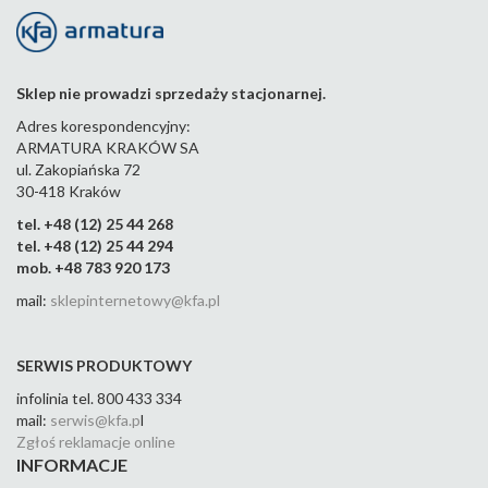
789-
772-
772-
772-
772-
764-
100-
120-
100-
080-
060-
080-
61
61
61
61
61
19
Sklep nie prowadzi sprzedaży stacjonarnej.
Adres korespondencyjny:
ARMATURA KRAKÓW SA
ul. Zakopiańska 72
30-418 Kraków
tel. +48 (12) 25 44 268
tel. +48 (12) 25 44 294
mob. +48 783 920 173
mail:
sklepinternetowy@kfa.pl
SERWIS PRODUKTOWY
infolinia tel. 800 433 334
mail:
serwis@kfa.p
l
Zgłoś reklamacje online
INFORMACJE