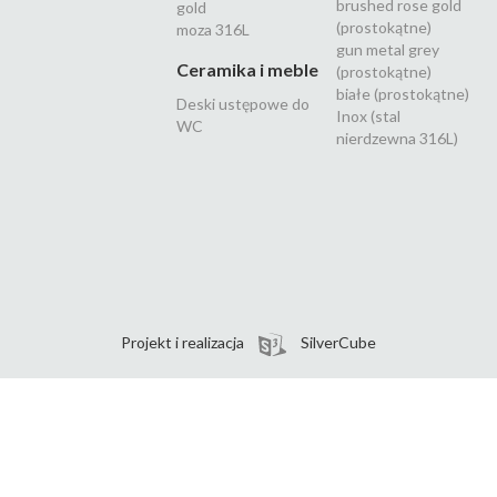
brushed rose gold
gold
(prostokątne)
moza 316L
gun metal grey
Ceramika i meble
(prostokątne)
białe (prostokątne)
Deski ustępowe do
Inox (stal
WC
nierdzewna 316L)
Projekt i realizacja
SilverCube