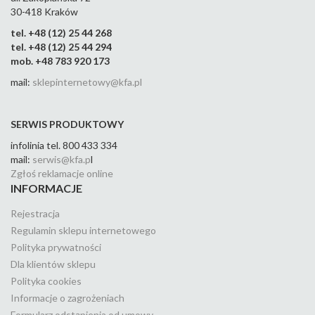
30-418 Kraków
tel. +48 (12) 25 44 268
tel. +48 (12) 25 44 294
mob. +48 783 920 173
mail:
sklepinternetowy@kfa.pl
SERWIS PRODUKTOWY
infolinia tel. 800 433 334
mail:
serwis@kfa.p
l
Zgłoś reklamacje online
INFORMACJE
Rejestracja
Regulamin sklepu internetowego
Polityka prywatności
Dla klientów sklepu
Polityka cookies
Informacje o zagrożeniach
Formularz odstąpienia od umowy