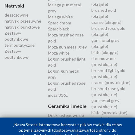
(okrągłe)
Malaga gun metal
Natryski
brushed gold
grey
deszczownie
(okrągłe)
Malaga white
natryski przesuwne
czarne (okrągłe)
Sparc chrom
natryski punktowe
brushed rose gold
Sparc black
Zestawy
(okrągłe)
Moza brushed rose
podtynkowe
gun metal grey
gold
termostatyczne
(okrągłe)
Moza gun metal grey
Zestawy
białe (okrągłe)
Moza white
podtynkowe
chromowane
Logon brushed light
(prostokątne)
gold
brushed light gold
Logon gun metal
(prostokątne)
grey
czarne (prostokątne)
Logon brushed rose
brushed rose gold
gold
(prostokątne)
moza 316L
gun metal grey
Ceramika i meble
(prostokątne)
białe (prostokątne)
Deski ustępowe do
Inox (stal
WC
nierdzewna 316L)
„Nasza Strona Internetowa korzysta z plików cookie dla celów
optymalizacyjnych (dostosowania zawartości strony do