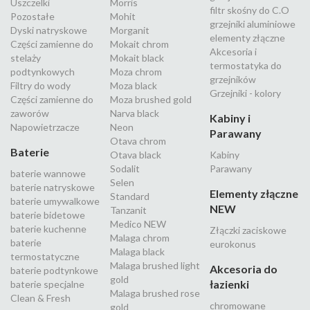
Uszczelki
Morris
filtr skośny do C.O
Pozostałe
Mohit
grzejniki aluminiowe
Dyski natryskowe
Morganit
elementy złączne
Części zamienne do
Mokait chrom
Akcesoria i
stelaży
Mokait black
termostatyka do
podtynkowych
Moza chrom
grzejników
Filtry do wody
Moza black
Grzejniki - kolory
Części zamienne do
Moza brushed gold
zaworów
Narva black
Kabiny i
Napowietrzacze
Neon
Parawany
Otava chrom
Baterie
Otava black
Kabiny
Sodalit
Parawany
baterie wannowe
Selen
baterie natryskowe
Elementy złączne
Standard
baterie umywalkowe
NEW
Tanzanit
baterie bidetowe
Medico NEW
baterie kuchenne
Złączki zaciskowe
Malaga chrom
baterie
eurokonus
Malaga black
termostatyczne
Malaga brushed light
Akcesoria do
baterie podtynkowe
gold
łazienki
baterie specjalne
Malaga brushed rose
Clean & Fresh
chromowane
gold