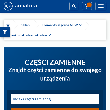
0
Toggl
navig
Szukaj
Sklep
Elementy złączne NEW
Kolanko nakrętno-wkrętne
CZĘŚCI ZAMIENNE
Znajdź części zamienne do swojego
urządzenia