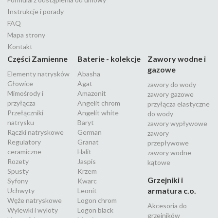
Instrukcje i porady
FAQ
Mapa strony
Kontakt
Części Zamienne
Baterie - kolekcje
Zawory wodne i
gazowe
Elementy natrysków
Abasha
Głowice
Agat
zawory do wody
Mimośrody i
Amazonit
zawory gazowe
przyłącza
Angelit chrom
przyłącza elastyczne
Przełączniki
Angelit white
do wody
natrysku
Baryt
zawory wypływowe
Rączki natryskowe
German
zawory
Regulatory
Granat
przepływowe
ceramiczne
Halit
zawory wodne
Rozety
Jaspis
kątowe
Spusty
Krzem
Grzejniki i
Syfony
Kwarc
armatura c.o.
Uchwyty
Leonit
Węże natryskowe
Logon chrom
Akcesoria do
Wylewki i wyloty
Logon black
grzejników