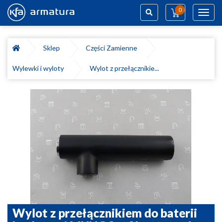
0
Toggl
navig
Szukaj
Sklep
Części Zamienne
Wylewki i wyloty
Wylot z przełącznikie...
Wylot z przełącznikiem do baterii