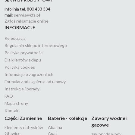
infolinia tel. 800 433 334
mail:
serwis@kfa.p
l
Zgłoś reklamacje online
INFORMACJE
Rejestracja
Regulamin sklepu internetowego
Polityka prywatności
Dla klientów sklepu
Polityka cookies
Informacje o zagrożeniach
Formularz odstąpienia od umowy
Instrukcje i porady
FAQ
Mapa strony
Kontakt
Części Zamienne
Baterie - kolekcje
Zawory wodne i
gazowe
Elementy natrysków
Abasha
Głowice
Agat
zawory do wody