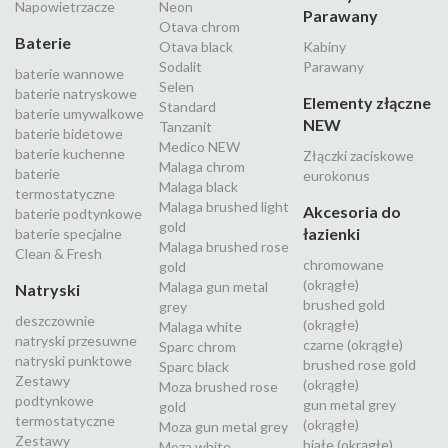
Napowietrzacze
Neon
Parawany
Otava chrom
Baterie
Otava black
Kabiny
Sodalit
Parawany
baterie wannowe
Selen
baterie natryskowe
Elementy złączne
Standard
baterie umywalkowe
NEW
Tanzanit
baterie bidetowe
Medico NEW
baterie kuchenne
Złączki zaciskowe
Malaga chrom
baterie
eurokonus
Malaga black
termostatyczne
Malaga brushed light
Akcesoria do
baterie podtynkowe
gold
łazienki
baterie specjalne
Malaga brushed rose
Clean & Fresh
chromowane
gold
(okrągłe)
Malaga gun metal
Natryski
brushed gold
grey
deszczownie
(okrągłe)
Malaga white
natryski przesuwne
czarne (okrągłe)
Sparc chrom
natryski punktowe
brushed rose gold
Sparc black
Zestawy
(okrągłe)
Moza brushed rose
podtynkowe
gun metal grey
gold
termostatyczne
(okrągłe)
Moza gun metal grey
Zestawy
białe (okrągłe)
Moza white