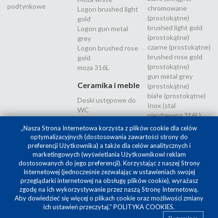
podtynkowe
chromowane
Logon brushed light
(prostokątne)
gold
brushed light gold
Logon gun metal
(prostokątne)
grey
czarne (prostokątne)
Logon brushed rose
brushed rose gold
gold
(prostokątne)
moza 316L
gun metal grey
Ceramika i meble
(prostokątne)
białe (prostokątne)
Deski ustępowe do
Inox (stal
WC
nierdzewna 316L)
„Nasza Strona Internetowa korzysta z plików cookie dla celów
optymalizacyjnych (dostosowania zawartości strony do
preferencji Użytkownika) a także dla celów analitycznych i
marketingowych (wyświetlania Użytkownikowi reklam
dostosowanych do jego preferencji). Korzystając z naszej Strony
Internetowej (jednocześnie zezwalając w ustawieniach swojej
przeglądarki internetowej na obsługę plików cookie), wyrażasz
zgodę na ich wykorzystywanie przez naszą Stronę Internetową.
Aby dowiedzieć się więcej o plikach cookie oraz możliwości zmiany
Projekt i realizacja
SilverCube
ich ustawień przeczytaj.”
POLITYKA COOKIES
.