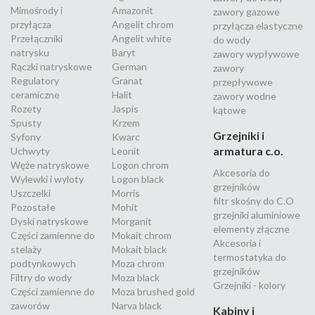
Mimośrody i
Amazonit
zawory gazowe
przyłącza
Angelit chrom
przyłącza elastyczne
Przełączniki
Angelit white
do wody
natrysku
Baryt
zawory wypływowe
Rączki natryskowe
German
zawory
Regulatory
Granat
przepływowe
ceramiczne
Halit
zawory wodne
Rozety
Jaspis
kątowe
Spusty
Krzem
Grzejniki i
Syfony
Kwarc
armatura c.o.
Uchwyty
Leonit
Węże natryskowe
Logon chrom
Akcesoria do
Wylewki i wyloty
Logon black
grzejników
Uszczelki
Morris
filtr skośny do C.O
Pozostałe
Mohit
grzejniki aluminiowe
Dyski natryskowe
Morganit
elementy złączne
Części zamienne do
Mokait chrom
Akcesoria i
stelaży
Mokait black
termostatyka do
podtynkowych
Moza chrom
grzejników
Filtry do wody
Moza black
Grzejniki - kolory
Części zamienne do
Moza brushed gold
zaworów
Narva black
Kabiny i