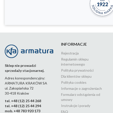
INFORMACJE
Rejestracja
Regulamin sklepu
internetowego
Sklep nie prowadzi
Polityka prywatności
sprzedaży stacjonarnej.
Dla klientów sklepu
Adres korespondencyjny:
Polityka cookies
ARMATURA KRAKÓW SA
ul. Zakopiańska 72
Informacje o zagrożeniach
30-418 Kraków
Formularz odstąpienia od
umowy
tel. +48 (12) 25 44 268
Instrukcje i porady
tel. +48 (12) 25 44 294
mob. +48 783 920 173
FAQ