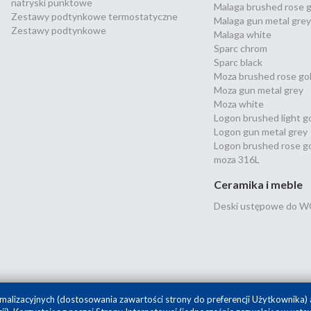
natryski punktowe
Malaga brushed rose g
Zestawy podtynkowe termostatyczne
Malaga gun metal grey
Zestawy podtynkowe
Malaga white
Sparc chrom
Sparc black
Moza brushed rose go
Moza gun metal grey
Moza white
Logon brushed light g
Logon gun metal grey
Logon brushed rose g
moza 316L
Ceramika i meble
Deski ustępowe do W
malizacyjnych (dostosowania zawartości strony do preferencji Użytkownika) 