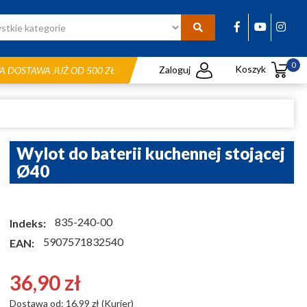
0
Koszyk
Zaloguj
 DOSTAWA JUŻ OD 500 ZŁ
Wylot do baterii kuchennej stojącej
Ø40
835-240-00
Indeks:
5907571832540
EAN:
36,90 zł
Dostawa od: 16,99 zł (Kurier)