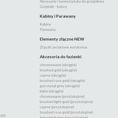
Akcesoria i termostatyka do grzejników
Grzejniki - kolory
Kabiny i Parawany
Kabiny
Parawany
Elementy złączne NEW
Złączki zaciskowe eurokonus
Akcesoria do łazienki
chromowane (okrągłe)
brushed gold (okrągłe)
czarne (okrągłe)
brushed rose gold (okrągłe)
gun metal grey (okrągłe)
białe (okrągłe)
chromowane (prostokątne)
brushed light gold (prostokątne)
czarne (prostokątne)
brushed rose gold (prostokątne)
gold
gun metal grey (prostokątne)