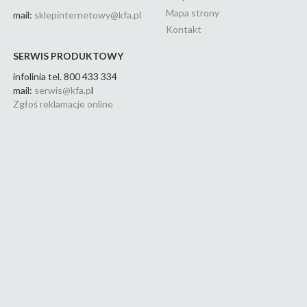
Mapa strony
mail:
sklepinternetowy@kfa.pl
Kontakt
SERWIS PRODUKTOWY
infolinia tel. 800 433 334
mail:
serwis@kfa.p
l
Zgłoś reklamacje online