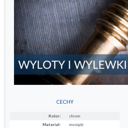
CECHY
Kolor:
chrom
Materiał:
mosiądz