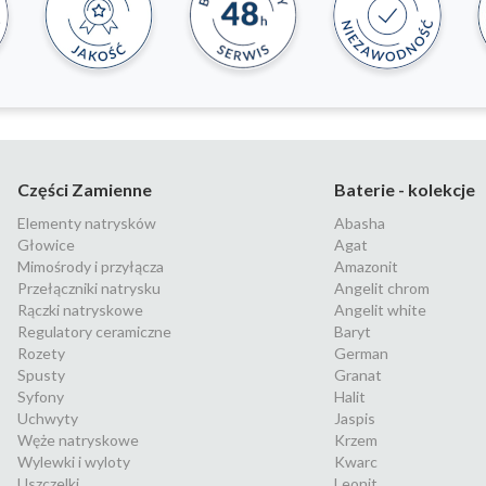
Części Zamienne
Baterie - kolekcje
Elementy natrysków
Abasha
Głowice
Agat
Mimośrody i przyłącza
Amazonit
Przełączniki natrysku
Angelit chrom
Rączki natryskowe
Angelit white
Regulatory ceramiczne
Baryt
Rozety
German
Spusty
Granat
Syfony
Halit
Uchwyty
Jaspis
Węże natryskowe
Krzem
Wylewki i wyloty
Kwarc
Uszczelki
Leonit