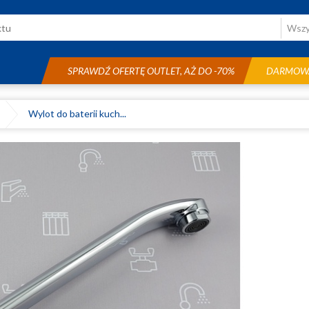
SPRAWDŹ OFERTĘ OUTLET, AŻ DO -70%
DARMOWA
Wylot do baterii kuch...