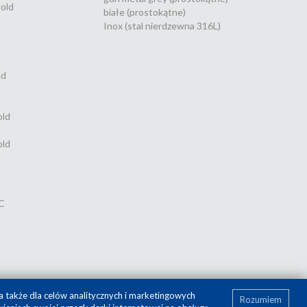
old
białe (prostokątne)
Inox (stal nierdzewna 316L)
ld
old
old
C
a także dla celów analitycznych i marketingowych
Rozumiem