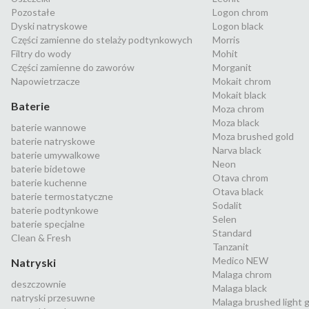
Pozostałe
Logon chrom
Dyski natryskowe
Logon black
Części zamienne do stelaży podtynkowych
Morris
Filtry do wody
Mohit
Części zamienne do zaworów
Morganit
Napowietrzacze
Mokait chrom
Mokait black
Baterie
Moza chrom
Moza black
baterie wannowe
Moza brushed gold
baterie natryskowe
Narva black
baterie umywalkowe
Neon
baterie bidetowe
Otava chrom
baterie kuchenne
Otava black
baterie termostatyczne
Sodalit
baterie podtynkowe
Selen
baterie specjalne
Standard
Clean & Fresh
Tanzanit
Medico NEW
Natryski
Malaga chrom
deszczownie
Malaga black
natryski przesuwne
Malaga brushed light 