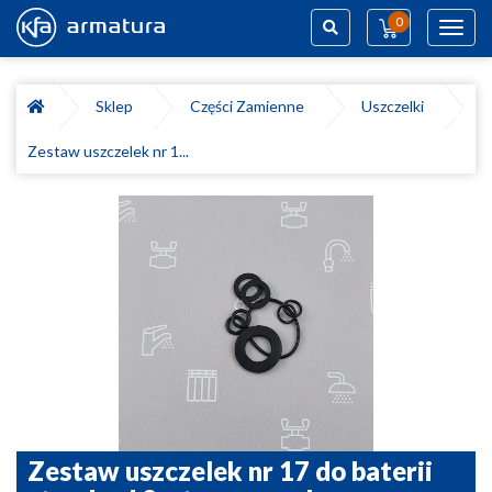
0
Toggl
navig
Szukaj
Sklep
Części Zamienne
Uszczelki
Zestaw uszczelek nr 1...
Zestaw uszczelek nr 17 do baterii