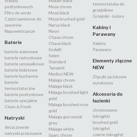
stelaży
Mokait black
termostatyka do
podtynkowych
Moza chrom
grzejników
Filtry do wody
Moza black
Grzejniki - kolory
Części zamienne do
Moza brushed gold
zaworów
Narva black
Kabiny i
Napowietrzacze
Neon
Parawany
Otava chrom
Baterie
Otava black
Kabiny
Sodalit
Parawany
baterie wannowe
Selen
baterie natryskowe
Elementy złączne
Standard
baterie umywalkowe
NEW
Tanzanit
baterie bidetowe
Medico NEW
baterie kuchenne
Złączki zaciskowe
Malaga chrom
baterie
eurokonus
Malaga black
termostatyczne
Malaga brushed light
Akcesoria do
baterie podtynkowe
gold
łazienki
baterie specjalne
Malaga brushed rose
Clean & Fresh
chromowane
gold
(okrągłe)
Malaga gun metal
Natryski
brushed gold
grey
deszczownie
(okrągłe)
Malaga white
natryski przesuwne
czarne (okrągłe)
Sparc chrom