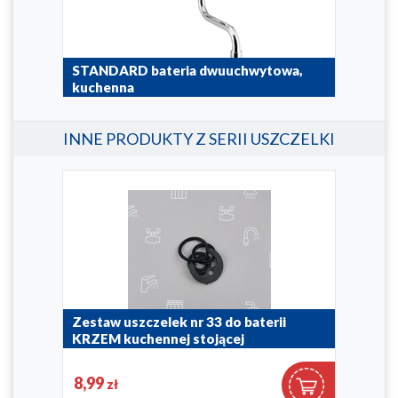
,
STANDARD bateria dwuuchwytowa,
STA
kuchenna
kuc
300-410-00
300-6
INNE PRODUKTY Z SERII USZCZELKI
Zestaw uszczelek nr 33 do baterii
Zes
KRZEM kuchennej stojącej
sta
umy
G3/
884-233-87
8,99
6,
zł