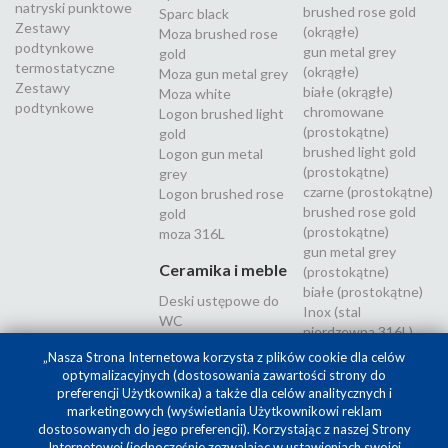
natryski punktowe
brushed rose gold
Sparc black
Zestawy
(okrągłe)
Moza brushed rose
podtynkowe
gun metal grey
gold
termostatyczne
(okrągłe)
Moza gun metal grey
Zestawy
białe (okrągłe)
Moza white
podtynkowe
chromowane
Logon brushed light
(prostokątne)
gold
brushed light gold
Logon gun metal
(prostokątne)
grey
czarne (prostokątne)
Logon brushed rose
brushed rose gold
gold
(prostokątne)
moza 316L
gun metal grey
Ceramika i meble
(prostokątne)
białe (prostokątne)
Deski ustępowe do
Inox (stal
WC
nierdzewna 316L)
„Nasza Strona Internetowa korzysta z plików cookie dla celów
optymalizacyjnych (dostosowania zawartości strony do
preferencji Użytkownika) a także dla celów analitycznych i
marketingowych (wyświetlania Użytkownikowi reklam
dostosowanych do jego preferencji). Korzystając z naszej Strony
Internetowej (jednocześnie zezwalając w ustawieniach swojej