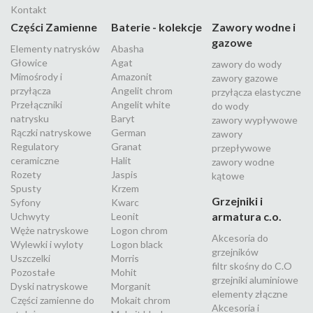
Kontakt
Części Zamienne
Baterie - kolekcje
Zawory wodne i
gazowe
Elementy natrysków
Abasha
Głowice
Agat
zawory do wody
Mimośrody i
Amazonit
zawory gazowe
przyłącza
Angelit chrom
przyłącza elastyczne
Przełączniki
Angelit white
do wody
natrysku
Baryt
zawory wypływowe
Rączki natryskowe
German
zawory
Regulatory
Granat
przepływowe
ceramiczne
Halit
zawory wodne
Rozety
Jaspis
kątowe
Spusty
Krzem
Grzejniki i
Syfony
Kwarc
armatura c.o.
Uchwyty
Leonit
Węże natryskowe
Logon chrom
Akcesoria do
Wylewki i wyloty
Logon black
grzejników
Uszczelki
Morris
filtr skośny do C.O
Pozostałe
Mohit
grzejniki aluminiowe
Dyski natryskowe
Morganit
elementy złączne
Części zamienne do
Mokait chrom
Akcesoria i