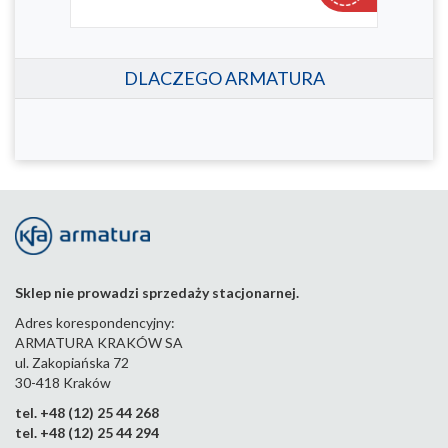
884-2
DLACZEGO ARMATURA
Sklep nie prowadzi sprzedaży stacjonarnej.
Adres korespondencyjny:
ARMATURA KRAKÓW SA
ul. Zakopiańska 72
30-418 Kraków
tel. +48 (12) 25 44 268
tel. +48 (12) 25 44 294