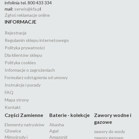
infolinia tel. 800 433 334
mail:
serwis@kfa.p
l
Zgłoś reklamacje online
INFORMACJE
Rejestracja
Regulamin sklepu internetowego
Polityka prywatności
Dla klientów sklepu
Polityka cookies
Informacje o zagrożeniach
Formularz odstąpienia od umowy
Instrukcje i porady
FAQ
Mapa strony
Kontakt
Części Zamienne
Baterie - kolekcje
Zawory wodne i
gazowe
Elementy natrysków
Abasha
Głowice
Agat
zawory do wody
Mimośrody i
Amazonit
zawory gazowe