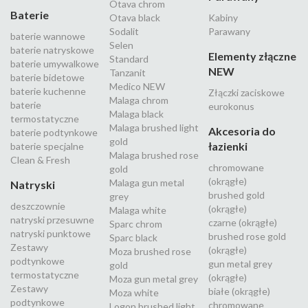
Otava chrom
Baterie
Otava black
Kabiny
Sodalit
Parawany
baterie wannowe
Selen
baterie natryskowe
Elementy złączne
Standard
baterie umywalkowe
NEW
Tanzanit
baterie bidetowe
Medico NEW
baterie kuchenne
Złączki zaciskowe
Malaga chrom
baterie
eurokonus
Malaga black
termostatyczne
Malaga brushed light
Akcesoria do
baterie podtynkowe
gold
łazienki
baterie specjalne
Malaga brushed rose
Clean & Fresh
chromowane
gold
(okrągłe)
Malaga gun metal
Natryski
brushed gold
grey
deszczownie
(okrągłe)
Malaga white
natryski przesuwne
czarne (okrągłe)
Sparc chrom
natryski punktowe
brushed rose gold
Sparc black
Zestawy
(okrągłe)
Moza brushed rose
podtynkowe
gun metal grey
gold
termostatyczne
(okrągłe)
Moza gun metal grey
Zestawy
białe (okrągłe)
Moza white
podtynkowe
chromowane
Logon brushed light