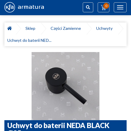
0
Toggl
navig
Szukaj
Sklep
Części Zamienne
Uchwyty
Uchwyt do baterii NED...
Uchwyt do baterii NEDA BLACK