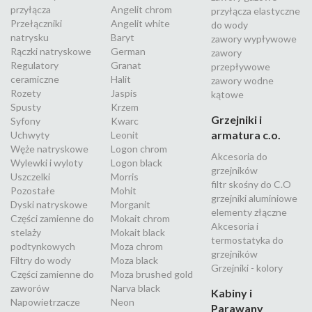
przyłącza
Angelit chrom
przyłącza elastyczne
Przełączniki
Angelit white
do wody
natrysku
Baryt
zawory wypływowe
Rączki natryskowe
German
zawory
Regulatory
Granat
przepływowe
ceramiczne
Halit
zawory wodne
Rozety
Jaspis
kątowe
Spusty
Krzem
Grzejniki i
Syfony
Kwarc
armatura c.o.
Uchwyty
Leonit
Węże natryskowe
Logon chrom
Akcesoria do
Wylewki i wyloty
Logon black
grzejników
Uszczelki
Morris
filtr skośny do C.O
Pozostałe
Mohit
grzejniki aluminiowe
Dyski natryskowe
Morganit
elementy złączne
Części zamienne do
Mokait chrom
Akcesoria i
stelaży
Mokait black
termostatyka do
podtynkowych
Moza chrom
grzejników
Filtry do wody
Moza black
Grzejniki - kolory
Części zamienne do
Moza brushed gold
zaworów
Narva black
Kabiny i
Napowietrzacze
Neon
Parawany