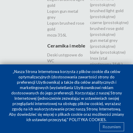
(prostokątne)
gold
brushed light gold
Logon gun metal
(prostokątne)
grey
czarne (prostokątne)
Logon brushed rose
brushed rose gold
gold
(prostokątne)
moza 316L
gun metal grey
Ceramika i meble
(prostokątne)
białe (prostokątne)
Deski ustępowe do
Inox (stal
WC
nierdzewna 316L)
„Nasza Strona Internetowa korzysta z plików cookie dla celów
optymalizacyjnych (dostosowania zawartości strony do
preferencji Użytkownika) a także dla celów analitycznych i
marketingowych (wyświetlania Użytkownikowi reklam
dostosowanych do jego preferencji). Korzystając z naszej Strony
Internetowej (jednocześnie zezwalając w ustawieniach swojej
przeglądarki internetowej na obsługę plików cookie), wyrażasz
zgodę na ich wykorzystywanie przez naszą Stronę Internetową.
Aby dowiedzieć się więcej o plikach cookie oraz możliwości zmiany
Projekt i realizacja
SilverCube
ich ustawień przeczytaj.”
POLITYKA COOKIES
.
Rozumiem