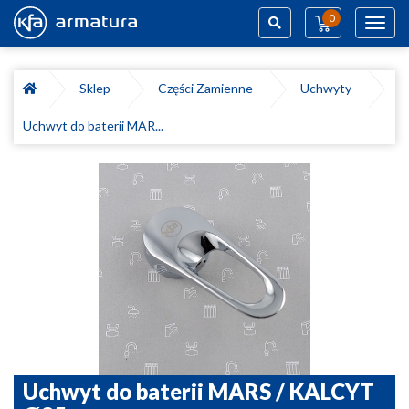
0
Toggl
navig
Szukaj
Sklep
Części Zamienne
Uchwyty
Uchwyt do baterii MAR...
Uchwyt do baterii MARS / KALCYT