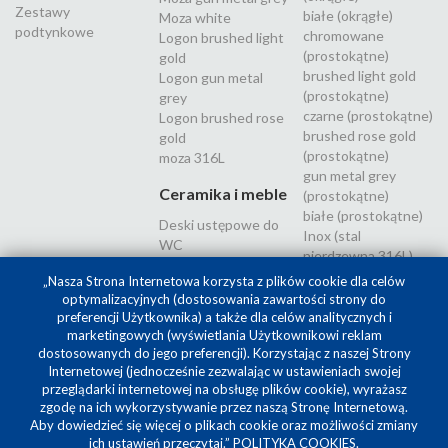
Zestawy
białe (okrągłe)
Moza white
podtynkowe
chromowane
Logon brushed light
(prostokątne)
gold
brushed light gold
Logon gun metal
(prostokątne)
grey
czarne (prostokątne)
Logon brushed rose
brushed rose gold
gold
(prostokątne)
moza 316L
gun metal grey
Ceramika i meble
(prostokątne)
białe (prostokątne)
Deski ustępowe do
Inox (stal
WC
nierdzewna 316L)
„Nasza Strona Internetowa korzysta z plików cookie dla celów
optymalizacyjnych (dostosowania zawartości strony do
preferencji Użytkownika) a także dla celów analitycznych i
marketingowych (wyświetlania Użytkownikowi reklam
dostosowanych do jego preferencji). Korzystając z naszej Strony
Internetowej (jednocześnie zezwalając w ustawieniach swojej
przeglądarki internetowej na obsługę plików cookie), wyrażasz
zgodę na ich wykorzystywanie przez naszą Stronę Internetową.
Aby dowiedzieć się więcej o plikach cookie oraz możliwości zmiany
Projekt i realizacja
SilverCube
ich ustawień przeczytaj.”
POLITYKA COOKIES
.