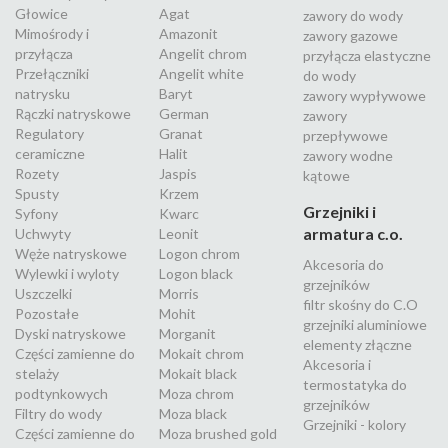
Głowice
Agat
zawory do wody
Mimośrody i
Amazonit
zawory gazowe
przyłącza
Angelit chrom
przyłącza elastyczne
Przełączniki
Angelit white
do wody
natrysku
Baryt
zawory wypływowe
Rączki natryskowe
German
zawory
Regulatory
Granat
przepływowe
ceramiczne
Halit
zawory wodne
Rozety
Jaspis
kątowe
Spusty
Krzem
Grzejniki i
Syfony
Kwarc
armatura c.o.
Uchwyty
Leonit
Węże natryskowe
Logon chrom
Akcesoria do
Wylewki i wyloty
Logon black
grzejników
Uszczelki
Morris
filtr skośny do C.O
Pozostałe
Mohit
grzejniki aluminiowe
Dyski natryskowe
Morganit
elementy złączne
Części zamienne do
Mokait chrom
Akcesoria i
stelaży
Mokait black
termostatyka do
podtynkowych
Moza chrom
grzejników
Filtry do wody
Moza black
Grzejniki - kolory
Części zamienne do
Moza brushed gold