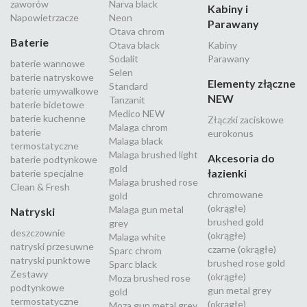
zaworów
Narva black
Kabiny i
Napowietrzacze
Neon
Parawany
Otava chrom
Baterie
Otava black
Kabiny
Sodalit
Parawany
baterie wannowe
Selen
baterie natryskowe
Elementy złączne
Standard
baterie umywalkowe
NEW
Tanzanit
baterie bidetowe
Medico NEW
baterie kuchenne
Złączki zaciskowe
Malaga chrom
baterie
eurokonus
Malaga black
termostatyczne
Malaga brushed light
Akcesoria do
baterie podtynkowe
gold
łazienki
baterie specjalne
Malaga brushed rose
Clean & Fresh
chromowane
gold
(okrągłe)
Malaga gun metal
Natryski
brushed gold
grey
deszczownie
(okrągłe)
Malaga white
natryski przesuwne
czarne (okrągłe)
Sparc chrom
natryski punktowe
brushed rose gold
Sparc black
Zestawy
(okrągłe)
Moza brushed rose
podtynkowe
gun metal grey
gold
termostatyczne
(okrągłe)
Moza gun metal grey