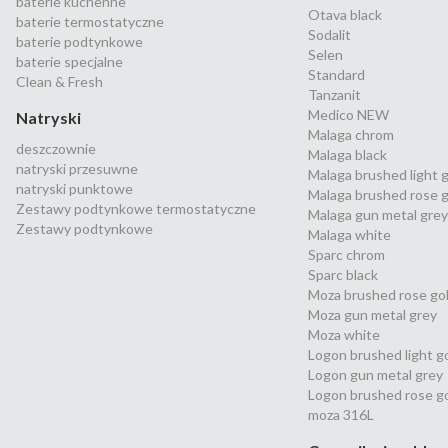
baterie kuchenne
Otava black
baterie termostatyczne
Sodalit
baterie podtynkowe
Selen
baterie specjalne
Standard
Clean & Fresh
Tanzanit
Medico NEW
Natryski
Malaga chrom
deszczownie
Malaga black
natryski przesuwne
Malaga brushed light 
natryski punktowe
Malaga brushed rose g
Zestawy podtynkowe termostatyczne
Malaga gun metal grey
Zestawy podtynkowe
Malaga white
Sparc chrom
Sparc black
Moza brushed rose go
Moza gun metal grey
Moza white
Logon brushed light g
Logon gun metal grey
Logon brushed rose g
moza 316L