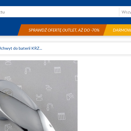
SPRAWDŹ OFERTĘ OUTLET, AŻ DO -70%
DARMOWA
chwyt do baterii KRZ...