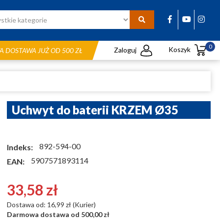
0
Koszyk
Zaloguj
 DOSTAWA JUŻ OD 500 ZŁ
Uchwyt do baterii KRZEM Ø35
892-594-00
Indeks:
5907571893114
EAN:
33,58 zł
Dostawa od: 16,99 zł (Kurier)
Darmowa dostawa od 500,00 zł