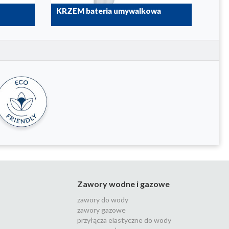
KRZEM bateria umywalkowa
KRZ
4212-815-00
4212-
Zawory wodne i gazowe
zawory do wody
zawory gazowe
przyłącza elastyczne do wody