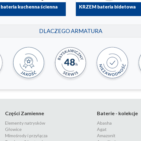
ateria kuchenna ścienna
KRZEM bateria bidetowa
00
4217-015-00
DLACZEGO ARMATURA
Części Zamienne
Baterie - kolekcje
Elementy natrysków
Abasha
Głowice
Agat
Mimośrody i przyłącza
Amazonit