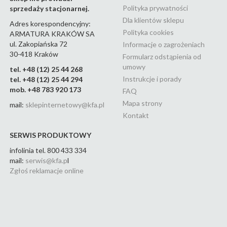
Polityka prywatności
sprzedaży stacjonarnej.
Dla klientów sklepu
Adres korespondencyjny:
Polityka cookies
ARMATURA KRAKÓW SA
ul. Zakopiańska 72
Informacje o zagrożeniach
30-418 Kraków
Formularz odstąpienia od
umowy
tel. +48 (12) 25 44 268
Instrukcje i porady
tel. +48 (12) 25 44 294
mob. +48 783 920 173
FAQ
Mapa strony
mail:
sklepinternetowy@kfa.pl
Kontakt
SERWIS PRODUKTOWY
infolinia tel. 800 433 334
mail:
serwis@kfa.p
l
Zgłoś reklamacje online