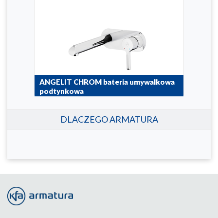
wa
ANGELIT CHROM bateria umywalkowa
ANG
podtynkowa
nat
4729-810-00
4729
DLACZEGO ARMATURA