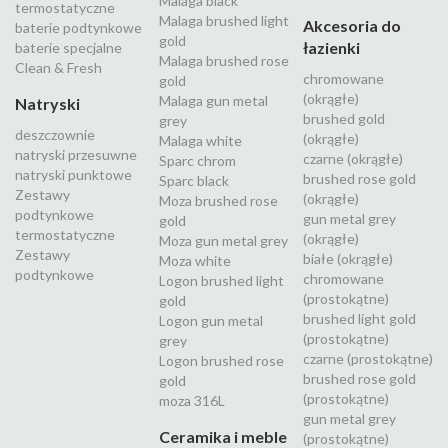
Malaga black
termostatyczne
Malaga brushed light
Akcesoria do
baterie podtynkowe
gold
łazienki
baterie specjalne
Malaga brushed rose
Clean & Fresh
chromowane
gold
(okrągłe)
Malaga gun metal
Natryski
brushed gold
grey
deszczownie
(okrągłe)
Malaga white
natryski przesuwne
czarne (okrągłe)
Sparc chrom
natryski punktowe
brushed rose gold
Sparc black
Zestawy
(okrągłe)
Moza brushed rose
podtynkowe
gun metal grey
gold
termostatyczne
(okrągłe)
Moza gun metal grey
Zestawy
białe (okrągłe)
Moza white
podtynkowe
chromowane
Logon brushed light
(prostokątne)
gold
brushed light gold
Logon gun metal
(prostokątne)
grey
czarne (prostokątne)
Logon brushed rose
brushed rose gold
gold
(prostokątne)
moza 316L
gun metal grey
Ceramika i meble
(prostokątne)