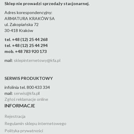
Sklep nie prowadzi sprzedaży stacjonarnej.
Adres korespondencyjny:
ARMATURA KRAKÓW SA
ul. Zakopiańska 72
30-418 Kraków
tel. +48 (12) 25 44 268
tel. +48 (12) 25 44 294
mob. +48 783 920 173
mail:
sklepinternetowy@kfa.pl
SERWIS PRODUKTOWY
infolinia tel. 800 433 334
mail:
serwis@kfa.p
l
Zgłoś reklamacje online
INFORMACJE
Rejestracja
Regulamin sklepu internetowego
Polityka prywatności