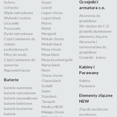
Grzejniki i
Syfony
Kwarc
armatura c.o.
Uchwyty
Leonit
Węże natryskowe
Logon chrom
Akcesoria do
Wylewki i wyloty
Logon black
grzejników
Uszczelki
Morris
filtr skośny do C.O
Pozostałe
Mohit
grzejniki aluminiowe
Dyski natryskowe
Morganit
elementy złączne
Części zamienne do
Mokait chrom
Akcesoria i
stelaży
Mokait black
termostatyka do
podtynkowych
Moza chrom
grzejników
Filtry do wody
Moza black
Grzejniki - kolory
Części zamienne do
Moza brushed gold
zaworów
Narva black
Kabiny i
Napowietrzacze
Neon
Parawany
Otava chrom
Baterie
Otava black
Kabiny
Sodalit
Parawany
baterie wannowe
Selen
baterie natryskowe
Elementy złączne
Standard
baterie umywalkowe
NEW
Tanzanit
baterie bidetowe
Medico NEW
baterie kuchenne
Złączki zaciskowe
Malaga chrom
baterie
eurokonus