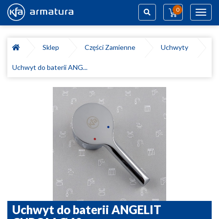
0
Toggl
navig
Szukaj
Sklep
Części Zamienne
Uchwyty
Uchwyt do baterii ANG...
Uchwyt do baterii ANGELIT