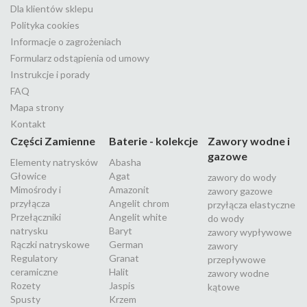
Dla klientów sklepu
Polityka cookies
Informacje o zagrożeniach
Formularz odstąpienia od umowy
Instrukcje i porady
FAQ
Mapa strony
Kontakt
Części Zamienne
Baterie - kolekcje
Zawory wodne i
gazowe
Elementy natrysków
Abasha
Głowice
Agat
zawory do wody
Mimośrody i
Amazonit
zawory gazowe
przyłącza
Angelit chrom
przyłącza elastyczne
Przełączniki
Angelit white
do wody
natrysku
Baryt
zawory wypływowe
Rączki natryskowe
German
zawory
Regulatory
Granat
przepływowe
ceramiczne
Halit
zawory wodne
Rozety
Jaspis
kątowe
Spusty
Krzem