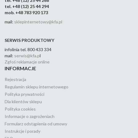
tel. +48 (12) 25 44 268
tel. +48 (12) 25 44 294
mob. +48 783 920 173
mail:
sklepinternetowy@kfa.pl
SERWIS PRODUKTOWY
infolinia tel. 800 433 334
mail:
serwis@kfa.p
l
Zgłoś reklamacje online
INFORMACJE
Rejestracja
Regulamin sklepu internetowego
Polityka prywatności
Dla klientów sklepu
Polityka cookies
Informacje o zagrożeniach
Formularz odstąpienia od umowy
Instrukcje i porady