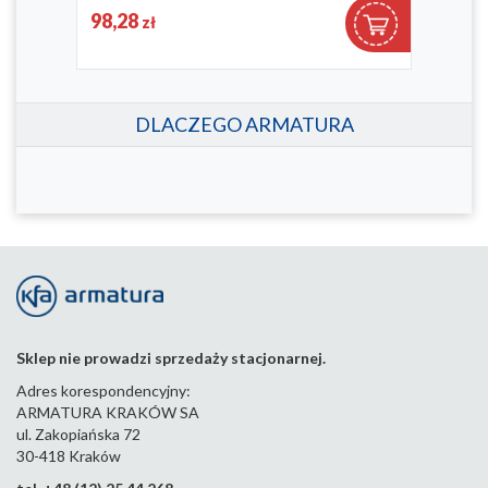
660-310-39
98,28
13
zł
DLACZEGO ARMATURA
Sklep nie prowadzi sprzedaży stacjonarnej.
Adres korespondencyjny:
ARMATURA KRAKÓW SA
ul. Zakopiańska 72
30-418 Kraków