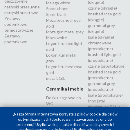
deszczownie
(okrągłe)
Malaga white
natryski przesuwne
czarne (okrągłe)
Sparc chrom
natryski punktowe
brushed rose gold
Sparc black
Zestawy
(okrągłe)
Moza brushed rose
podtynkowe
gun metal grey
gold
termostatyczne
(okrągłe)
Moza gun metal grey
Zestawy
białe (okrągłe)
Moza white
podtynkowe
chromowane
Logon brushed light
(prostokątne)
gold
brushed light gold
Logon gun metal
(prostokątne)
grey
czarne (prostokątne)
Logon brushed rose
brushed rose gold
gold
(prostokątne)
moza 316L
gun metal grey
Ceramika i meble
(prostokątne)
białe (prostokątne)
Deski ustępowe do
Inox (stal
WC
nierdzewna 316L)
„Nasza Strona Internetowa korzysta z plików cookie dla celów
optymalizacyjnych (dostosowania zawartości strony do
preferencji Użytkownika) a także dla celów analitycznych i
marketingowych (wyświetlania Użytkownikowi reklam