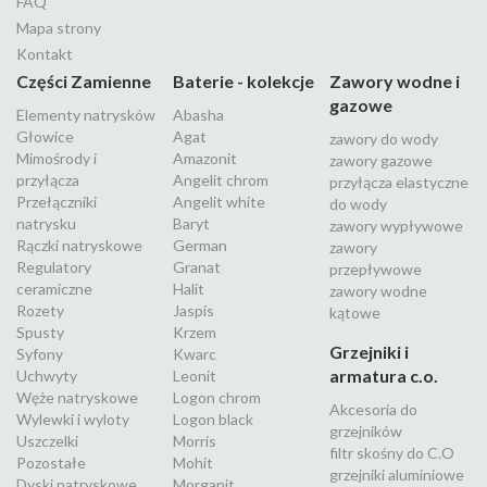
FAQ
Mapa strony
Kontakt
Części Zamienne
Baterie - kolekcje
Zawory wodne i
gazowe
Elementy natrysków
Abasha
Głowice
Agat
zawory do wody
Mimośrody i
Amazonit
zawory gazowe
przyłącza
Angelit chrom
przyłącza elastyczne
Przełączniki
Angelit white
do wody
natrysku
Baryt
zawory wypływowe
Rączki natryskowe
German
zawory
Regulatory
Granat
przepływowe
ceramiczne
Halit
zawory wodne
Rozety
Jaspis
kątowe
Spusty
Krzem
Grzejniki i
Syfony
Kwarc
armatura c.o.
Uchwyty
Leonit
Węże natryskowe
Logon chrom
Akcesoria do
Wylewki i wyloty
Logon black
grzejników
Uszczelki
Morris
filtr skośny do C.O
Pozostałe
Mohit
grzejniki aluminiowe
Dyski natryskowe
Morganit