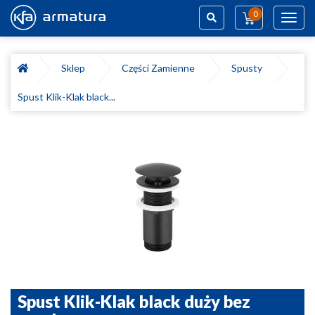
0
Toggl
navig
Szukaj
Sklep
Części Zamienne
Spusty
Spust Klik-Klak black...
Spust Klik-Klak black duży bez