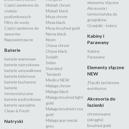
elementy złączne
Części zamienne do
Mokait chrom
Akcesoria i
stelaży
Mokait black
termostatyka do
podtynkowych
Moza chrom
grzejników
Filtry do wody
Moza black
Grzejniki - kolory
Części zamienne do
Moza brushed gold
zaworów
Narva black
Kabiny i
Napowietrzacze
Neon
Parawany
Otava chrom
Baterie
Otava black
Kabiny
Sodalit
Parawany
baterie wannowe
Selen
baterie natryskowe
Elementy złączne
Standard
baterie umywalkowe
NEW
Tanzanit
baterie bidetowe
Medico NEW
baterie kuchenne
Złączki zaciskowe
Malaga chrom
baterie
eurokonus
Malaga black
termostatyczne
Malaga brushed light
Akcesoria do
baterie podtynkowe
gold
łazienki
baterie specjalne
Malaga brushed rose
Clean & Fresh
chromowane
gold
(okrągłe)
Malaga gun metal
Natryski
brushed gold
grey