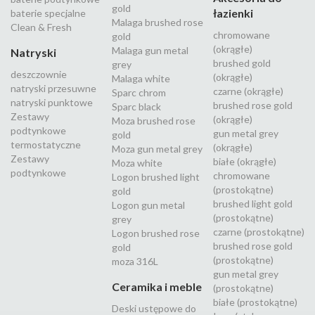
gold
łazienki
baterie specjalne
Malaga brushed rose
Clean & Fresh
chromowane
gold
(okrągłe)
Malaga gun metal
Natryski
brushed gold
grey
deszczownie
(okrągłe)
Malaga white
natryski przesuwne
czarne (okrągłe)
Sparc chrom
natryski punktowe
brushed rose gold
Sparc black
Zestawy
(okrągłe)
Moza brushed rose
podtynkowe
gun metal grey
gold
termostatyczne
(okrągłe)
Moza gun metal grey
Zestawy
białe (okrągłe)
Moza white
podtynkowe
chromowane
Logon brushed light
(prostokątne)
gold
brushed light gold
Logon gun metal
(prostokątne)
grey
czarne (prostokątne)
Logon brushed rose
brushed rose gold
gold
(prostokątne)
moza 316L
gun metal grey
Ceramika i meble
(prostokątne)
białe (prostokątne)
Deski ustępowe do