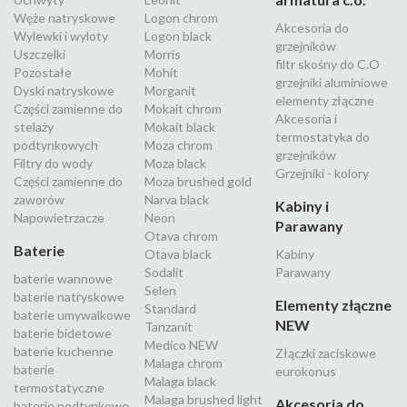
Węże natryskowe
Logon chrom
Akcesoria do
Wylewki i wyloty
Logon black
grzejników
Uszczelki
Morris
filtr skośny do C.O
Pozostałe
Mohit
grzejniki aluminiowe
Dyski natryskowe
Morganit
elementy złączne
Części zamienne do
Mokait chrom
Akcesoria i
stelaży
Mokait black
termostatyka do
podtynkowych
Moza chrom
grzejników
Filtry do wody
Moza black
Grzejniki - kolory
Części zamienne do
Moza brushed gold
zaworów
Narva black
Kabiny i
Napowietrzacze
Neon
Parawany
Otava chrom
Baterie
Otava black
Kabiny
Sodalit
Parawany
baterie wannowe
Selen
baterie natryskowe
Elementy złączne
Standard
baterie umywalkowe
NEW
Tanzanit
baterie bidetowe
Medico NEW
baterie kuchenne
Złączki zaciskowe
Malaga chrom
baterie
eurokonus
Malaga black
termostatyczne
Malaga brushed light
Akcesoria do
baterie podtynkowe