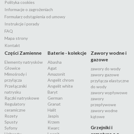
Polityka cookies
Informacje o zagrożeniach
Formularz odstąpienia od umowy
Instrukcje i porady
FAQ
Mapa strony
Kontakt
Części Zamienne
Baterie - kolekcje
Zawory wodne i
gazowe
Elementy natrysków
Abasha
Głowice
Agat
zawory do wody
Mimośrody i
Amazonit
zawory gazowe
przyłącza
Angelit chrom
przyłącza elastyczne
Przełączniki
Angelit white
do wody
natrysku
Baryt
zawory wypływowe
Rączki natryskowe
German
zawory
Regulatory
Granat
przepływowe
ceramiczne
Halit
zawory wodne
Rozety
Jaspis
kątowe
Spusty
Krzem
Grzejniki i
Syfony
Kwarc
armatura c.o.
Uchwyty
Leonit