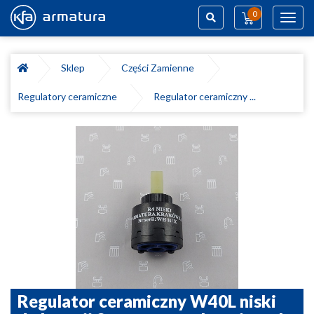
0
Toggl
navig
Szukaj
Sklep
Części Zamienne
Regulatory ceramiczne
Regulator ceramiczny ...
Regulator ceramiczny W40L niski