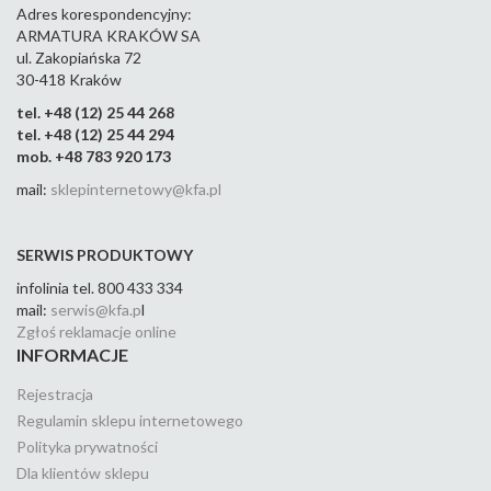
Adres korespondencyjny:
ARMATURA KRAKÓW SA
ul. Zakopiańska 72
30-418 Kraków
tel. +48 (12) 25 44 268
tel. +48 (12) 25 44 294
mob. +48 783 920 173
mail:
sklepinternetowy@kfa.pl
SERWIS PRODUKTOWY
infolinia tel. 800 433 334
mail:
serwis@kfa.p
l
Zgłoś reklamacje online
INFORMACJE
Rejestracja
Regulamin sklepu internetowego
Polityka prywatności
Dla klientów sklepu