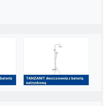
bateria
TANZANIT deszczownia z baterią
natryskową
5026-910-00