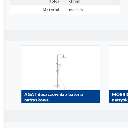
Kolor:
chrom
Materiał:
mosiądz
AGAT deszczownia z bateria
MORRIS 
natryskową
natrys
4426-910-00
5246-910-