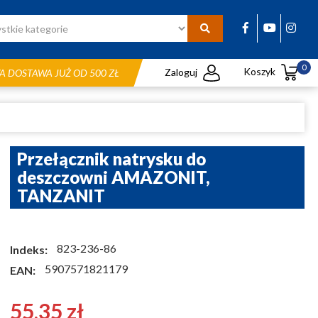
0
Koszyk
Zaloguj
 DOSTAWA JUŻ OD 500 ZŁ
Przełącznik natrysku do
deszczowni AMAZONIT,
TANZANIT
823-236-86
Indeks:
5907571821179
EAN:
55,35 zł