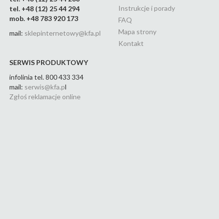
Instrukcje i porady
tel. +48 (12) 25 44 294
mob. +48 783 920 173
FAQ
Mapa strony
mail:
sklepinternetowy@kfa.pl
Kontakt
SERWIS PRODUKTOWY
infolinia tel. 800 433 334
mail:
serwis@kfa.p
l
Zgłoś reklamacje online