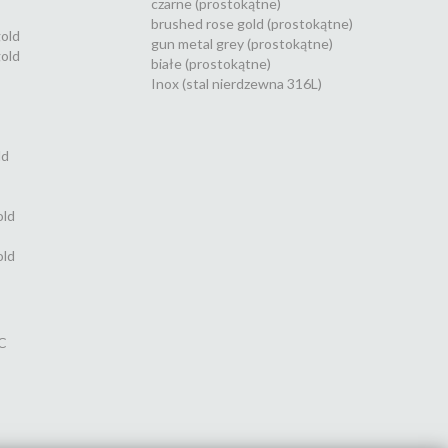
czarne (prostokątne)
brushed rose gold (prostokątne)
gold
gun metal grey (prostokątne)
old
białe (prostokątne)
Inox (stal nierdzewna 316L)
ld
old
old
C