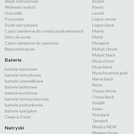
Węże natryskowe
Krzem
Wylewki i wyloty
Kwarc
Uszczelki
Leonit
Pozostałe
Logon chrom
Dyski natryskowe
Logon black
Części zamienne do stelaży podtynkowych
Morris
Filtry do wody
Mohit
Części zamienne do zaworów
Morganit
Napowietrzacze
Mokait chrom
Mokait black
Baterie
Moza chrom
Moza black
baterie wannowe
Moza brushed gold
baterie natryskowe
Narva black
baterie umywalkowe
Neon
baterie bidetowe
Otava chrom
baterie kuchenne
Otava black
baterie termostatyczne
Sodalit
baterie podtynkowe
Selen
baterie specjalne
Standard
Clean & Fresh
Tanzanit
Medico NEW
Natryski
Malaga chrom