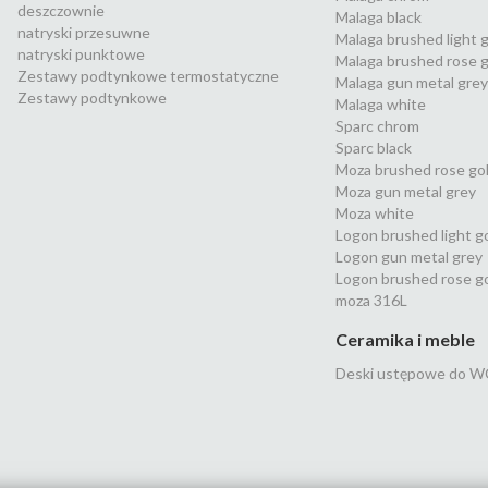
deszczownie
Malaga black
natryski przesuwne
Malaga brushed light 
natryski punktowe
Malaga brushed rose g
Zestawy podtynkowe termostatyczne
Malaga gun metal grey
Zestawy podtynkowe
Malaga white
Sparc chrom
Sparc black
Moza brushed rose go
Moza gun metal grey
Moza white
Logon brushed light g
Logon gun metal grey
Logon brushed rose g
moza 316L
Ceramika i meble
Deski ustępowe do W