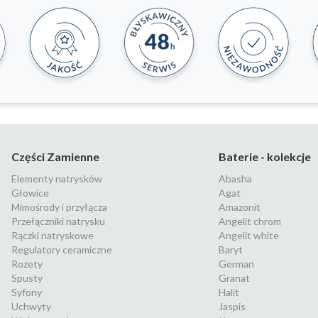
Części Zamienne
Baterie - kolekcje
Elementy natrysków
Abasha
Głowice
Agat
Mimośrody i przyłącza
Amazonit
Przełączniki natrysku
Angelit chrom
Rączki natryskowe
Angelit white
Regulatory ceramiczne
Baryt
Rozety
German
Spusty
Granat
Syfony
Halit
Uchwyty
Jaspis