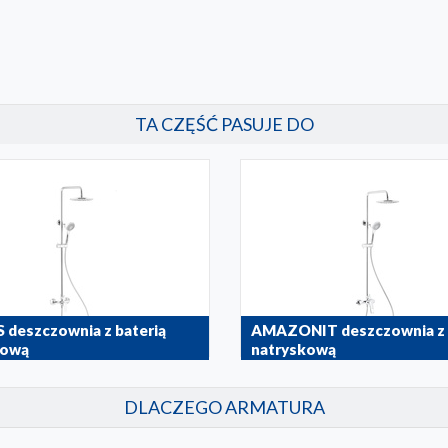
TA CZĘŚĆ PASUJE DO
deszczownia z baterią
AMAZONIT deszczownia z 
kową
natryskową
00
4626-910-00
DLACZEGO ARMATURA