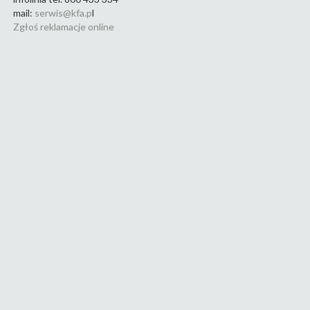
mail:
serwis@kfa.p
l
Zgłoś reklamacje online