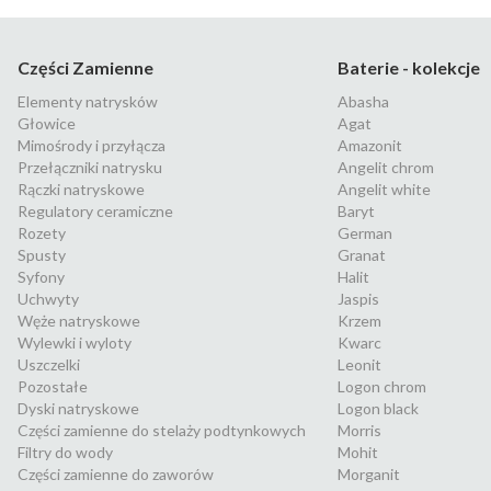
Części Zamienne
Baterie - kolekcje
Elementy natrysków
Abasha
Głowice
Agat
Mimośrody i przyłącza
Amazonit
Przełączniki natrysku
Angelit chrom
Rączki natryskowe
Angelit white
Regulatory ceramiczne
Baryt
Rozety
German
Spusty
Granat
Syfony
Halit
Uchwyty
Jaspis
Węże natryskowe
Krzem
Wylewki i wyloty
Kwarc
Uszczelki
Leonit
Pozostałe
Logon chrom
Dyski natryskowe
Logon black
Części zamienne do stelaży podtynkowych
Morris
Filtry do wody
Mohit
Części zamienne do zaworów
Morganit