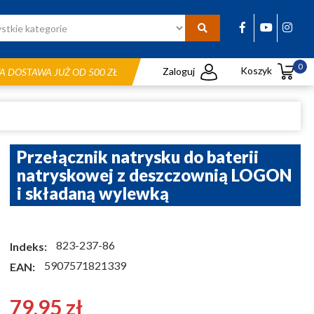
0
Koszyk
Zaloguj
 DOSTAWA JUŻ OD 500 ZŁ
Przełącznik natrysku do baterii
natryskowej z deszczownią LOGON
i składaną wylewką
823-237-86
Indeks:
5907571821339
EAN:
79,95 zł