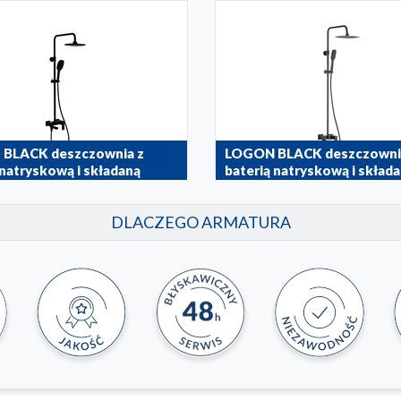
 BLACK deszczownia z
LOGON BLACK deszczowni
 natryskową i składaną
baterią natryskową i skład
ą wannową
wylewką wannową
DLACZEGO ARMATURA
81
5136-915-81