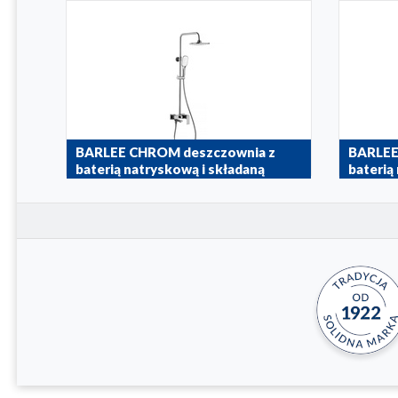
BARLEE CHROM deszczownia z
BARLEE
baterią natryskową i składaną
baterią
wylewką wannową
wylewk
5146-915-00
5146-915-