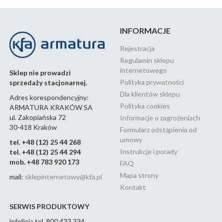
INFORMACJE
Rejestracja
Regulamin sklepu
internetowego
Sklep nie prowadzi
Polityka prywatności
sprzedaży stacjonarnej.
Dla klientów sklepu
Adres korespondencyjny:
Polityka cookies
ARMATURA KRAKÓW SA
ul. Zakopiańska 72
Informacje o zagrożeniach
30-418 Kraków
Formularz odstąpienia od
umowy
tel. +48 (12) 25 44 268
Instrukcje i porady
tel. +48 (12) 25 44 294
mob. +48 783 920 173
FAQ
Mapa strony
mail:
sklepinternetowy@kfa.pl
Kontakt
SERWIS PRODUKTOWY
infolinia tel. 800 433 334