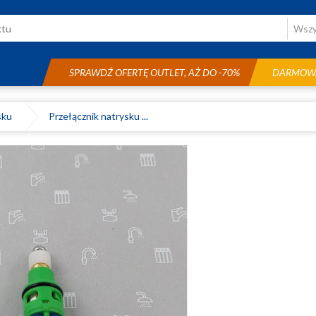
SPRAWDŹ OFERTĘ OUTLET, AŻ DO -70%
DARMOWA
ysku
Przełącznik natrysku ...