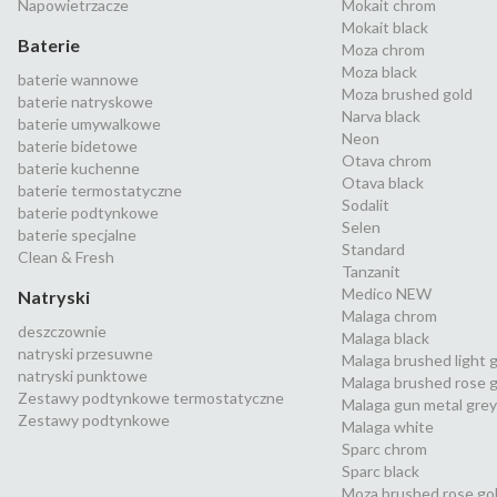
Napowietrzacze
Mokait chrom
Mokait black
Baterie
Moza chrom
Moza black
baterie wannowe
Moza brushed gold
baterie natryskowe
Narva black
baterie umywalkowe
Neon
baterie bidetowe
Otava chrom
baterie kuchenne
Otava black
baterie termostatyczne
Sodalit
baterie podtynkowe
Selen
baterie specjalne
Standard
Clean & Fresh
Tanzanit
Medico NEW
Natryski
Malaga chrom
deszczownie
Malaga black
natryski przesuwne
Malaga brushed light 
natryski punktowe
Malaga brushed rose g
Zestawy podtynkowe termostatyczne
Malaga gun metal grey
Zestawy podtynkowe
Malaga white
Sparc chrom
Sparc black
Moza brushed rose go