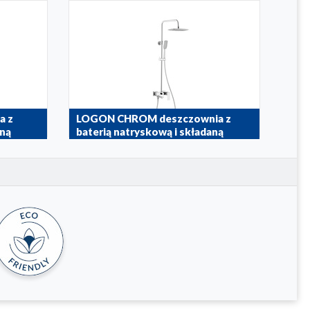
a z
LOGON CHROM deszczownia z
aną
baterią natryskową i składaną
wylewką wannową
5136-915-00