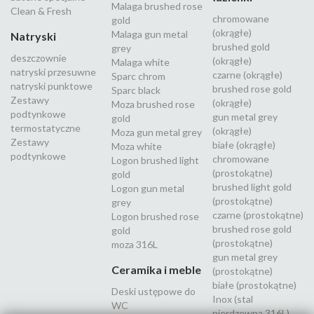
Malaga brushed rose
Clean & Fresh
chromowane
gold
(okrągłe)
Malaga gun metal
Natryski
brushed gold
grey
deszczownie
(okrągłe)
Malaga white
natryski przesuwne
czarne (okrągłe)
Sparc chrom
natryski punktowe
brushed rose gold
Sparc black
Zestawy
(okrągłe)
Moza brushed rose
podtynkowe
gun metal grey
gold
termostatyczne
(okrągłe)
Moza gun metal grey
Zestawy
białe (okrągłe)
Moza white
podtynkowe
chromowane
Logon brushed light
(prostokątne)
gold
brushed light gold
Logon gun metal
(prostokątne)
grey
czarne (prostokątne)
Logon brushed rose
brushed rose gold
gold
(prostokątne)
moza 316L
gun metal grey
Ceramika i meble
(prostokątne)
białe (prostokątne)
Deski ustępowe do
Inox (stal
WC
nierdzewna 316L)