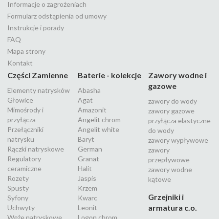
Informacje o zagrożeniach
Formularz odstąpienia od umowy
Instrukcje i porady
FAQ
Mapa strony
Kontakt
Części Zamienne
Baterie - kolekcje
Zawory wodne i
gazowe
Elementy natrysków
Abasha
Głowice
Agat
zawory do wody
Mimośrody i
Amazonit
zawory gazowe
przyłącza
Angelit chrom
przyłącza elastyczne
Przełączniki
Angelit white
do wody
natrysku
Baryt
zawory wypływowe
Rączki natryskowe
German
zawory
Regulatory
Granat
przepływowe
ceramiczne
Halit
zawory wodne
Rozety
Jaspis
kątowe
Spusty
Krzem
Grzejniki i
Syfony
Kwarc
armatura c.o.
Uchwyty
Leonit
Węże natryskowe
Logon chrom