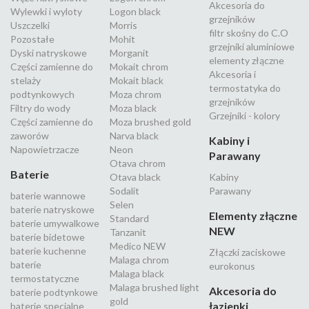
Akcesoria do
Wylewki i wyloty
Logon black
grzejników
Uszczelki
Morris
filtr skośny do C.O
Pozostałe
Mohit
grzejniki aluminiowe
Dyski natryskowe
Morganit
elementy złączne
Części zamienne do
Mokait chrom
Akcesoria i
stelaży
Mokait black
termostatyka do
podtynkowych
Moza chrom
grzejników
Filtry do wody
Moza black
Grzejniki - kolory
Części zamienne do
Moza brushed gold
zaworów
Narva black
Kabiny i
Napowietrzacze
Neon
Parawany
Otava chrom
Baterie
Otava black
Kabiny
Sodalit
Parawany
baterie wannowe
Selen
baterie natryskowe
Elementy złączne
Standard
baterie umywalkowe
NEW
Tanzanit
baterie bidetowe
Medico NEW
baterie kuchenne
Złączki zaciskowe
Malaga chrom
baterie
eurokonus
Malaga black
termostatyczne
Malaga brushed light
Akcesoria do
baterie podtynkowe
gold
łazienki
baterie specjalne