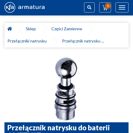
0
Toggl
navig
Szukaj
Sklep
Części Zamienne
Przełączniki natrysku
Przełącznik natrysku ...
Przełącznik natrysku do baterii