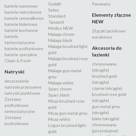
Sodalit
Parawany
baterie wannowe
Selen
baterie natryskowe
Elementy złączne
Standard
baterie umywalkowe
NEW
Tanzanit
baterie bidetowe
Medico NEW
baterie kuchenne
Złączki zaciskowe
Malaga chrom
baterie
eurokonus
Malaga black
termostatyczne
Malaga brushed light
Akcesoria do
baterie podtynkowe
gold
łazienki
baterie specjalne
Malaga brushed rose
Clean & Fresh
chromowane
gold
(okrągłe)
Malaga gun metal
Natryski
brushed gold
grey
deszczownie
(okrągłe)
Malaga white
natryski przesuwne
czarne (okrągłe)
Sparc chrom
natryski punktowe
brushed rose gold
Sparc black
Zestawy
(okrągłe)
Moza brushed rose
podtynkowe
gun metal grey
gold
termostatyczne
(okrągłe)
Moza gun metal grey
Zestawy
białe (okrągłe)
Moza white
podtynkowe
chromowane
Logon brushed light
(prostokątne)
gold