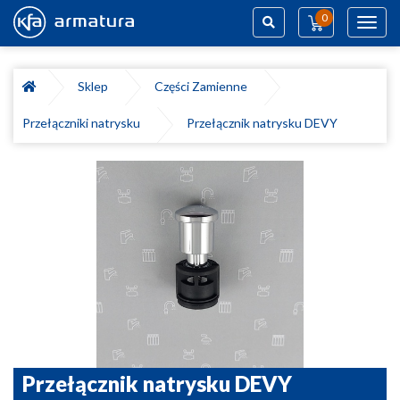
0
Toggl
navig
Szukaj
Sklep
Części Zamienne
Przełączniki natrysku
Przełącznik natrysku DEVY
Przełącznik natrysku DEVY