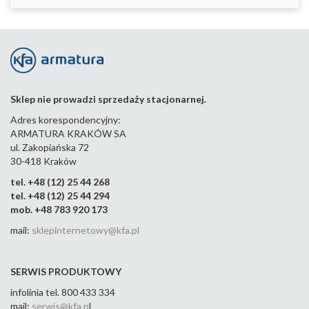
Sklep nie prowadzi sprzedaży stacjonarnej.
Adres korespondencyjny:
ARMATURA KRAKÓW SA
ul. Zakopiańska 72
30-418 Kraków
tel. +48 (12) 25 44 268
tel. +48 (12) 25 44 294
mob. +48 783 920 173
mail:
sklepinternetowy@kfa.pl
SERWIS PRODUKTOWY
infolinia tel. 800 433 334
mail:
serwis@kfa.p
l