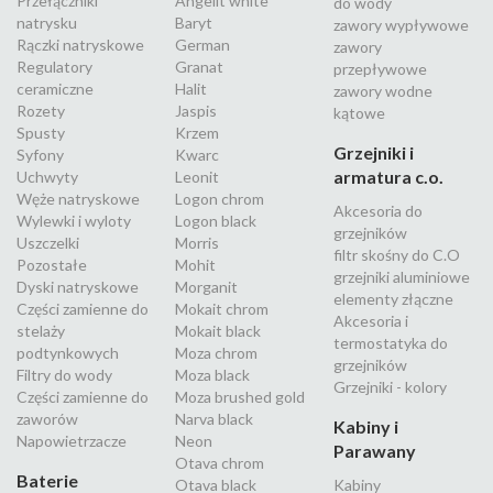
Przełączniki
Angelit white
do wody
natrysku
Baryt
zawory wypływowe
Rączki natryskowe
German
zawory
Regulatory
Granat
przepływowe
ceramiczne
Halit
zawory wodne
Rozety
Jaspis
kątowe
Spusty
Krzem
Grzejniki i
Syfony
Kwarc
armatura c.o.
Uchwyty
Leonit
Węże natryskowe
Logon chrom
Akcesoria do
Wylewki i wyloty
Logon black
grzejników
Uszczelki
Morris
filtr skośny do C.O
Pozostałe
Mohit
grzejniki aluminiowe
Dyski natryskowe
Morganit
elementy złączne
Części zamienne do
Mokait chrom
Akcesoria i
stelaży
Mokait black
termostatyka do
podtynkowych
Moza chrom
grzejników
Filtry do wody
Moza black
Grzejniki - kolory
Części zamienne do
Moza brushed gold
zaworów
Narva black
Kabiny i
Napowietrzacze
Neon
Parawany
Otava chrom
Baterie
Otava black
Kabiny