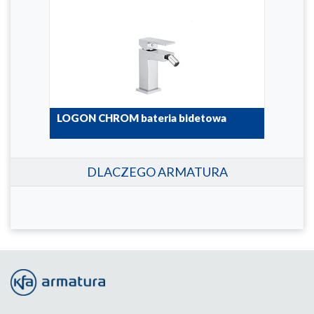
wa
LOGON CHROM bateria bidetowa
LOG
nab
5137-015-00
5132
DLACZEGO ARMATURA