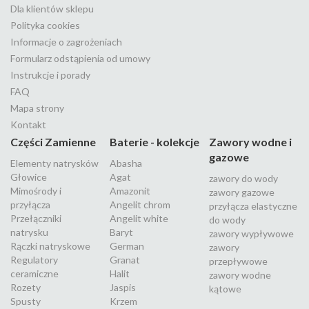
Dla klientów sklepu
Polityka cookies
Informacje o zagrożeniach
Formularz odstąpienia od umowy
Instrukcje i porady
FAQ
Mapa strony
Kontakt
Części Zamienne
Baterie - kolekcje
Zawory wodne i
gazowe
Elementy natrysków
Abasha
Głowice
Agat
zawory do wody
Mimośrody i
Amazonit
zawory gazowe
przyłącza
Angelit chrom
przyłącza elastyczne
Przełączniki
Angelit white
do wody
natrysku
Baryt
zawory wypływowe
Rączki natryskowe
German
zawory
Regulatory
Granat
przepływowe
ceramiczne
Halit
zawory wodne
Rozety
Jaspis
kątowe
Spusty
Krzem