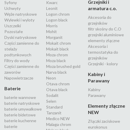
Grzejniki i
Syfony
Kwarc
armatura c.o.
Uchwyty
Leonit
Węże natryskowe
Logon chrom
Akcesoria do
Wylewki i wyloty
Logon black
grzejników
Uszczelki
Morris
filtr skośny do C.O
Pozostałe
Mohit
grzejniki aluminiowe
Dyski natryskowe
Morganit
elementy złączne
Części zamienne do
Mokait chrom
Akcesoria i
stelaży
Mokait black
termostatyka do
podtynkowych
Moza chrom
grzejników
Filtry do wody
Moza black
Grzejniki - kolory
Części zamienne do
Moza brushed gold
zaworów
Narva black
Kabiny i
Napowietrzacze
Neon
Parawany
Otava chrom
Baterie
Otava black
Kabiny
Sodalit
Parawany
baterie wannowe
Selen
baterie natryskowe
Elementy złączne
Standard
baterie umywalkowe
NEW
Tanzanit
baterie bidetowe
Medico NEW
baterie kuchenne
Złączki zaciskowe
Malaga chrom
baterie
eurokonus