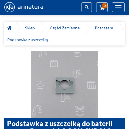
0
Toggl
navig
Szukaj
Sklep
Części Zamienne
Pozostałe
Podstawka z uszczelką...
Podstawka z uszczelką do baterii