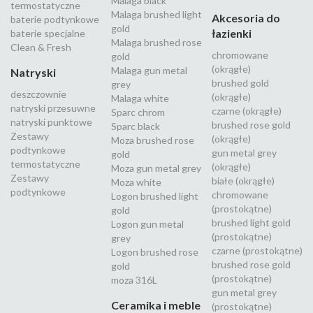
Malaga black
termostatyczne
Malaga brushed light
Akcesoria do
baterie podtynkowe
gold
łazienki
baterie specjalne
Malaga brushed rose
Clean & Fresh
chromowane
gold
(okrągłe)
Malaga gun metal
Natryski
brushed gold
grey
deszczownie
(okrągłe)
Malaga white
natryski przesuwne
czarne (okrągłe)
Sparc chrom
natryski punktowe
brushed rose gold
Sparc black
Zestawy
(okrągłe)
Moza brushed rose
podtynkowe
gun metal grey
gold
termostatyczne
(okrągłe)
Moza gun metal grey
Zestawy
białe (okrągłe)
Moza white
podtynkowe
chromowane
Logon brushed light
(prostokątne)
gold
brushed light gold
Logon gun metal
(prostokątne)
grey
czarne (prostokątne)
Logon brushed rose
brushed rose gold
gold
(prostokątne)
moza 316L
gun metal grey
Ceramika i meble
(prostokątne)