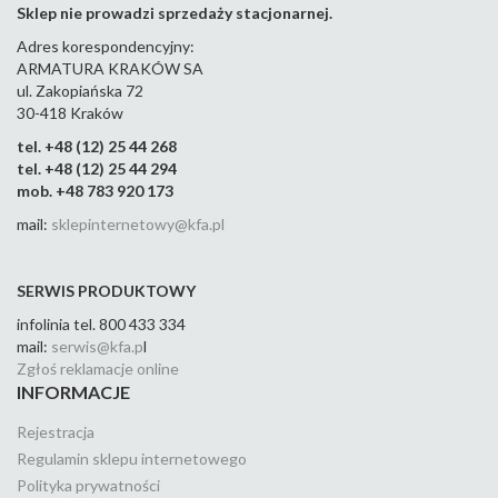
Sklep nie prowadzi sprzedaży stacjonarnej.
Adres korespondencyjny:
ARMATURA KRAKÓW SA
ul. Zakopiańska 72
30-418 Kraków
tel. +48 (12) 25 44 268
tel. +48 (12) 25 44 294
mob. +48 783 920 173
mail:
sklepinternetowy@kfa.pl
SERWIS PRODUKTOWY
infolinia tel. 800 433 334
mail:
serwis@kfa.p
l
Zgłoś reklamacje online
INFORMACJE
Rejestracja
Regulamin sklepu internetowego
Polityka prywatności