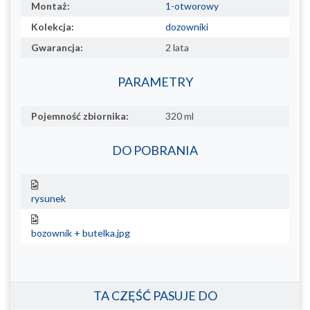
Montaż:
1-otworowy
Kolekcja:
dozowniki
Gwarancja:
2 lata
PARAMETRY
Pojemność zbiornika:
320 ml
DO POBRANIA
rysunek
bozownik + butelka.jpg
TA CZĘŚĆ PASUJE DO