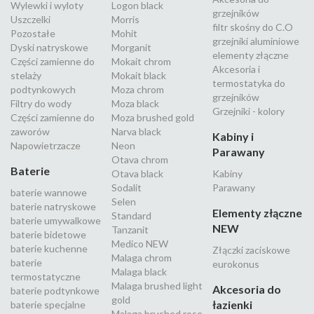
Wylewki i wyloty
Logon black
grzejników
Uszczelki
Morris
filtr skośny do C.O
Pozostałe
Mohit
grzejniki aluminiowe
Dyski natryskowe
Morganit
elementy złączne
Części zamienne do
Mokait chrom
Akcesoria i
stelaży
Mokait black
termostatyka do
podtynkowych
Moza chrom
grzejników
Filtry do wody
Moza black
Grzejniki - kolory
Części zamienne do
Moza brushed gold
zaworów
Narva black
Kabiny i
Napowietrzacze
Neon
Parawany
Otava chrom
Baterie
Otava black
Kabiny
Sodalit
Parawany
baterie wannowe
Selen
baterie natryskowe
Elementy złączne
Standard
baterie umywalkowe
NEW
Tanzanit
baterie bidetowe
Medico NEW
baterie kuchenne
Złączki zaciskowe
Malaga chrom
baterie
eurokonus
Malaga black
termostatyczne
Malaga brushed light
Akcesoria do
baterie podtynkowe
gold
łazienki
baterie specjalne
Malaga brushed rose