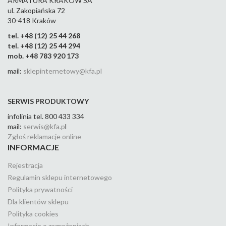
ARMATURA KRAKÓW SA
ul. Zakopiańska 72
30-418 Kraków
tel. +48 (12) 25 44 268
tel. +48 (12) 25 44 294
mob. +48 783 920 173
mail:
sklepinternetowy@kfa.pl
SERWIS PRODUKTOWY
infolinia tel. 800 433 334
mail:
serwis@kfa.p
l
Zgłoś reklamacje online
INFORMACJE
Rejestracja
Regulamin sklepu internetowego
Polityka prywatności
Dla klientów sklepu
Polityka cookies
Informacje o zagrożeniach