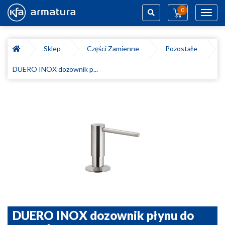
0
Toggl
navig
Szukaj
Sklep
Części Zamienne
Pozostałe
DUERO INOX dozownik p...
DUERO INOX dozownik płynu do