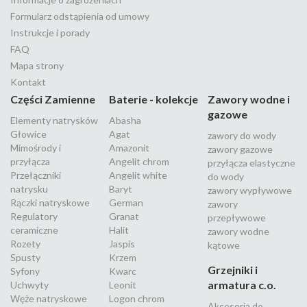
Formularz odstąpienia od umowy
Instrukcje i porady
FAQ
Mapa strony
Kontakt
Części Zamienne
Baterie - kolekcje
Zawory wodne i
gazowe
Elementy natrysków
Abasha
Głowice
Agat
zawory do wody
Mimośrody i
Amazonit
zawory gazowe
przyłącza
Angelit chrom
przyłącza elastyczne
Przełączniki
Angelit white
do wody
natrysku
Baryt
zawory wypływowe
Rączki natryskowe
German
zawory
Regulatory
Granat
przepływowe
ceramiczne
Halit
zawory wodne
Rozety
Jaspis
kątowe
Spusty
Krzem
Grzejniki i
Syfony
Kwarc
armatura c.o.
Uchwyty
Leonit
Węże natryskowe
Logon chrom
Akcesoria do