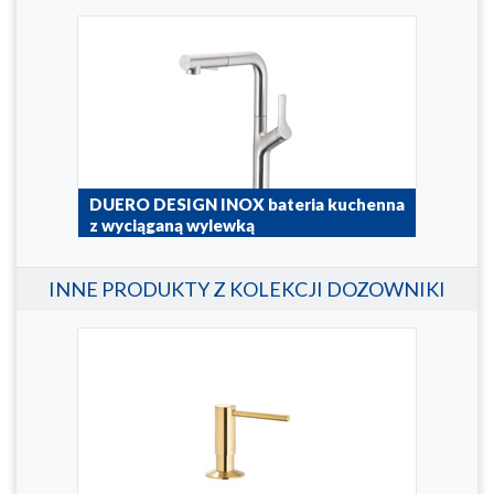
na z
DUERO DESIGN INOX bateria kuchenna
DUE
z wyciąganą wylewką
wyc
6623-220-22
6623
INNE PRODUKTY Z KOLEKCJI DOZOWNIKI