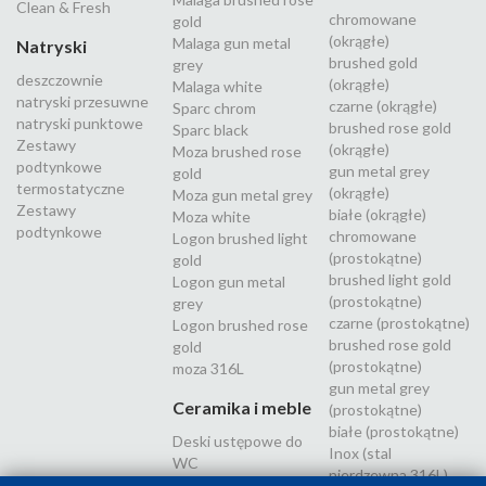
Clean & Fresh
chromowane
gold
(okrągłe)
Malaga gun metal
Natryski
brushed gold
grey
deszczownie
(okrągłe)
Malaga white
natryski przesuwne
czarne (okrągłe)
Sparc chrom
natryski punktowe
brushed rose gold
Sparc black
Zestawy
(okrągłe)
Moza brushed rose
podtynkowe
gun metal grey
gold
termostatyczne
(okrągłe)
Moza gun metal grey
Zestawy
białe (okrągłe)
Moza white
podtynkowe
chromowane
Logon brushed light
(prostokątne)
gold
brushed light gold
Logon gun metal
(prostokątne)
grey
czarne (prostokątne)
Logon brushed rose
brushed rose gold
gold
(prostokątne)
moza 316L
gun metal grey
Ceramika i meble
(prostokątne)
białe (prostokątne)
Deski ustępowe do
Inox (stal
WC
nierdzewna 316L)