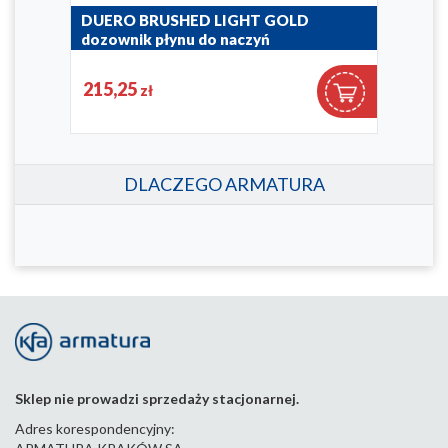
DUERO BRUSHED LIGHT GOLD
DUE
dozownik płynu do naczyń
doz
990-100-39
990-1
215,25
21
zł
DLACZEGO ARMATURA
Sklep nie prowadzi sprzedaży stacjonarnej.
Adres korespondencyjny: