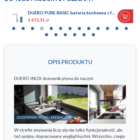
DUERO PURE BASIC bateria kuchenna z funkcją filtracji wody, INOX + zestaw filtrujący PROFINE BLUE "S"
1 672,31
zł
OPIS PRODUKTU
DUERO INOX dozownik płynu do naczyń
W strefie zmywania liczy się nie tylko funkcjonalność, ale
też spójny, dopracowany wygląd kuchni. Wszystko, czego