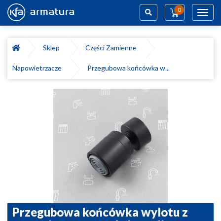
0
Toggl
navig
Szukaj
Sklep
Części Zamienne
Napowietrzacze
Przegubowa końcówka w...
Przegubowa końcówka wylotu z