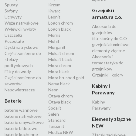
Spusty
Krzem
Grzejniki i
Syfony
Kwarc
armatura c.o.
Uchwyty
Leonit
Węże natryskowe
Logon chrom
Akcesoria do
Wylewki i wyloty
Logon black
grzejników
Uszczelki
Morris
filtr skośny do C.O
Pozostałe
Mohit
grzejniki aluminiowe
Dyski natryskowe
Morganit
elementy złączne
Części zamienne do
Mokait chrom
Akcesoria i
stelaży
Mokait black
termostatyka do
podtynkowych
Moza chrom
grzejników
Filtry do wody
Moza black
Grzejniki - kolory
Części zamienne do
Moza brushed gold
zaworów
Narva black
Kabiny i
Napowietrzacze
Neon
Parawany
Otava chrom
Baterie
Otava black
Kabiny
Sodalit
Parawany
baterie wannowe
Selen
baterie natryskowe
Elementy złączne
Standard
baterie umywalkowe
NEW
Tanzanit
baterie bidetowe
Medico NEW
baterie kuchenne
Złączki zaciskowe