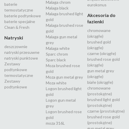
Malaga chrom
baterie
eurokonus
Malaga black
termostatyczne
Malaga brushed light
Akcesoria do
baterie podtynkowe
gold
łazienki
baterie specjalne
Malaga brushed rose
Clean & Fresh
chromowane
gold
(okrągłe)
Malaga gun metal
Natryski
brushed gold
grey
deszczownie
(okrągłe)
Malaga white
natryski przesuwne
czarne (okrągłe)
Sparc chrom
natryski punktowe
brushed rose gold
Sparc black
Zestawy
(okrągłe)
Moza brushed rose
podtynkowe
gun metal grey
gold
termostatyczne
(okrągłe)
Moza gun metal grey
Zestawy
białe (okrągłe)
Moza white
podtynkowe
chromowane
Logon brushed light
(prostokątne)
gold
brushed light gold
Logon gun metal
(prostokątne)
grey
czarne (prostokątne)
Logon brushed rose
brushed rose gold
gold
(prostokątne)
moza 316L
gun metal grey