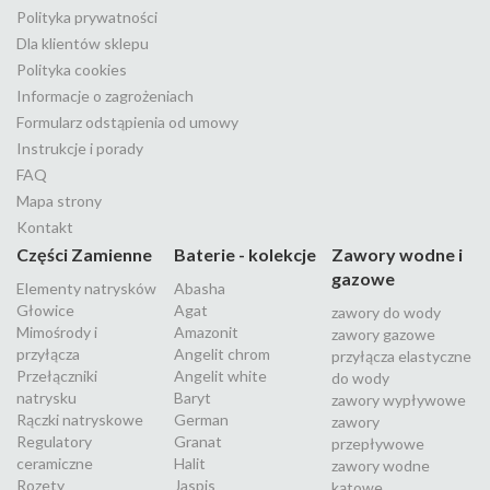
Polityka prywatności
Dla klientów sklepu
Polityka cookies
Informacje o zagrożeniach
Formularz odstąpienia od umowy
Instrukcje i porady
FAQ
Mapa strony
Kontakt
Części Zamienne
Baterie - kolekcje
Zawory wodne i
gazowe
Elementy natrysków
Abasha
Głowice
Agat
zawory do wody
Mimośrody i
Amazonit
zawory gazowe
przyłącza
Angelit chrom
przyłącza elastyczne
Przełączniki
Angelit white
do wody
natrysku
Baryt
zawory wypływowe
Rączki natryskowe
German
zawory
Regulatory
Granat
przepływowe
ceramiczne
Halit
zawory wodne
Rozety
Jaspis
kątowe