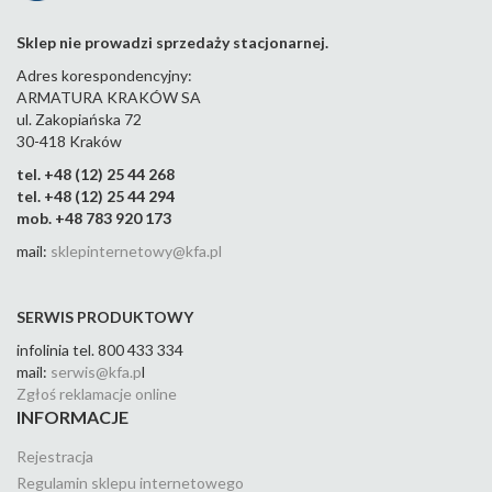
Sklep nie prowadzi sprzedaży stacjonarnej.
Adres korespondencyjny:
ARMATURA KRAKÓW SA
ul. Zakopiańska 72
30-418 Kraków
tel. +48 (12) 25 44 268
tel. +48 (12) 25 44 294
mob. +48 783 920 173
mail:
sklepinternetowy@kfa.pl
SERWIS PRODUKTOWY
infolinia tel. 800 433 334
mail:
serwis@kfa.p
l
Zgłoś reklamacje online
INFORMACJE
Rejestracja
Regulamin sklepu internetowego