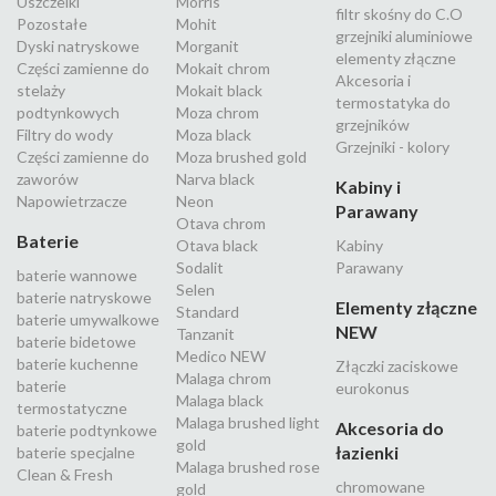
Uszczelki
Morris
filtr skośny do C.O
Pozostałe
Mohit
grzejniki aluminiowe
Dyski natryskowe
Morganit
elementy złączne
Części zamienne do
Mokait chrom
Akcesoria i
stelaży
Mokait black
termostatyka do
podtynkowych
Moza chrom
grzejników
Filtry do wody
Moza black
Grzejniki - kolory
Części zamienne do
Moza brushed gold
zaworów
Narva black
Kabiny i
Napowietrzacze
Neon
Parawany
Otava chrom
Baterie
Otava black
Kabiny
Sodalit
Parawany
baterie wannowe
Selen
baterie natryskowe
Elementy złączne
Standard
baterie umywalkowe
NEW
Tanzanit
baterie bidetowe
Medico NEW
baterie kuchenne
Złączki zaciskowe
Malaga chrom
baterie
eurokonus
Malaga black
termostatyczne
Malaga brushed light
Akcesoria do
baterie podtynkowe
gold
łazienki
baterie specjalne
Malaga brushed rose
Clean & Fresh
chromowane
gold