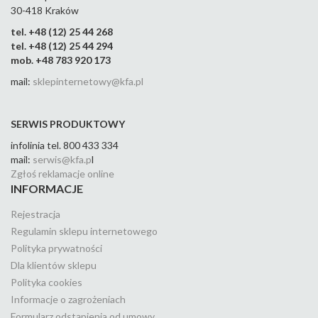
30-418 Kraków
tel. +48 (12) 25 44 268
tel. +48 (12) 25 44 294
mob. +48 783 920 173
mail:
sklepinternetowy@kfa.pl
SERWIS PRODUKTOWY
infolinia tel. 800 433 334
mail:
serwis@kfa.p
l
Zgłoś reklamacje online
INFORMACJE
Rejestracja
Regulamin sklepu internetowego
Polityka prywatności
Dla klientów sklepu
Polityka cookies
Informacje o zagrożeniach
Formularz odstąpienia od umowy