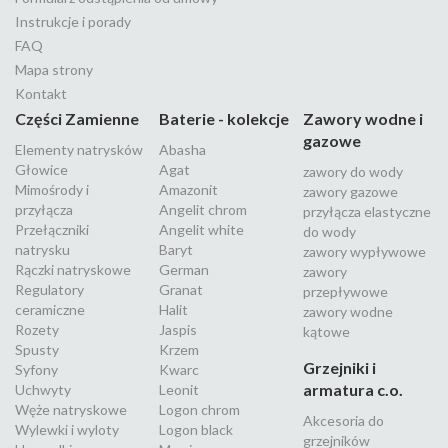
Instrukcje i porady
FAQ
Mapa strony
Kontakt
Części Zamienne
Baterie - kolekcje
Zawory wodne i
gazowe
Elementy natrysków
Abasha
Głowice
Agat
zawory do wody
Mimośrody i
Amazonit
zawory gazowe
przyłącza
Angelit chrom
przyłącza elastyczne
Przełączniki
Angelit white
do wody
natrysku
Baryt
zawory wypływowe
Rączki natryskowe
German
zawory
Regulatory
Granat
przepływowe
ceramiczne
Halit
zawory wodne
Rozety
Jaspis
kątowe
Spusty
Krzem
Grzejniki i
Syfony
Kwarc
armatura c.o.
Uchwyty
Leonit
Węże natryskowe
Logon chrom
Akcesoria do
Wylewki i wyloty
Logon black
grzejników