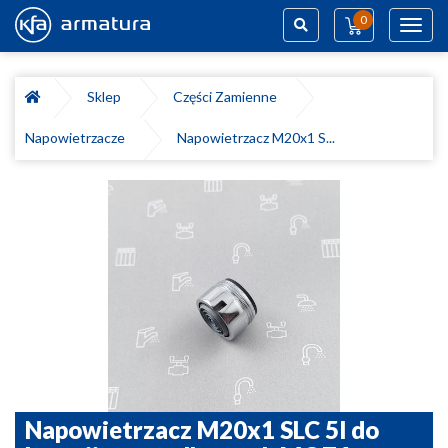
0
Toggl
navig
Szukaj
Sklep
Części Zamienne
Napowietrzacze
Napowietrzacz M20x1 S...
Napowietrzacz M20x1 SLC 5l do