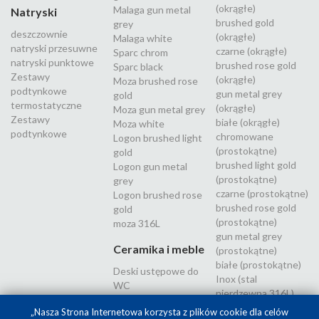
(okrągłe)
Malaga gun metal
Natryski
brushed gold
grey
deszczownie
(okrągłe)
Malaga white
natryski przesuwne
czarne (okrągłe)
Sparc chrom
natryski punktowe
brushed rose gold
Sparc black
Zestawy
(okrągłe)
Moza brushed rose
podtynkowe
gun metal grey
gold
termostatyczne
(okrągłe)
Moza gun metal grey
Zestawy
białe (okrągłe)
Moza white
podtynkowe
chromowane
Logon brushed light
(prostokątne)
gold
brushed light gold
Logon gun metal
(prostokątne)
grey
czarne (prostokątne)
Logon brushed rose
brushed rose gold
gold
(prostokątne)
moza 316L
gun metal grey
Ceramika i meble
(prostokątne)
białe (prostokątne)
Deski ustępowe do
Inox (stal
WC
nierdzewna 316L)
„Nasza Strona Internetowa korzysta z plików cookie dla celów