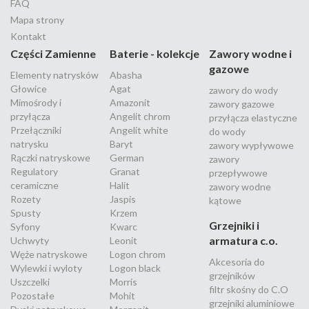
FAQ
Mapa strony
Kontakt
Części Zamienne
Baterie - kolekcje
Zawory wodne i
gazowe
Elementy natrysków
Abasha
Głowice
Agat
zawory do wody
Mimośrody i
Amazonit
zawory gazowe
przyłącza
Angelit chrom
przyłącza elastyczne
Przełączniki
Angelit white
do wody
natrysku
Baryt
zawory wypływowe
Rączki natryskowe
German
zawory
Regulatory
Granat
przepływowe
ceramiczne
Halit
zawory wodne
Rozety
Jaspis
kątowe
Spusty
Krzem
Grzejniki i
Syfony
Kwarc
armatura c.o.
Uchwyty
Leonit
Węże natryskowe
Logon chrom
Akcesoria do
Wylewki i wyloty
Logon black
grzejników
Uszczelki
Morris
filtr skośny do C.O
Pozostałe
Mohit
grzejniki aluminiowe