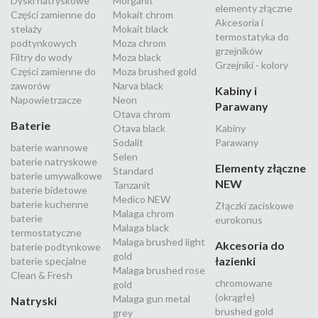
Dyski natryskowe
Morganit
elementy złączne
Części zamienne do
Mokait chrom
Akcesoria i
stelaży
Mokait black
termostatyka do
podtynkowych
Moza chrom
grzejników
Filtry do wody
Moza black
Grzejniki - kolory
Części zamienne do
Moza brushed gold
zaworów
Narva black
Kabiny i
Napowietrzacze
Neon
Parawany
Otava chrom
Baterie
Otava black
Kabiny
Sodalit
Parawany
baterie wannowe
Selen
baterie natryskowe
Elementy złączne
Standard
baterie umywalkowe
NEW
Tanzanit
baterie bidetowe
Medico NEW
baterie kuchenne
Złączki zaciskowe
Malaga chrom
baterie
eurokonus
Malaga black
termostatyczne
Malaga brushed light
Akcesoria do
baterie podtynkowe
gold
łazienki
baterie specjalne
Malaga brushed rose
Clean & Fresh
chromowane
gold
(okrągłe)
Malaga gun metal
Natryski
brushed gold
grey