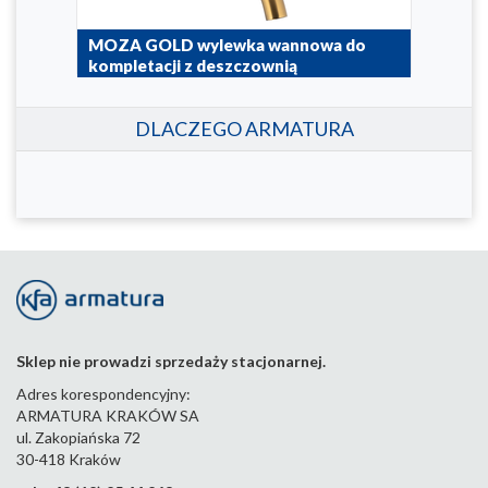
do
MOZA GOLD wylewka wannowa do
MOZ
kompletacji z deszczownią
kom
835-670-31
835-6
DLACZEGO ARMATURA
Sklep nie prowadzi sprzedaży stacjonarnej.
Adres korespondencyjny:
ARMATURA KRAKÓW SA
ul. Zakopiańska 72
30-418 Kraków