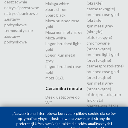
deszczownie
(okrągłe)
Malaga white
natryski przesuwne
czarne (okrągłe)
Sparc chrom
natryski punktowe
brushed rose gold
Sparc black
Zestawy
(okrągłe)
Moza brushed rose
podtynkowe
gun metal grey
gold
termostatyczne
(okrągłe)
Moza gun metal grey
Zestawy
białe (okrągłe)
Moza white
podtynkowe
chromowane
Logon brushed light
(prostokątne)
gold
brushed light gold
Logon gun metal
(prostokątne)
grey
czarne (prostokątne)
Logon brushed rose
brushed rose gold
gold
(prostokątne)
moza 316L
gun metal grey
Ceramika i meble
(prostokątne)
białe (prostokątne)
Deski ustępowe do
Inox (stal
WC
nierdzewna 316L)
„Nasza Strona Internetowa korzysta z plików cookie dla celów
optymalizacyjnych (dostosowania zawartości strony do
preferencji Użytkownika) a także dla celów analitycznych i