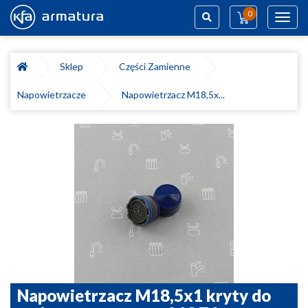
0
Toggl
navig
Szukaj
Sklep
Części Zamienne
Napowietrzacze
Napowietrzacz M18,5x...
Napowietrzacz M18,5x1 kryty do