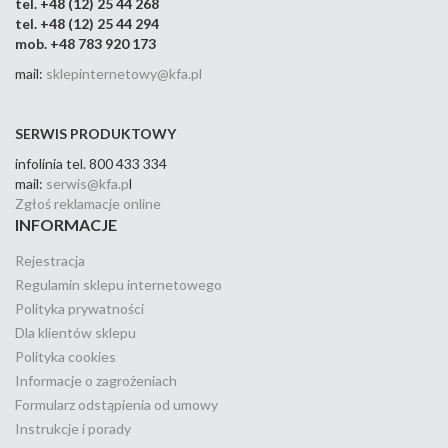
tel. +48 (12) 25 44 268
tel. +48 (12) 25 44 294
mob. +48 783 920 173
mail:
sklepinternetowy@kfa.pl
SERWIS PRODUKTOWY
infolinia tel. 800 433 334
mail:
serwis@kfa.p
l
Zgłoś reklamacje online
INFORMACJE
Rejestracja
Regulamin sklepu internetowego
Polityka prywatności
Dla klientów sklepu
Polityka cookies
Informacje o zagrożeniach
Formularz odstąpienia od umowy
Instrukcje i porady