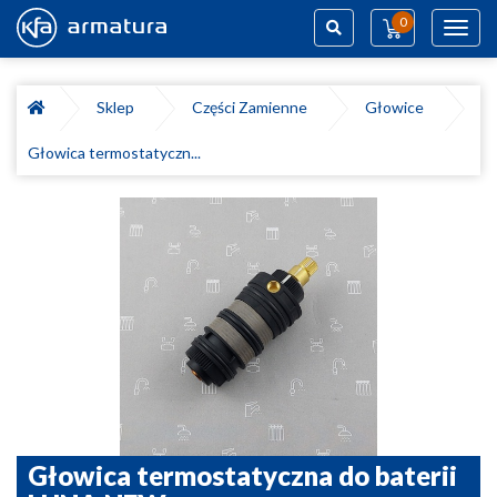
0
Toggl
navig
Szukaj
Sklep
Części Zamienne
Głowice
Głowica termostatyczn...
Głowica termostatyczna do baterii