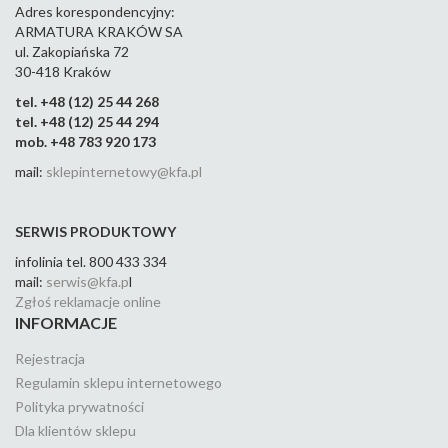
Adres korespondencyjny:
ARMATURA KRAKÓW SA
ul. Zakopiańska 72
30-418 Kraków
tel. +48 (12) 25 44 268
tel. +48 (12) 25 44 294
mob. +48 783 920 173
mail:
sklepinternetowy@kfa.pl
SERWIS PRODUKTOWY
infolinia tel. 800 433 334
mail:
serwis@kfa.p
l
Zgłoś reklamacje online
INFORMACJE
Rejestracja
Regulamin sklepu internetowego
Polityka prywatności
Dla klientów sklepu