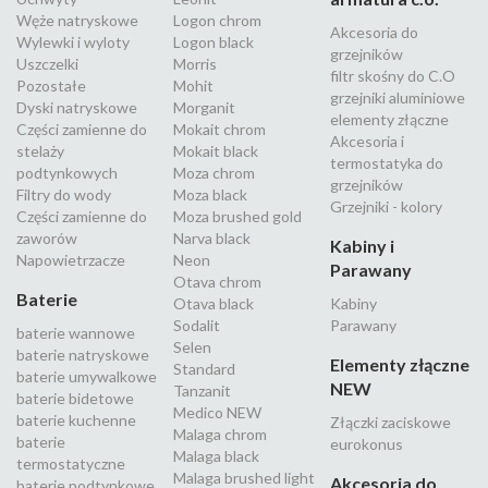
Węże natryskowe
Logon chrom
Akcesoria do
Wylewki i wyloty
Logon black
grzejników
Uszczelki
Morris
filtr skośny do C.O
Pozostałe
Mohit
grzejniki aluminiowe
Dyski natryskowe
Morganit
elementy złączne
Części zamienne do
Mokait chrom
Akcesoria i
stelaży
Mokait black
termostatyka do
podtynkowych
Moza chrom
grzejników
Filtry do wody
Moza black
Grzejniki - kolory
Części zamienne do
Moza brushed gold
zaworów
Narva black
Kabiny i
Napowietrzacze
Neon
Parawany
Otava chrom
Baterie
Otava black
Kabiny
Sodalit
Parawany
baterie wannowe
Selen
baterie natryskowe
Elementy złączne
Standard
baterie umywalkowe
NEW
Tanzanit
baterie bidetowe
Medico NEW
baterie kuchenne
Złączki zaciskowe
Malaga chrom
baterie
eurokonus
Malaga black
termostatyczne
Malaga brushed light
Akcesoria do
baterie podtynkowe