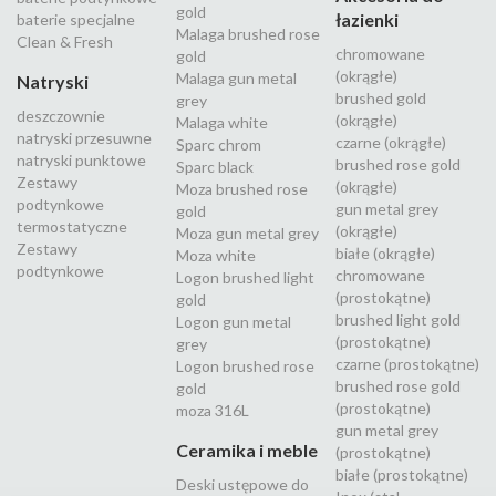
gold
łazienki
baterie specjalne
Malaga brushed rose
Clean & Fresh
chromowane
gold
(okrągłe)
Malaga gun metal
Natryski
brushed gold
grey
deszczownie
(okrągłe)
Malaga white
natryski przesuwne
czarne (okrągłe)
Sparc chrom
natryski punktowe
brushed rose gold
Sparc black
Zestawy
(okrągłe)
Moza brushed rose
podtynkowe
gun metal grey
gold
termostatyczne
(okrągłe)
Moza gun metal grey
Zestawy
białe (okrągłe)
Moza white
podtynkowe
chromowane
Logon brushed light
(prostokątne)
gold
brushed light gold
Logon gun metal
(prostokątne)
grey
czarne (prostokątne)
Logon brushed rose
brushed rose gold
gold
(prostokątne)
moza 316L
gun metal grey
Ceramika i meble
(prostokątne)
białe (prostokątne)
Deski ustępowe do