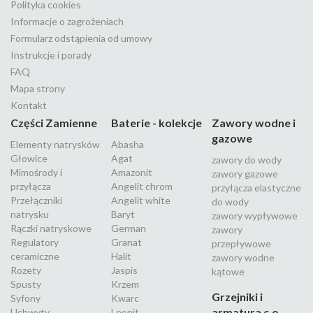
Polityka cookies
Informacje o zagrożeniach
Formularz odstąpienia od umowy
Instrukcje i porady
FAQ
Mapa strony
Kontakt
Części Zamienne
Baterie - kolekcje
Zawory wodne i
gazowe
Elementy natrysków
Abasha
Głowice
Agat
zawory do wody
Mimośrody i
Amazonit
zawory gazowe
przyłącza
Angelit chrom
przyłącza elastyczne
Przełączniki
Angelit white
do wody
natrysku
Baryt
zawory wypływowe
Rączki natryskowe
German
zawory
Regulatory
Granat
przepływowe
ceramiczne
Halit
zawory wodne
Rozety
Jaspis
kątowe
Spusty
Krzem
Grzejniki i
Syfony
Kwarc
armatura c.o.
Uchwyty
Leonit