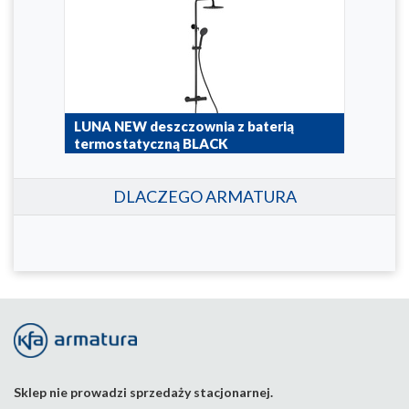
LUNA NEW deszczownia z baterią
LUN
termostatyczną BLACK
ter
5716-920-81
5716
DLACZEGO ARMATURA
Sklep nie prowadzi sprzedaży stacjonarnej.