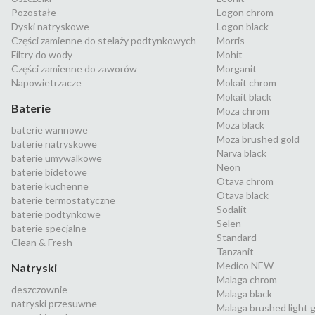
Pozostałe
Logon chrom
Dyski natryskowe
Logon black
Części zamienne do stelaży podtynkowych
Morris
Filtry do wody
Mohit
Części zamienne do zaworów
Morganit
Napowietrzacze
Mokait chrom
Mokait black
Baterie
Moza chrom
Moza black
baterie wannowe
Moza brushed gold
baterie natryskowe
Narva black
baterie umywalkowe
Neon
baterie bidetowe
Otava chrom
baterie kuchenne
Otava black
baterie termostatyczne
Sodalit
baterie podtynkowe
Selen
baterie specjalne
Standard
Clean & Fresh
Tanzanit
Medico NEW
Natryski
Malaga chrom
deszczownie
Malaga black
natryski przesuwne
Malaga brushed light 