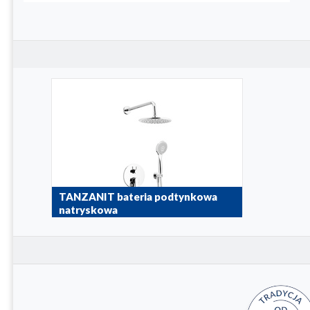
TANZANIT bateria podtynkowa
natryskowa
5029-501-00