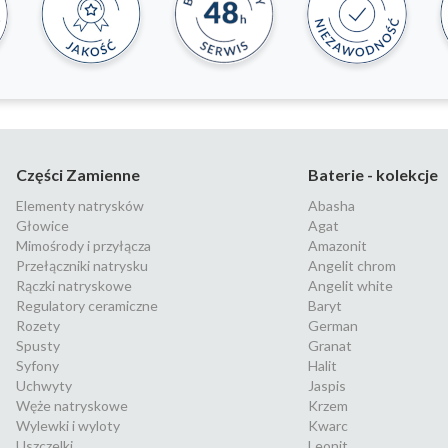
Części Zamienne
Baterie - kolekcje
Elementy natrysków
Abasha
Głowice
Agat
Mimośrody i przyłącza
Amazonit
Przełączniki natrysku
Angelit chrom
Rączki natryskowe
Angelit white
Regulatory ceramiczne
Baryt
Rozety
German
Spusty
Granat
Syfony
Halit
Uchwyty
Jaspis
Węże natryskowe
Krzem
Wylewki i wyloty
Kwarc
Uszczelki
Leonit