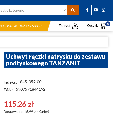
0
Koszyk
Zaloguj
 DOSTAWA JUŻ OD 500 ZŁ
Uchwyt rączki natrysku do zestawu
podtynkowego TANZANIT
845-059-00
Indeks:
5907571844192
EAN:
115,26 zł
Dostawa od: 16,99 zł (Kurier)