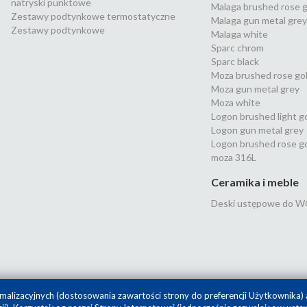
natryski punktowe
Malaga brushed rose g
Zestawy podtynkowe termostatyczne
Malaga gun metal grey
Zestawy podtynkowe
Malaga white
Sparc chrom
Sparc black
Moza brushed rose go
Moza gun metal grey
Moza white
Logon brushed light g
Logon gun metal grey
Logon brushed rose g
moza 316L
Ceramika i meble
Deski ustępowe do W
malizacyjnych (dostosowania zawartości strony do preferencji Użytkownika) 