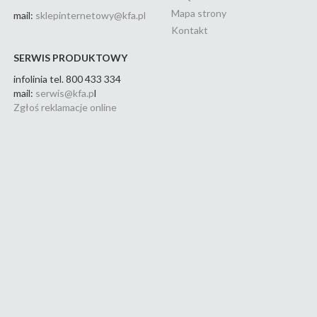
Mapa strony
mail:
sklepinternetowy@kfa.pl
Kontakt
SERWIS PRODUKTOWY
infolinia tel. 800 433 334
mail:
serwis@kfa.p
l
Zgłoś reklamacje online