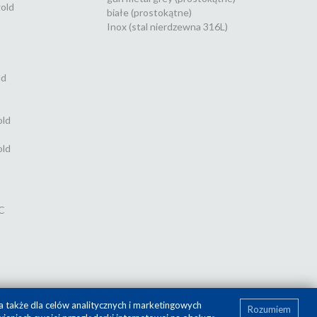
old
białe (prostokątne)
Inox (stal nierdzewna 316L)
ld
old
old
C
a także dla celów analitycznych i marketingowych
Rozumiem