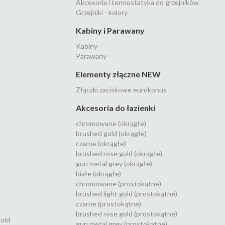
Akcesoria i termostatyka do grzejników
Grzejniki - kolory
Kabiny i Parawany
Kabiny
Parawany
Elementy złączne NEW
Złączki zaciskowe eurokonus
Akcesoria do łazienki
chromowane (okrągłe)
brushed gold (okrągłe)
czarne (okrągłe)
brushed rose gold (okrągłe)
gun metal grey (okrągłe)
białe (okrągłe)
chromowane (prostokątne)
brushed light gold (prostokątne)
czarne (prostokątne)
brushed rose gold (prostokątne)
gold
gun metal grey (prostokątne)