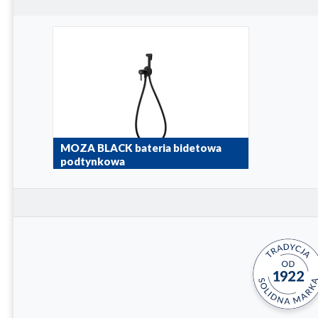
MOZA BLACK bateria bidetowa
podtynkowa
5039-512-81