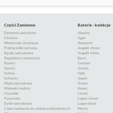
Części Zamienne
Baterie - kolekcje
Elementy natrysków
Abasha
Głowice
Agat
Mimośrody i przyłącza
Amazonit
Przełączniki natrysku
Angelit chrom
Rączki natryskowe
Angelit white
Regulatory ceramiczne
Baryt
Rozety
German
Spusty
Granat
Syfony
Halit
Uchwyty
Jaspis
Węże natryskowe
Krzem
Wylewki i wyloty
Kwarc
Uszczelki
Leonit
Pozostałe
Logon chrom
Dyski natryskowe
Logon black
Części zamienne do stelaży podtynkowych
Morris