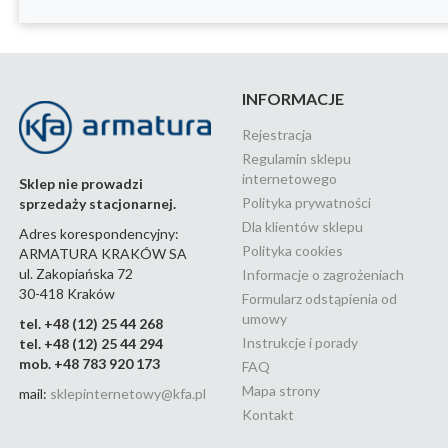
INFORMACJE
Rejestracja
Regulamin sklepu
internetowego
Sklep nie prowadzi
Polityka prywatności
sprzedaży stacjonarnej.
Dla klientów sklepu
Adres korespondencyjny:
Polityka cookies
ARMATURA KRAKÓW SA
ul. Zakopiańska 72
Informacje o zagrożeniach
30-418 Kraków
Formularz odstąpienia od
umowy
tel. +48 (12) 25 44 268
Instrukcje i porady
tel. +48 (12) 25 44 294
mob. +48 783 920 173
FAQ
Mapa strony
mail:
sklepinternetowy@kfa.pl
Kontakt