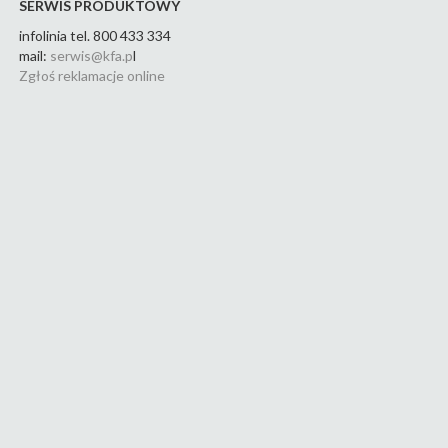
SERWIS PRODUKTOWY
infolinia tel. 800 433 334
mail:
serwis@kfa.p
l
Zgłoś reklamacje online