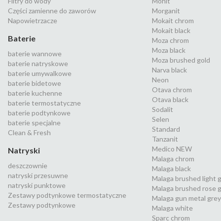
Filtry do wody
Mohit
Części zamienne do zaworów
Morganit
Napowietrzacze
Mokait chrom
Mokait black
Baterie
Moza chrom
Moza black
baterie wannowe
Moza brushed gold
baterie natryskowe
Narva black
baterie umywalkowe
Neon
baterie bidetowe
Otava chrom
baterie kuchenne
Otava black
baterie termostatyczne
Sodalit
baterie podtynkowe
Selen
baterie specjalne
Standard
Clean & Fresh
Tanzanit
Medico NEW
Natryski
Malaga chrom
deszczownie
Malaga black
natryski przesuwne
Malaga brushed light 
natryski punktowe
Malaga brushed rose g
Zestawy podtynkowe termostatyczne
Malaga gun metal grey
Zestawy podtynkowe
Malaga white
Sparc chrom