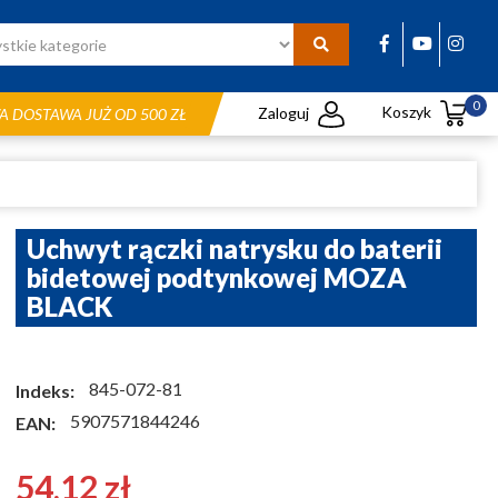
0
Koszyk
Zaloguj
 DOSTAWA JUŻ OD 500 ZŁ
Uchwyt rączki natrysku do baterii
bidetowej podtynkowej MOZA
BLACK
845-072-81
Indeks:
5907571844246
EAN:
54,12 zł