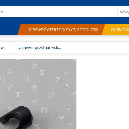
SPRAWDŹ OFERTĘ OUTLET, AŻ DO -70%
DARMOWA
ków
Uchwyt rączki natrysk...