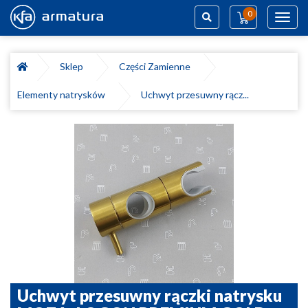
0
Toggl
navig
Szukaj
Sklep
Części Zamienne
Elementy natrysków
Uchwyt przesuwny rącz...
Uchwyt przesuwny rączki natrysku