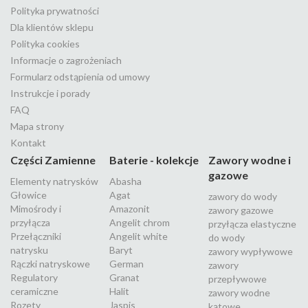
Polityka prywatności
Dla klientów sklepu
Polityka cookies
Informacje o zagrożeniach
Formularz odstąpienia od umowy
Instrukcje i porady
FAQ
Mapa strony
Kontakt
Części Zamienne
Baterie - kolekcje
Zawory wodne i
gazowe
Elementy natrysków
Abasha
Głowice
Agat
zawory do wody
Mimośrody i
Amazonit
zawory gazowe
przyłącza
Angelit chrom
przyłącza elastyczne
Przełączniki
Angelit white
do wody
natrysku
Baryt
zawory wypływowe
Rączki natryskowe
German
zawory
Regulatory
Granat
przepływowe
ceramiczne
Halit
zawory wodne
Rozety
Jaspis
kątowe