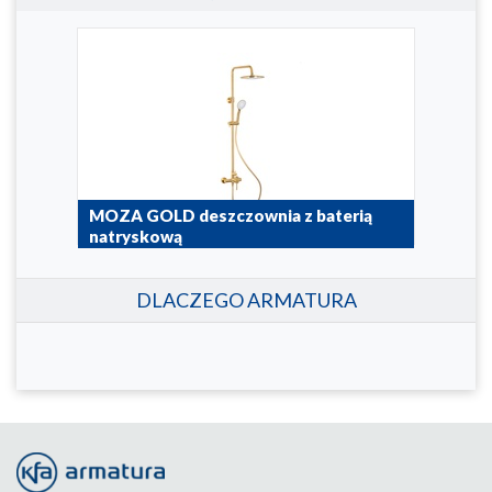
a z
MOZA GOLD deszczownia z baterią
MOZ
natryskową
wan
5036-910-31
5736
DLACZEGO ARMATURA