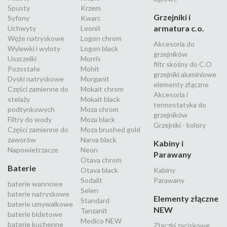
Spusty
Krzem
Grzejniki i
Syfony
Kwarc
armatura c.o.
Uchwyty
Leonit
Węże natryskowe
Logon chrom
Akcesoria do
Wylewki i wyloty
Logon black
grzejników
Uszczelki
Morris
filtr skośny do C.O
Pozostałe
Mohit
grzejniki aluminiowe
Dyski natryskowe
Morganit
elementy złączne
Części zamienne do
Mokait chrom
Akcesoria i
stelaży
Mokait black
termostatyka do
podtynkowych
Moza chrom
grzejników
Filtry do wody
Moza black
Grzejniki - kolory
Części zamienne do
Moza brushed gold
zaworów
Narva black
Kabiny i
Napowietrzacze
Neon
Parawany
Otava chrom
Baterie
Otava black
Kabiny
Sodalit
Parawany
baterie wannowe
Selen
baterie natryskowe
Elementy złączne
Standard
baterie umywalkowe
NEW
Tanzanit
baterie bidetowe
Medico NEW
baterie kuchenne
Złączki zaciskowe