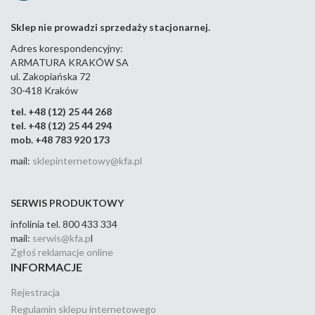
Sklep nie prowadzi sprzedaży stacjonarnej.
Adres korespondencyjny:
ARMATURA KRAKÓW SA
ul. Zakopiańska 72
30-418 Kraków
tel. +48 (12) 25 44 268
tel. +48 (12) 25 44 294
mob. +48 783 920 173
mail:
sklepinternetowy@kfa.pl
SERWIS PRODUKTOWY
infolinia tel. 800 433 334
mail:
serwis@kfa.p
l
Zgłoś reklamacje online
INFORMACJE
Rejestracja
Regulamin sklepu internetowego