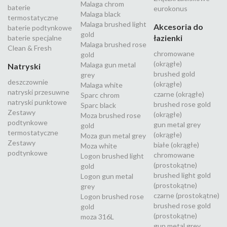
Malaga chrom
baterie
eurokonus
Malaga black
termostatyczne
Malaga brushed light
Akcesoria do
baterie podtynkowe
gold
łazienki
baterie specjalne
Malaga brushed rose
Clean & Fresh
chromowane
gold
(okrągłe)
Malaga gun metal
Natryski
brushed gold
grey
deszczownie
(okrągłe)
Malaga white
natryski przesuwne
czarne (okrągłe)
Sparc chrom
natryski punktowe
brushed rose gold
Sparc black
Zestawy
(okrągłe)
Moza brushed rose
podtynkowe
gun metal grey
gold
termostatyczne
(okrągłe)
Moza gun metal grey
Zestawy
białe (okrągłe)
Moza white
podtynkowe
chromowane
Logon brushed light
(prostokątne)
gold
brushed light gold
Logon gun metal
(prostokątne)
grey
czarne (prostokątne)
Logon brushed rose
brushed rose gold
gold
(prostokątne)
moza 316L
gun metal grey