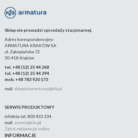
Sklep nie prowadzi sprzedaży stacjonarnej.
Adres korespondencyjny:
ARMATURA KRAKÓW SA
ul. Zakopiańska 72
30-418 Kraków
tel. +48 (12) 25 44 268
tel. +48 (12) 25 44 294
mob. +48 783 920 173
mail:
sklepinternetowy@kfa.pl
SERWIS PRODUKTOWY
infolinia tel. 800 433 334
mail:
serwis@kfa.p
l
Zgłoś reklamacje online
INFORMACJE