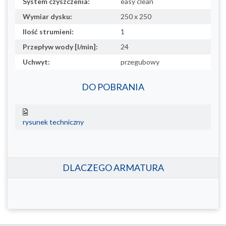
System czyszczenia:
easy clean
Wymiar dysku:
250 x 250
Ilość strumieni:
1
Przepływ wody [l/min]:
24
Uchwyt:
przegubowy
DO POBRANIA
rysunek techniczny
DLACZEGO ARMATURA