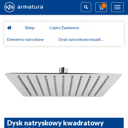
0
Toggl
navig
Szukaj
Sklep
Części Zamienne
Elementy natrysków
Dysk natryskowy kwadr...
Dysk natryskowy kwadratowy