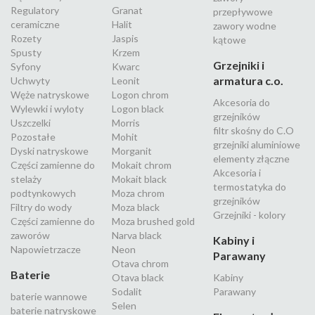
Regulatory
Granat
przepływowe
ceramiczne
Halit
zawory wodne
Rozety
Jaspis
kątowe
Spusty
Krzem
Grzejniki i
Syfony
Kwarc
armatura c.o.
Uchwyty
Leonit
Węże natryskowe
Logon chrom
Akcesoria do
Wylewki i wyloty
Logon black
grzejników
Uszczelki
Morris
filtr skośny do C.O
Pozostałe
Mohit
grzejniki aluminiowe
Dyski natryskowe
Morganit
elementy złączne
Części zamienne do
Mokait chrom
Akcesoria i
stelaży
Mokait black
termostatyka do
podtynkowych
Moza chrom
grzejników
Filtry do wody
Moza black
Grzejniki - kolory
Części zamienne do
Moza brushed gold
zaworów
Narva black
Kabiny i
Napowietrzacze
Neon
Parawany
Otava chrom
Baterie
Otava black
Kabiny
Sodalit
Parawany
baterie wannowe
Selen
baterie natryskowe