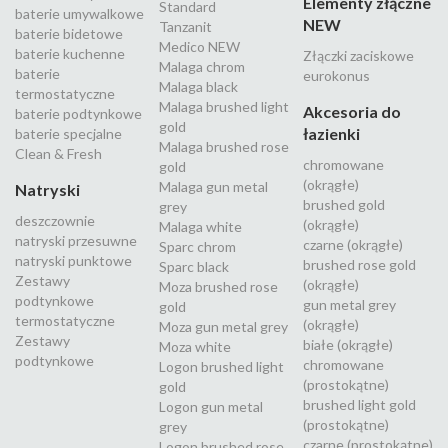
Elementy złączne
Standard
baterie umywalkowe
NEW
Tanzanit
baterie bidetowe
Medico NEW
baterie kuchenne
Złączki zaciskowe
Malaga chrom
baterie
eurokonus
Malaga black
termostatyczne
Malaga brushed light
Akcesoria do
baterie podtynkowe
gold
łazienki
baterie specjalne
Malaga brushed rose
Clean & Fresh
chromowane
gold
(okrągłe)
Malaga gun metal
Natryski
brushed gold
grey
deszczownie
(okrągłe)
Malaga white
natryski przesuwne
czarne (okrągłe)
Sparc chrom
natryski punktowe
brushed rose gold
Sparc black
Zestawy
(okrągłe)
Moza brushed rose
podtynkowe
gun metal grey
gold
termostatyczne
(okrągłe)
Moza gun metal grey
Zestawy
białe (okrągłe)
Moza white
podtynkowe
chromowane
Logon brushed light
(prostokątne)
gold
brushed light gold
Logon gun metal
(prostokątne)
grey
czarne (prostokątne)
Logon brushed rose