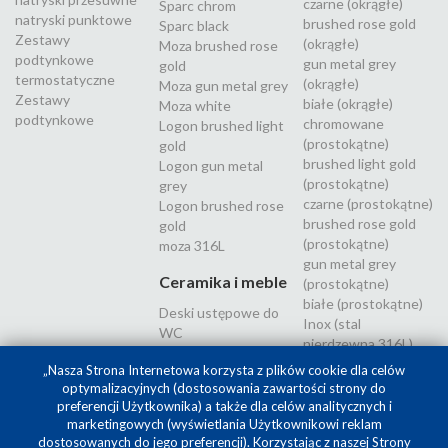
czarne (okrągłe)
Sparc chrom
natryski punktowe
brushed rose gold
Sparc black
Zestawy
(okrągłe)
Moza brushed rose
podtynkowe
gun metal grey
gold
termostatyczne
(okrągłe)
Moza gun metal grey
Zestawy
białe (okrągłe)
Moza white
podtynkowe
chromowane
Logon brushed light
(prostokątne)
gold
brushed light gold
Logon gun metal
(prostokątne)
grey
czarne (prostokątne)
Logon brushed rose
brushed rose gold
gold
(prostokątne)
moza 316L
gun metal grey
Ceramika i meble
(prostokątne)
białe (prostokątne)
Deski ustępowe do
Inox (stal
WC
nierdzewna 316L)
„Nasza Strona Internetowa korzysta z plików cookie dla celów
optymalizacyjnych (dostosowania zawartości strony do
preferencji Użytkownika) a także dla celów analitycznych i
marketingowych (wyświetlania Użytkownikowi reklam
dostosowanych do jego preferencji). Korzystając z naszej Strony