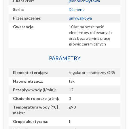
Charakter:
jednouchwytowa
Seria:
Diament
Przeznaczenie:
umywalkowa
Gwarancja:
10 lat na szczelność
elementów odlewanych
oraz bezawaryjną pracę
głowic ceramicznych
PARAMETRY
Element sterujący:
regulator ceramiczny Ø35
Napowietrzacz:
tak
Przepływ wody [l/min]:
12
Ciśnienie robocze [atm]:
3
Temperatura wody [°C]
≤90
maks.:
Grupa akustyczna:
II