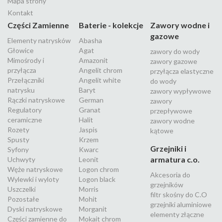
Mapa strony
Kontakt
Części Zamienne
Baterie - kolekcje
Zawory wodne i
gazowe
Elementy natrysków
Abasha
Głowice
Agat
zawory do wody
Mimośrody i
Amazonit
zawory gazowe
przyłącza
Angelit chrom
przyłącza elastyczne
Przełączniki
Angelit white
do wody
natrysku
Baryt
zawory wypływowe
Rączki natryskowe
German
zawory
Regulatory
Granat
przepływowe
ceramiczne
Halit
zawory wodne
Rozety
Jaspis
kątowe
Spusty
Krzem
Grzejniki i
Syfony
Kwarc
armatura c.o.
Uchwyty
Leonit
Węże natryskowe
Logon chrom
Akcesoria do
Wylewki i wyloty
Logon black
grzejników
Uszczelki
Morris
filtr skośny do C.O
Pozostałe
Mohit
grzejniki aluminiowe
Dyski natryskowe
Morganit
elementy złączne
Części zamienne do
Mokait chrom