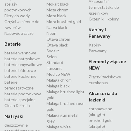
Akcesoria i
stelaży
Mokait black
termostatyka do
podtynkowych
Moza chrom
grzejników
Filtry do wody
Moza black
Grzejniki - kolory
Części zamienne do
Moza brushed gold
zaworów
Narva black
Kabiny i
Napowietrzacze
Neon
Parawany
Otava chrom
Baterie
Otava black
Kabiny
Sodalit
Parawany
baterie wannowe
Selen
baterie natryskowe
Elementy złączne
Standard
baterie umywalkowe
NEW
Tanzanit
baterie bidetowe
Medico NEW
baterie kuchenne
Złączki zaciskowe
Malaga chrom
baterie
eurokonus
Malaga black
termostatyczne
Malaga brushed light
Akcesoria do
baterie podtynkowe
gold
łazienki
baterie specjalne
Malaga brushed rose
Clean & Fresh
chromowane
gold
(okrągłe)
Malaga gun metal
Natryski
brushed gold
grey
deszczownie
(okrągłe)
Malaga white
natryski przesuwne