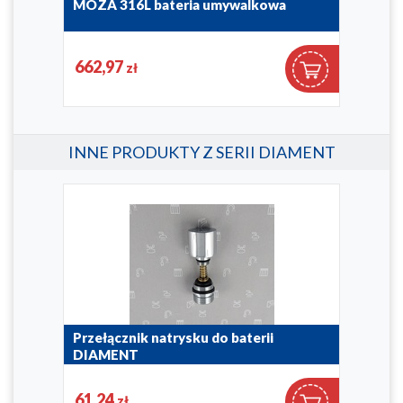
wa
MOZA 316L bateria umywalkowa
MOZ
umy
5042-813-22
5032
662,97
37
zł
INNE PRODUKTY Z SERII DIAMENT
Przełącznik natrysku do baterii
DIAMENT
823-111-00
61,24
zł