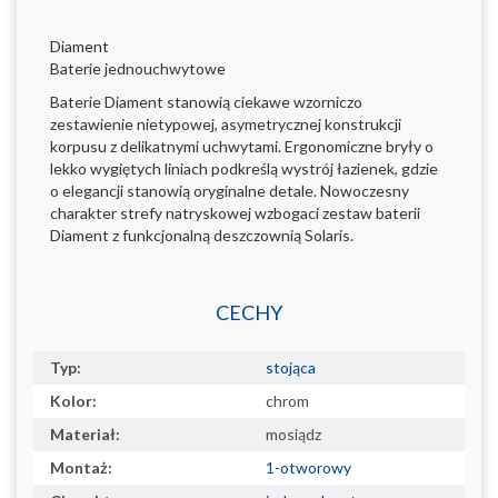
Diament
Baterie jednouchwytowe
Baterie Diament stanowią ciekawe wzorniczo
zestawienie nietypowej, asymetrycznej konstrukcji
korpusu z delikatnymi uchwytami. Ergonomiczne bryły o
lekko wygiętych liniach podkreślą wystrój łazienek, gdzie
o elegancji stanowią oryginalne detale. Nowoczesny
charakter strefy natryskowej wzbogaci zestaw baterii
Diament z funkcjonalną deszczownią Solaris.
CECHY
Typ:
stojąca
Kolor:
chrom
Materiał:
mosiądz
Montaż:
1-otworowy