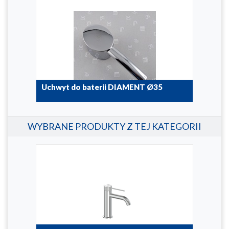
Uchwyt do baterii DIAMENT Ø35
Nap
892-780-00
834-3
WYBRANE PRODUKTY Z TEJ KATEGORII