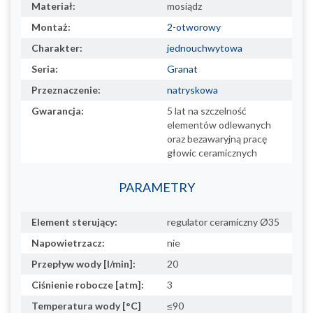
Materiał:
mosiądz
Montaż:
2-otworowy
Charakter:
jednouchwytowa
Seria:
Granat
Przeznaczenie:
natryskowa
Gwarancja:
5 lat na szczelność
elementów odlewanych
oraz bezawaryjną pracę
głowic ceramicznych
PARAMETRY
Element sterujący:
regulator ceramiczny Ø35
Napowietrzacz:
nie
Przepływ wody [l/min]:
20
Ciśnienie robocze [atm]:
3
Temperatura wody [°C]
≤90