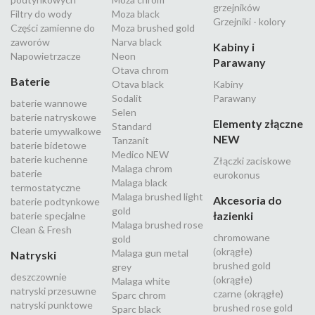
grzejników
Filtry do wody
Moza black
Grzejniki - kolory
Części zamienne do
Moza brushed gold
zaworów
Narva black
Kabiny i
Napowietrzacze
Neon
Parawany
Otava chrom
Baterie
Otava black
Kabiny
Sodalit
Parawany
baterie wannowe
Selen
baterie natryskowe
Elementy złączne
Standard
baterie umywalkowe
NEW
Tanzanit
baterie bidetowe
Medico NEW
baterie kuchenne
Złączki zaciskowe
Malaga chrom
baterie
eurokonus
Malaga black
termostatyczne
Malaga brushed light
Akcesoria do
baterie podtynkowe
gold
łazienki
baterie specjalne
Malaga brushed rose
Clean & Fresh
chromowane
gold
(okrągłe)
Malaga gun metal
Natryski
brushed gold
grey
deszczownie
(okrągłe)
Malaga white
natryski przesuwne
czarne (okrągłe)
Sparc chrom
natryski punktowe
brushed rose gold
Sparc black