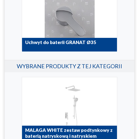
Uchwyt do baterii GRANAT Ø35
Roz
892-705-00
974-1
WYBRANE PRODUKTY Z TEJ KATEGORII
wa
MALAGA WHITE zestaw podtynkowy z
MAL
baterią natryskową i natryskiem
bat