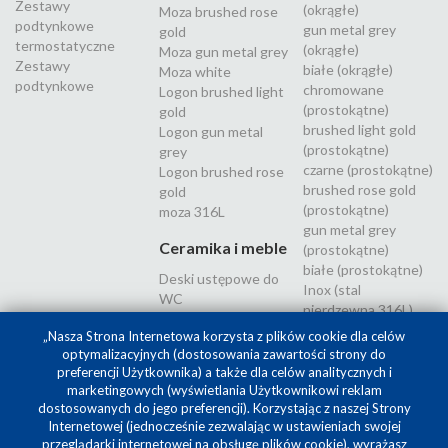
Zestawy
(okrągłe)
Moza brushed rose
podtynkowe
gun metal grey
gold
termostatyczne
(okrągłe)
Moza gun metal grey
Zestawy
białe (okrągłe)
Moza white
podtynkowe
chromowane
Logon brushed light
(prostokątne)
gold
brushed light gold
Logon gun metal
(prostokątne)
grey
czarne (prostokątne)
Logon brushed rose
brushed rose gold
gold
(prostokątne)
moza 316L
gun metal grey
Ceramika i meble
(prostokątne)
białe (prostokątne)
Deski ustępowe do
Inox (stal
WC
nierdzewna 316L)
„Nasza Strona Internetowa korzysta z plików cookie dla celów
optymalizacyjnych (dostosowania zawartości strony do
preferencji Użytkownika) a także dla celów analitycznych i
marketingowych (wyświetlania Użytkownikowi reklam
dostosowanych do jego preferencji). Korzystając z naszej Strony
Internetowej (jednocześnie zezwalając w ustawieniach swojej
przeglądarki internetowej na obsługę plików cookie), wyrażasz