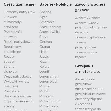
Części Zamienne
Baterie - kolekcje
Zawory wodne i
gazowe
Elementy natrysków
Abasha
Głowice
Agat
zawory do wody
Mimośrody i
Amazonit
zawory gazowe
przyłącza
Angelit chrom
przyłącza elastyczne
Przełączniki
Angelit white
do wody
natrysku
Baryt
zawory wypływowe
Rączki natryskowe
German
zawory
Regulatory
Granat
przepływowe
ceramiczne
Halit
zawory wodne
Rozety
Jaspis
kątowe
Spusty
Krzem
Grzejniki i
Syfony
Kwarc
armatura c.o.
Uchwyty
Leonit
Węże natryskowe
Logon chrom
Akcesoria do
Wylewki i wyloty
Logon black
grzejników
Uszczelki
Morris
filtr skośny do C.O
Pozostałe
Mohit
grzejniki aluminiowe
Dyski natryskowe
Morganit
elementy złączne
Części zamienne do
Mokait chrom
Akcesoria i
stelaży
Mokait black
termostatyka do
podtynkowych
Moza chrom