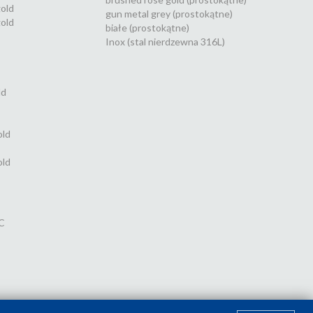
gold
gun metal grey (prostokątne)
old
białe (prostokątne)
Inox (stal nierdzewna 316L)
ld
old
old
C