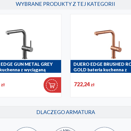
WYBRANE PRODUKTY Z TEJ KATEGORII
 EDGE GUN METAL GREY
DUERO EDGE BRUSHED R
 kuchenna z wyciąganą
GOLD bateria kuchenna z
ą
wyciąganą wylewką
4
722,24
zł
zł
61
6623-510-34
DLACZEGO ARMATURA