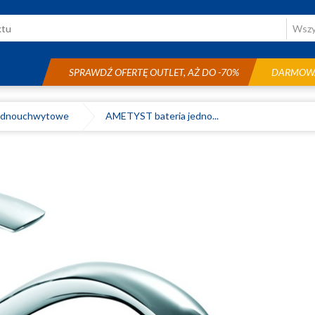
SPRAWDŹ OFERTĘ OUTLET, AŻ DO -70%
DARMOWA
ednouchwytowe
AMETYST bateria jedno...