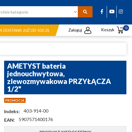
0
Koszyk
Zaloguj
 DOSTAWA JUŻ OD 500 ZŁ
AMETYST bateria
jednouchwytowa,
zlewozmywakowa PRZYŁĄCZA
1/2"
PROMOCJA
403-914-00
Indeks:
5907571400176
EAN: