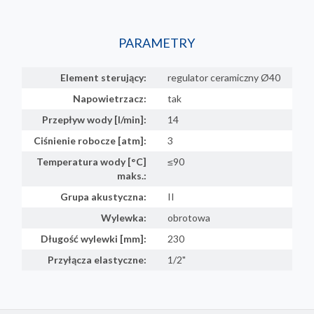
PARAMETRY
Element sterujący:
regulator ceramiczny Ø40
Napowietrzacz:
tak
Przepływ wody [l/min]:
14
Ciśnienie robocze [atm]:
3
Temperatura wody [°C]
≤90
maks.:
Grupa akustyczna:
II
Wylewka:
obrotowa
Długość wylewki [mm]:
230
Przyłącza elastyczne:
1/2"