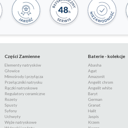
Części Zamienne
Baterie - kolekcje
Elementy natrysków
Abasha
Głowice
Agat
Mimośrody i przyłącza
Amazonit
Przełączniki natrysku
Angelit chrom
Rączki natryskowe
Angelit white
Regulatory ceramiczne
Baryt
Rozety
German
Spusty
Granat
Syfony
Halit
Uchwyty
Jaspis
Węże natryskowe
Krzem
Wylewki i wyloty
Kwarc