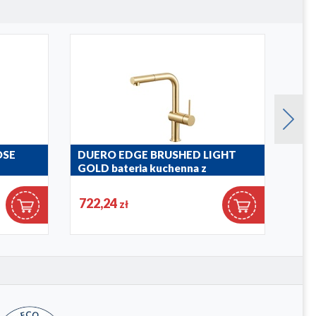
OSE
DUERO EDGE BRUSHED LIGHT
DUE
GOLD bateria kuchenna z
kuc
wyciąganą wylewką
6623-
722,24
650
zł
6623-510-39