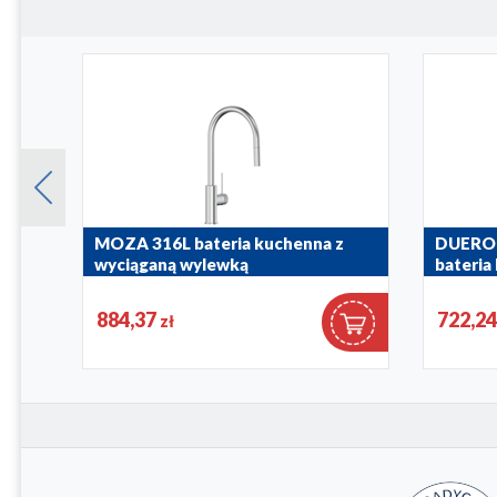
MOZA 316L bateria kuchenna z
DUERO
wyciąganą wylewką
bateria
wylewk
5043-110-22
884,37
722,2
zł
6623-510-