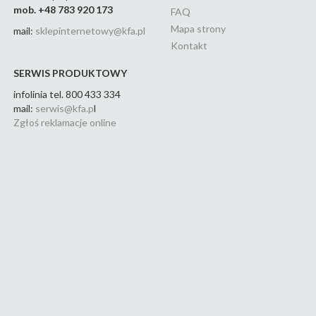
mob. +48 783 920 173
FAQ
Mapa strony
mail:
sklepinternetowy@kfa.pl
Kontakt
SERWIS PRODUKTOWY
infolinia tel. 800 433 334
mail:
serwis@kfa.p
l
Zgłoś reklamacje online