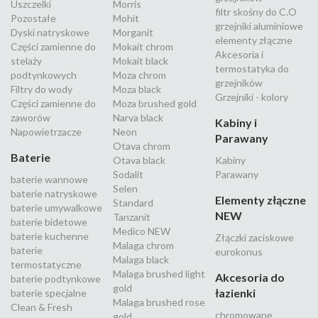
Uszczelki
Morris
filtr skośny do C.O
Pozostałe
Mohit
grzejniki aluminiowe
Dyski natryskowe
Morganit
elementy złączne
Części zamienne do
Mokait chrom
Akcesoria i
stelaży
Mokait black
termostatyka do
podtynkowych
Moza chrom
grzejników
Filtry do wody
Moza black
Grzejniki - kolory
Części zamienne do
Moza brushed gold
zaworów
Narva black
Kabiny i
Napowietrzacze
Neon
Parawany
Otava chrom
Baterie
Otava black
Kabiny
Sodalit
Parawany
baterie wannowe
Selen
baterie natryskowe
Elementy złączne
Standard
baterie umywalkowe
NEW
Tanzanit
baterie bidetowe
Medico NEW
baterie kuchenne
Złączki zaciskowe
Malaga chrom
baterie
eurokonus
Malaga black
termostatyczne
Malaga brushed light
Akcesoria do
baterie podtynkowe
gold
łazienki
baterie specjalne
Malaga brushed rose
Clean & Fresh
chromowane
gold