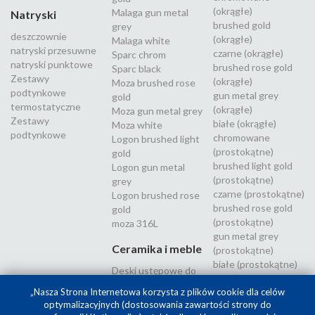
(okrągłe)
Malaga gun metal
Natryski
brushed gold
grey
deszczownie
(okrągłe)
Malaga white
natryski przesuwne
czarne (okrągłe)
Sparc chrom
natryski punktowe
brushed rose gold
Sparc black
Zestawy
(okrągłe)
Moza brushed rose
podtynkowe
gun metal grey
gold
termostatyczne
(okrągłe)
Moza gun metal grey
Zestawy
białe (okrągłe)
Moza white
podtynkowe
chromowane
Logon brushed light
(prostokątne)
gold
brushed light gold
Logon gun metal
(prostokątne)
grey
czarne (prostokątne)
Logon brushed rose
brushed rose gold
gold
(prostokątne)
moza 316L
gun metal grey
Ceramika i meble
(prostokątne)
białe (prostokątne)
Deski ustępowe do
Inox (stal
WC
nierdzewna 316L)
„Nasza Strona Internetowa korzysta z plików cookie dla celów
optymalizacyjnych (dostosowania zawartości strony do