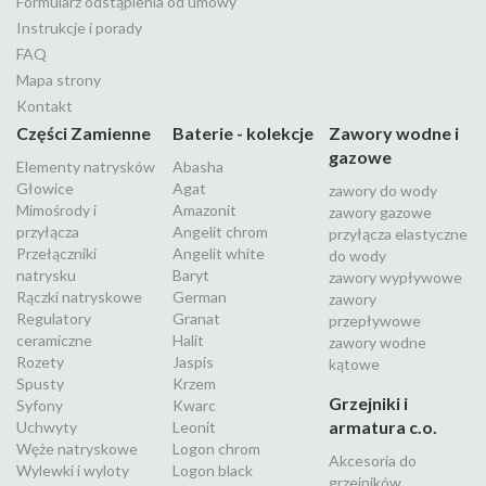
Formularz odstąpienia od umowy
Instrukcje i porady
FAQ
Mapa strony
Kontakt
Części Zamienne
Baterie - kolekcje
Zawory wodne i
gazowe
Elementy natrysków
Abasha
Głowice
Agat
zawory do wody
Mimośrody i
Amazonit
zawory gazowe
przyłącza
Angelit chrom
przyłącza elastyczne
Przełączniki
Angelit white
do wody
natrysku
Baryt
zawory wypływowe
Rączki natryskowe
German
zawory
Regulatory
Granat
przepływowe
ceramiczne
Halit
zawory wodne
Rozety
Jaspis
kątowe
Spusty
Krzem
Grzejniki i
Syfony
Kwarc
armatura c.o.
Uchwyty
Leonit
Węże natryskowe
Logon chrom
Akcesoria do
Wylewki i wyloty
Logon black
grzejników