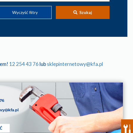
Wyczyść filtry
Szukaj
tem!
12 254 43 76
lub
sklepinternetowy@kfa.pl