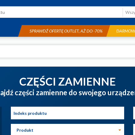
SPRAWDŹ OFERTĘ OUTLET, AŻ DO -70%
DARMOWA
CZĘŚCI ZAMIENNE
ajdź części zamienne do swojego urządze
Produkt