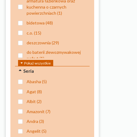
armatura łazienkowa oraz
kuchenna o czarnych
powierzchniach
(1)
bidetowa
(48)
c.o.
(15)
deszczownia
(29)
do baterii zlewozmywakowej
nefryt
(1)
Pokaż wszystkie
do czyszczenia powierzchni
Seria
szklanych, tj. szyby, kabiny,
lustra
(1)
abasha
(5)
do natrysków
(12)
agat
(8)
do natrysku kuchennego
(1)
albit
(2)
do natrysku kuchennego
amazonit
(7)
oraz baterii
andra
(3)
wielootworowych
wannowych
(1)
angelit
(5)