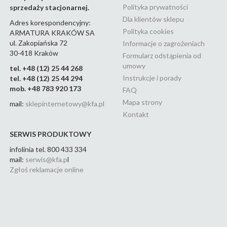
malaga black
(24)
Polityka prywatności
sprzedaży stacjonarnej.
malaga brushed gold
(24)
Dla klientów sklepu
Adres korespondencyjny:
Polityka cookies
ARMATURA KRAKÓW SA
malaga brushed rose gold
ul. Zakopiańska 72
Informacje o zagrożeniach
(22)
30-418 Kraków
Formularz odstąpienia od
malaga chrom
(23)
umowy
tel. +48 (12) 25 44 268
malaga gun metal grey
(22)
Instrukcje i porady
tel. +48 (12) 25 44 294
mob. +48 783 920 173
FAQ
malaga white
(15)
Mapa strony
mail:
sklepinternetowy@kfa.pl
medico new
(5)
Kontakt
mohit
(11)
SERWIS PRODUKTOWY
mokait
(3)
infolinia tel. 800 433 334
mail:
serwis@kfa.p
l
mokait black
(11)
Zgłoś reklamacje online
mokait chrom
(11)
morganit
(6)
morris
(13)
moza
(2)