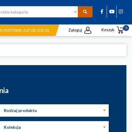
0
Koszyk
Zaloguj
 DOSTAWA JUŻ OD 500 ZŁ
nia
Rodzaj produktu
Kolekcja