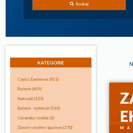
Szukaj
KATEGORIE
N
Części Zamienne
(811)
Baterie
(659)
Natryski
(133)
Baterie - kolekcje
(563)
Ceramika i meble
(2)
Zawory wodne i gazowe
(170)