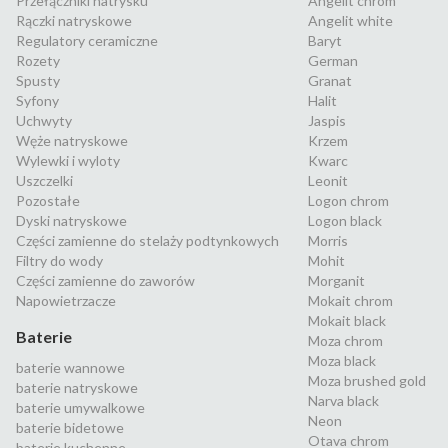
Przełączniki natrysku
Angelit chrom
Rączki natryskowe
Angelit white
Regulatory ceramiczne
Baryt
Rozety
German
Spusty
Granat
Syfony
Halit
Uchwyty
Jaspis
Węże natryskowe
Krzem
Wylewki i wyloty
Kwarc
Uszczelki
Leonit
Pozostałe
Logon chrom
Dyski natryskowe
Logon black
Części zamienne do stelaży podtynkowych
Morris
Filtry do wody
Mohit
Części zamienne do zaworów
Morganit
Napowietrzacze
Mokait chrom
Mokait black
Baterie
Moza chrom
Moza black
baterie wannowe
Moza brushed gold
baterie natryskowe
Narva black
baterie umywalkowe
Neon
baterie bidetowe
Otava chrom
baterie kuchenne