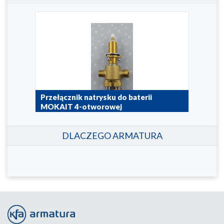
4-
Przełącznik natrysku do baterii
MOK
MOKAIT 4-otworowej
otw
822-012-98
5535
DLACZEGO ARMATURA