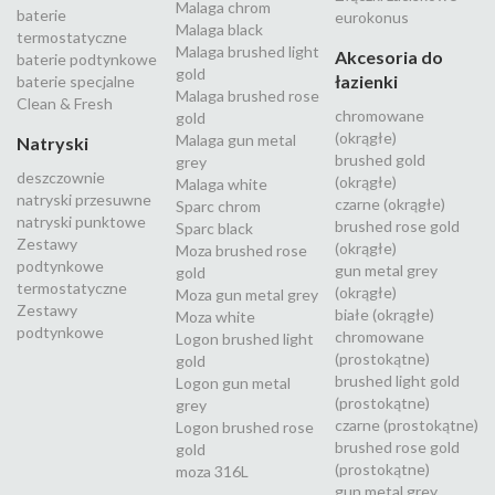
Malaga chrom
baterie
eurokonus
Malaga black
termostatyczne
Malaga brushed light
Akcesoria do
baterie podtynkowe
gold
łazienki
baterie specjalne
Malaga brushed rose
Clean & Fresh
chromowane
gold
(okrągłe)
Malaga gun metal
Natryski
brushed gold
grey
deszczownie
(okrągłe)
Malaga white
natryski przesuwne
czarne (okrągłe)
Sparc chrom
natryski punktowe
brushed rose gold
Sparc black
Zestawy
(okrągłe)
Moza brushed rose
podtynkowe
gun metal grey
gold
termostatyczne
(okrągłe)
Moza gun metal grey
Zestawy
białe (okrągłe)
Moza white
podtynkowe
chromowane
Logon brushed light
(prostokątne)
gold
brushed light gold
Logon gun metal
(prostokątne)
grey
czarne (prostokątne)
Logon brushed rose
brushed rose gold
gold
(prostokątne)
moza 316L
gun metal grey