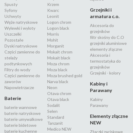
Spusty
Krzem
Grzejniki i
Syfony
Kwarc
armatura c.o.
Uchwyty
Leonit
Węże natryskowe
Logon chrom
Akcesoria do
Wylewki i wyloty
Logon black
grzejników
Uszczelki
Morris
filtr skośny do C.O
Pozostałe
Mohit
grzejniki aluminiowe
Dyski natryskowe
Morganit
elementy złączne
Części zamienne do
Mokait chrom
Akcesoria i
stelaży
Mokait black
termostatyka do
podtynkowych
Moza chrom
grzejników
Filtry do wody
Moza black
Grzejniki - kolory
Części zamienne do
Moza brushed gold
zaworów
Narva black
Kabiny i
Napowietrzacze
Neon
Parawany
Otava chrom
Baterie
Otava black
Kabiny
Sodalit
Parawany
baterie wannowe
Selen
baterie natryskowe
Elementy złączne
Standard
baterie umywalkowe
NEW
Tanzanit
baterie bidetowe
Medico NEW
baterie kuchenne
Złączki zaciskowe