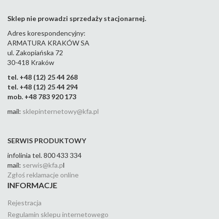
Sklep nie prowadzi sprzedaży stacjonarnej.
Adres korespondencyjny:
ARMATURA KRAKÓW SA
ul. Zakopiańska 72
30-418 Kraków
tel. +48 (12) 25 44 268
tel. +48 (12) 25 44 294
mob. +48 783 920 173
mail:
sklepinternetowy@kfa.pl
SERWIS PRODUKTOWY
infolinia tel. 800 433 334
mail:
serwis@kfa.p
l
Zgłoś reklamacje online
INFORMACJE
Rejestracja
Regulamin sklepu internetowego