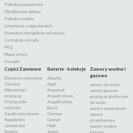
Polityka prywatności
Dla klientów sklepu
Polityka cookies
Informacje o zagrożeniach
Formularz odstąpienia od umowy
Instrukcje i porady
FAQ
Mapa strony
Kontakt
Części Zamienne
Baterie - kolekcje
Zawory wodne i
gazowe
Elementy natrysków
Abasha
Głowice
Agat
zawory do wody
Mimośrody i
Amazonit
zawory gazowe
przyłącza
Angelit chrom
przyłącza elastyczne
Przełączniki
Angelit white
do wody
natrysku
Baryt
zawory wypływowe
Rączki natryskowe
German
zawory
Regulatory
Granat
przepływowe
ceramiczne
Halit
zawory wodne
Rozety
Jaspis
kątowe