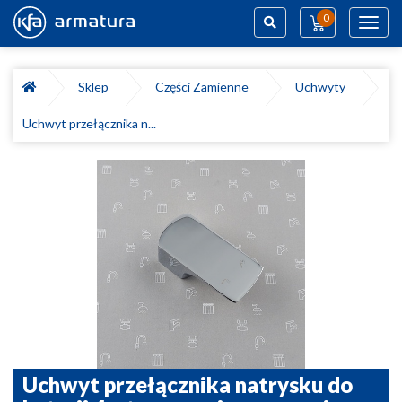
0
Toggl
navig
Szukaj
Sklep
Części Zamienne
Uchwyty
Uchwyt przełącznika n...
Uchwyt przełącznika natrysku do