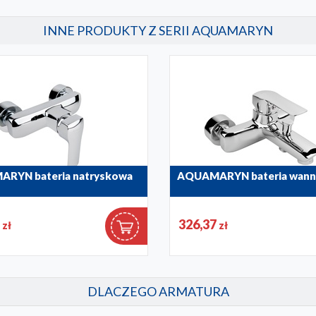
INNE PRODUKTY Z SERII AQUAMARYN
RYN bateria natryskowa
AQUAMARYN bateria wan
00
4614-010-00
5
326,37
zł
zł
DLACZEGO ARMATURA