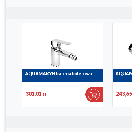
4614-010-00
AQUAMARYN bateria bidetowa
AQUAMA
4617-015-00
4616-010-
301,01
243,6
zł