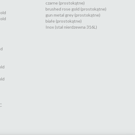
czarne (prostokątne)
brushed rose gold (prostokątne)
gold
gun metal grey (prostokątne)
old
białe (prostokątne)
Inox (stal nierdzewna 316L)
ld
old
old
C