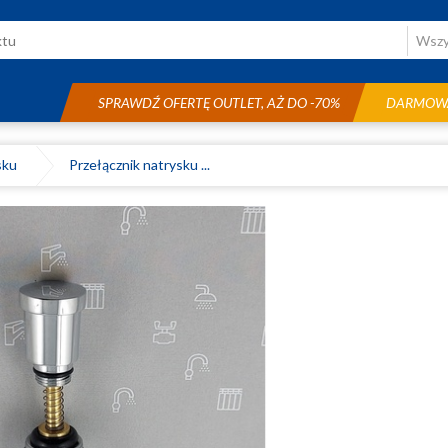
SPRAWDŹ OFERTĘ OUTLET, AŻ DO -70%
DARMOWA
ysku
Przełącznik natrysku ...