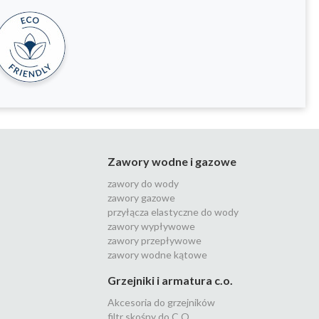
Zawory wodne i gazowe
zawory do wody
zawory gazowe
przyłącza elastyczne do wody
zawory wypływowe
zawory przepływowe
zawory wodne kątowe
Grzejniki i armatura c.o.
Akcesoria do grzejników
filtr skośny do C.O