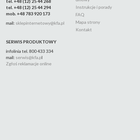
tel. +48 (12) 25 44 268
Instrukcje i porady
tel. +48 (12) 25 44 294
mob. +48 783 920 173
FAQ
Mapa strony
mail:
sklepinternetowy@kfa.pl
Kontakt
SERWIS PRODUKTOWY
infolinia tel. 800 433 334
mail:
serwis@kfa.p
l
Zgłoś reklamacje online