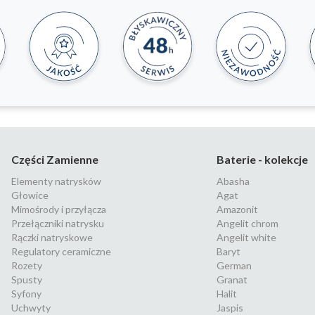
Części Zamienne
Baterie - kolekcje
Elementy natrysków
Abasha
Głowice
Agat
Mimośrody i przyłącza
Amazonit
Przełączniki natrysku
Angelit chrom
Rączki natryskowe
Angelit white
Regulatory ceramiczne
Baryt
Rozety
German
Spusty
Granat
Syfony
Halit
Uchwyty
Jaspis