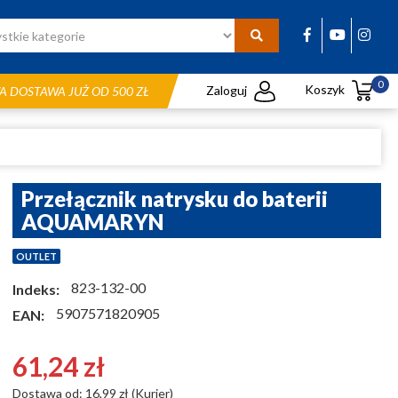
0
Koszyk
Zaloguj
 DOSTAWA JUŻ OD 500 ZŁ
Przełącznik natrysku do baterii
AQUAMARYN
OUTLET
823-132-00
Indeks:
5907571820905
EAN:
61,24 zł
Dostawa od: 16,99 zł (Kurier)