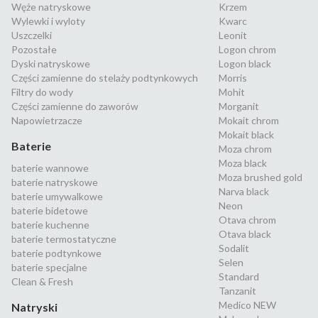
Węże natryskowe
Krzem
Wylewki i wyloty
Kwarc
Uszczelki
Leonit
Pozostałe
Logon chrom
Dyski natryskowe
Logon black
Części zamienne do stelaży podtynkowych
Morris
Filtry do wody
Mohit
Części zamienne do zaworów
Morganit
Napowietrzacze
Mokait chrom
Mokait black
Baterie
Moza chrom
Moza black
baterie wannowe
Moza brushed gold
baterie natryskowe
Narva black
baterie umywalkowe
Neon
baterie bidetowe
Otava chrom
baterie kuchenne
Otava black
baterie termostatyczne
Sodalit
baterie podtynkowe
Selen
baterie specjalne
Standard
Clean & Fresh
Tanzanit
Medico NEW
Natryski