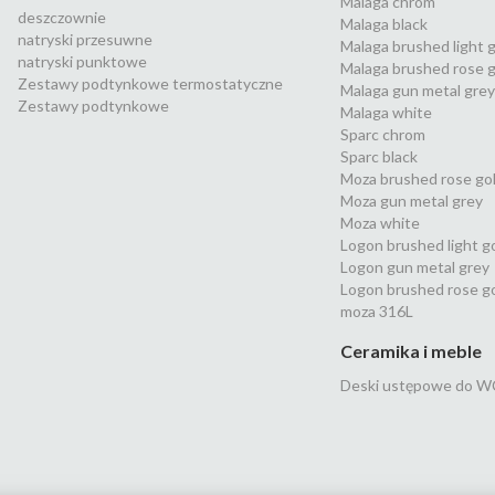
Malaga chrom
deszczownie
Malaga black
natryski przesuwne
Malaga brushed light 
natryski punktowe
Malaga brushed rose g
Zestawy podtynkowe termostatyczne
Malaga gun metal grey
Zestawy podtynkowe
Malaga white
Sparc chrom
Sparc black
Moza brushed rose go
Moza gun metal grey
Moza white
Logon brushed light g
Logon gun metal grey
Logon brushed rose g
moza 316L
Ceramika i meble
Deski ustępowe do W