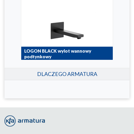
LOGON BLACK wylot wannowy
LOG
podtynkowy
pod
836-005-81
5139
DLACZEGO ARMATURA