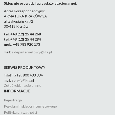
Sklep nie prowadzi sprzedaży stacjonarnej.
Adres korespondencyjny:
ARMATURA KRAKÓW SA
ul. Zakopiańska 72
30-418 Kraków
tel. +48 (12) 25 44 268
tel. +48 (12) 25 44 294
mob. +48 783 920 173
mail:
sklepinternetowy@kfa.pl
SERWIS PRODUKTOWY
infolinia tel. 800 433 334
mail:
serwis@kfa.p
l
Zgłoś reklamacje online
INFORMACJE
Rejestracja
Regulamin sklepu internetowego
Polityka prywatności