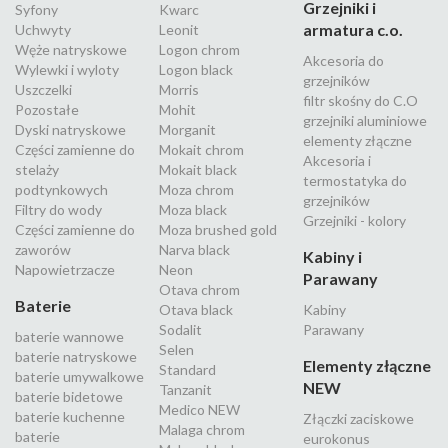
Grzejniki i
Syfony
Kwarc
armatura c.o.
Uchwyty
Leonit
Węże natryskowe
Logon chrom
Akcesoria do
Wylewki i wyloty
Logon black
grzejników
Uszczelki
Morris
filtr skośny do C.O
Pozostałe
Mohit
grzejniki aluminiowe
Dyski natryskowe
Morganit
elementy złączne
Części zamienne do
Mokait chrom
Akcesoria i
stelaży
Mokait black
termostatyka do
podtynkowych
Moza chrom
grzejników
Filtry do wody
Moza black
Grzejniki - kolory
Części zamienne do
Moza brushed gold
zaworów
Narva black
Kabiny i
Napowietrzacze
Neon
Parawany
Otava chrom
Baterie
Otava black
Kabiny
Sodalit
Parawany
baterie wannowe
Selen
baterie natryskowe
Elementy złączne
Standard
baterie umywalkowe
NEW
Tanzanit
baterie bidetowe
Medico NEW
baterie kuchenne
Złączki zaciskowe
Malaga chrom
baterie
eurokonus