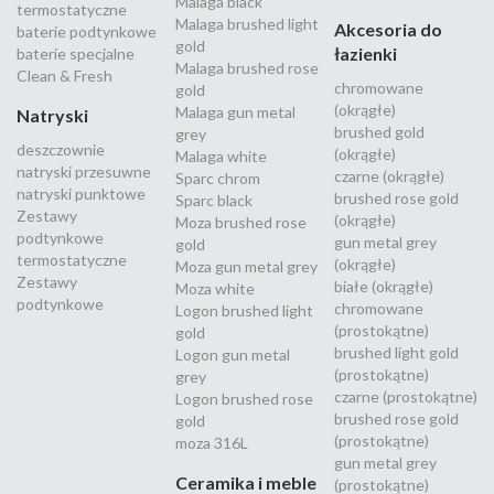
Malaga black
termostatyczne
Malaga brushed light
Akcesoria do
baterie podtynkowe
gold
łazienki
baterie specjalne
Malaga brushed rose
Clean & Fresh
chromowane
gold
(okrągłe)
Malaga gun metal
Natryski
brushed gold
grey
deszczownie
(okrągłe)
Malaga white
natryski przesuwne
czarne (okrągłe)
Sparc chrom
natryski punktowe
brushed rose gold
Sparc black
Zestawy
(okrągłe)
Moza brushed rose
podtynkowe
gun metal grey
gold
termostatyczne
(okrągłe)
Moza gun metal grey
Zestawy
białe (okrągłe)
Moza white
podtynkowe
chromowane
Logon brushed light
(prostokątne)
gold
brushed light gold
Logon gun metal
(prostokątne)
grey
czarne (prostokątne)
Logon brushed rose
brushed rose gold
gold
(prostokątne)
moza 316L
gun metal grey
Ceramika i meble
(prostokątne)