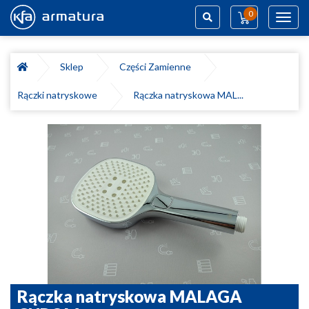
0
Toggl
navig
Szukaj
Sklep
Części Zamienne
Rączki natryskowe
Rączka natryskowa MAL...
Rączka natryskowa MALAGA