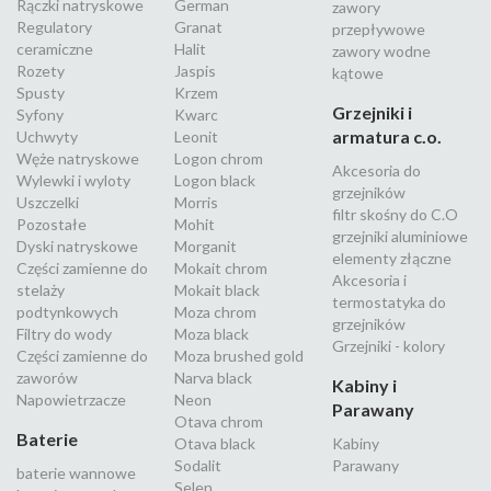
Rączki natryskowe
German
zawory
Regulatory
Granat
przepływowe
ceramiczne
Halit
zawory wodne
Rozety
Jaspis
kątowe
Spusty
Krzem
Grzejniki i
Syfony
Kwarc
armatura c.o.
Uchwyty
Leonit
Węże natryskowe
Logon chrom
Akcesoria do
Wylewki i wyloty
Logon black
grzejników
Uszczelki
Morris
filtr skośny do C.O
Pozostałe
Mohit
grzejniki aluminiowe
Dyski natryskowe
Morganit
elementy złączne
Części zamienne do
Mokait chrom
Akcesoria i
stelaży
Mokait black
termostatyka do
podtynkowych
Moza chrom
grzejników
Filtry do wody
Moza black
Grzejniki - kolory
Części zamienne do
Moza brushed gold
zaworów
Narva black
Kabiny i
Napowietrzacze
Neon
Parawany
Otava chrom
Baterie
Otava black
Kabiny
Sodalit
Parawany
baterie wannowe
Selen