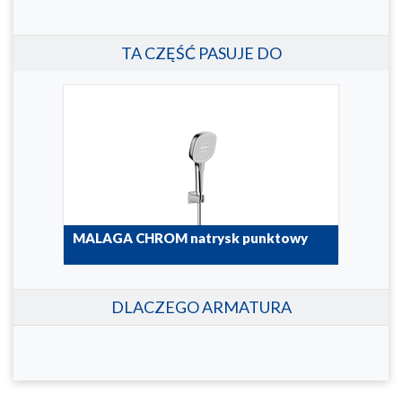
TA CZĘŚĆ PASUJE DO
3-
MALAGA CHROM natrysk punktowy
MAL
841-255-00
841-3
DLACZEGO ARMATURA