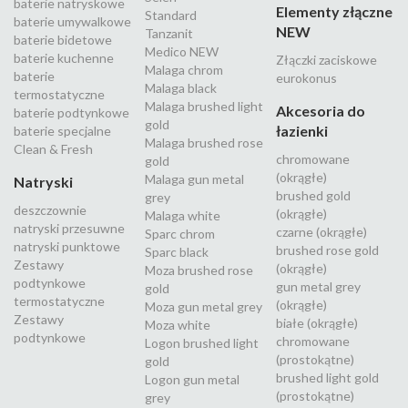
baterie natryskowe
Elementy złączne
Standard
baterie umywalkowe
NEW
Tanzanit
baterie bidetowe
Medico NEW
baterie kuchenne
Złączki zaciskowe
Malaga chrom
baterie
eurokonus
Malaga black
termostatyczne
Malaga brushed light
Akcesoria do
baterie podtynkowe
gold
łazienki
baterie specjalne
Malaga brushed rose
Clean & Fresh
chromowane
gold
(okrągłe)
Malaga gun metal
Natryski
brushed gold
grey
deszczownie
(okrągłe)
Malaga white
natryski przesuwne
czarne (okrągłe)
Sparc chrom
natryski punktowe
brushed rose gold
Sparc black
Zestawy
(okrągłe)
Moza brushed rose
podtynkowe
gun metal grey
gold
termostatyczne
(okrągłe)
Moza gun metal grey
Zestawy
białe (okrągłe)
Moza white
podtynkowe
chromowane
Logon brushed light
(prostokątne)
gold
brushed light gold
Logon gun metal
(prostokątne)
grey