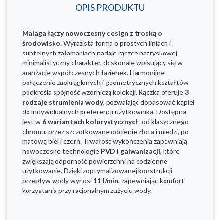
OPIS PRODUKTU
Malaga łączy nowoczesny design z troską o
środowisko.
Wyrazista forma o prostych liniach i
subtelnych załamaniach nadaje rączce natryskowej
minimalistyczny charakter, doskonale wpisujący się w
aranżacje współczesnych łazienek. Harmonijne
połączenie zaokrąglonych i geometrycznych kształtów
podkreśla spójność wzorniczą kolekcji. Rączka oferuje
3
rodzaje strumienia wody
, pozwalając dopasować kąpiel
do indywidualnych preferencji użytkownika. Dostępna
jest w
6 wariantach kolorystycznych
od klasycznego
chromu, przez szczotkowane odcienie złota i miedzi, po
matową biel i czerń. Trwałość wykończenia zapewniają
nowoczesne technologie
PVD i galwanizacji
, które
zwiększają odporność powierzchni na codzienne
użytkowanie. Dzięki zoptymalizowanej konstrukcji
przepływ wody wynosi
11 l/min
, zapewniając komfort
korzystania przy racjonalnym zużyciu wody.