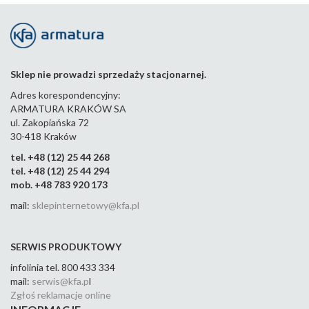
Sklep nie prowadzi sprzedaży stacjonarnej.
Adres korespondencyjny:
ARMATURA KRAKÓW SA
ul. Zakopiańska 72
30-418 Kraków
tel. +48 (12) 25 44 268
tel. +48 (12) 25 44 294
mob. +48 783 920 173
mail:
sklepinternetowy@kfa.pl
SERWIS PRODUKTOWY
infolinia tel. 800 433 334
mail:
serwis@kfa.p
l
Zgłoś reklamacje online