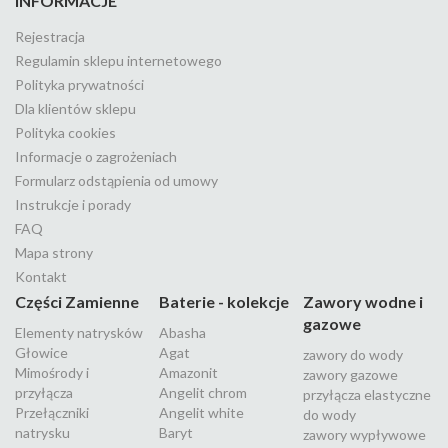
INFORMACJE
Rejestracja
Regulamin sklepu internetowego
Polityka prywatności
Dla klientów sklepu
Polityka cookies
Informacje o zagrożeniach
Formularz odstąpienia od umowy
Instrukcje i porady
FAQ
Mapa strony
Kontakt
Części Zamienne
Baterie - kolekcje
Zawory wodne i
gazowe
Elementy natrysków
Abasha
Głowice
Agat
zawory do wody
Mimośrody i
Amazonit
zawory gazowe
przyłącza
Angelit chrom
przyłącza elastyczne
Przełączniki
Angelit white
do wody
natrysku
Baryt
zawory wypływowe