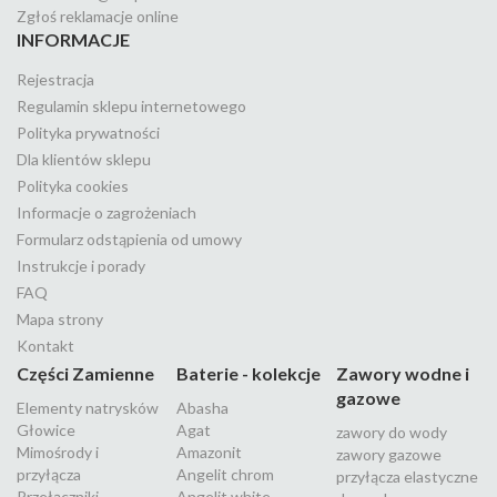
Zgłoś reklamacje online
INFORMACJE
Rejestracja
Regulamin sklepu internetowego
Polityka prywatności
Dla klientów sklepu
Polityka cookies
Informacje o zagrożeniach
Formularz odstąpienia od umowy
Instrukcje i porady
FAQ
Mapa strony
Kontakt
Części Zamienne
Baterie - kolekcje
Zawory wodne i
gazowe
Elementy natrysków
Abasha
Głowice
Agat
zawory do wody
Mimośrody i
Amazonit
zawory gazowe
przyłącza
Angelit chrom
przyłącza elastyczne
Przełączniki
Angelit white