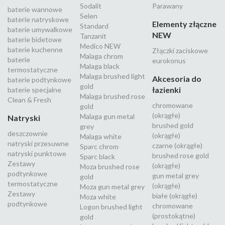
Sodalit
Parawany
baterie wannowe
Selen
baterie natryskowe
Elementy złączne
Standard
baterie umywalkowe
NEW
Tanzanit
baterie bidetowe
Medico NEW
baterie kuchenne
Złączki zaciskowe
Malaga chrom
baterie
eurokonus
Malaga black
termostatyczne
Malaga brushed light
Akcesoria do
baterie podtynkowe
gold
łazienki
baterie specjalne
Malaga brushed rose
Clean & Fresh
chromowane
gold
(okrągłe)
Malaga gun metal
Natryski
brushed gold
grey
deszczownie
(okrągłe)
Malaga white
natryski przesuwne
czarne (okrągłe)
Sparc chrom
natryski punktowe
brushed rose gold
Sparc black
Zestawy
(okrągłe)
Moza brushed rose
podtynkowe
gun metal grey
gold
termostatyczne
(okrągłe)
Moza gun metal grey
Zestawy
białe (okrągłe)
Moza white
podtynkowe
chromowane
Logon brushed light
(prostokątne)
gold