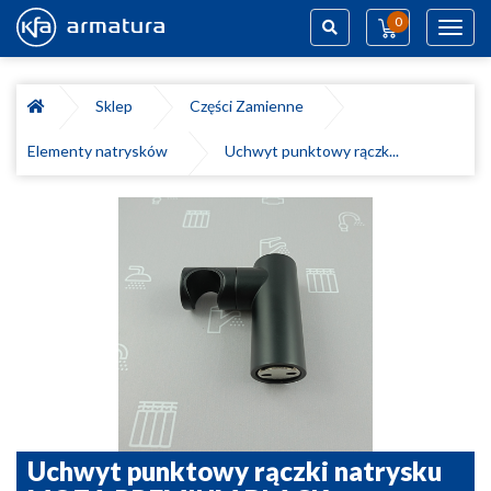
0
Toggl
navig
Szukaj
Sklep
Części Zamienne
Elementy natrysków
Uchwyt punktowy rączk...
Uchwyt punktowy rączki natrysku