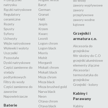
do wody
natrysku
Baryt
zawory wypływowe
Rączki natryskowe
German
zawory
Regulatory
Granat
przepływowe
ceramiczne
Halit
zawory wodne
Rozety
Jaspis
kątowe
Spusty
Krzem
Grzejniki i
Syfony
Kwarc
armatura c.o.
Uchwyty
Leonit
Węże natryskowe
Logon chrom
Akcesoria do
Wylewki i wyloty
Logon black
grzejników
Uszczelki
Morris
filtr skośny do C.O
Pozostałe
Mohit
grzejniki aluminiowe
Dyski natryskowe
Morganit
elementy złączne
Części zamienne do
Mokait chrom
Akcesoria i
stelaży
Mokait black
termostatyka do
podtynkowych
Moza chrom
grzejników
Filtry do wody
Moza black
Grzejniki - kolory
Części zamienne do
Moza brushed gold
zaworów
Narva black
Kabiny i
Napowietrzacze
Neon
Parawany
Otava chrom
Baterie
Otava black
Kabiny