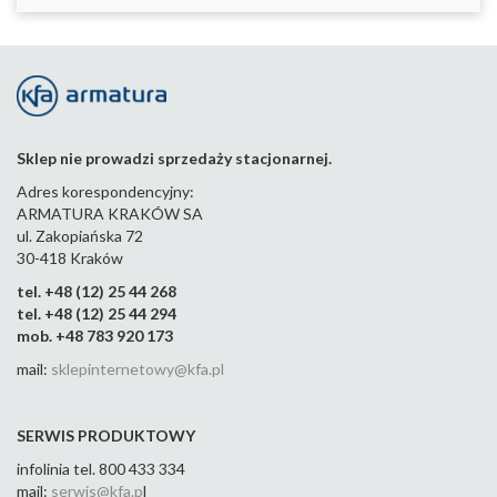
Sklep nie prowadzi sprzedaży stacjonarnej.
Adres korespondencyjny:
ARMATURA KRAKÓW SA
ul. Zakopiańska 72
30-418 Kraków
tel. +48 (12) 25 44 268
tel. +48 (12) 25 44 294
mob. +48 783 920 173
mail:
sklepinternetowy@kfa.pl
SERWIS PRODUKTOWY
infolinia tel. 800 433 334
mail:
serwis@kfa.p
l