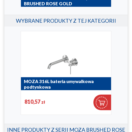
BRUSHED ROSE GOLD
660-310-34
WYBRANE PRODUKTY Z TEJ KATEGORII
MOZA 316L bateria umywalkowa
MOZ
podtynkowa
bat
5049-810-22
5032
810,57
56
zł
INNE PRODUKTY Z SERII MOZA BRUSHED ROSE