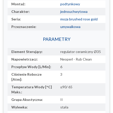
Montaż:
podtynkowy
Charakter:
jednouchwytowa
Seria:
moza brushed rose gold
Przeznaczenie:
umywalkowa
PARAMETRY
Element Sterujący:
regulator ceramiczny Ø35
Napowietrzacz:
Neoperl - Rub Clean
Przepływ Wody [L/Min]:
6
Ciśnienie Robocze
3
[Atm]:
Temperatura Wody [°C]
≤90/ 65
Maks.:
Grupa Akustyczna:
II
Wylewka:
stała