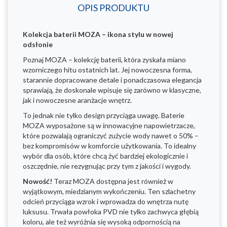
OPIS PRODUKTU
Kolekcja baterii MOZA – ikona stylu w nowej
odsłonie
Poznaj MOZA – kolekcję baterii, która zyskała miano
wzorniczego hitu ostatnich lat. Jej nowoczesna forma,
starannie dopracowane detale i ponadczasowa elegancja
sprawiają, że doskonale wpisuje się zarówno w klasyczne,
jak i nowoczesne aranżacje wnętrz.
To jednak nie tylko design przyciąga uwagę. Baterie
MOZA wyposażone są w innowacyjne napowietrzacze,
które pozwalają ograniczyć zużycie wody nawet o 50% –
bez kompromisów w komforcie użytkowania. To idealny
wybór dla osób, które chcą żyć bardziej ekologicznie i
oszczędnie, nie rezygnując przy tym z jakości i wygody.
Nowość!
Teraz MOZA dostępna jest również w
wyjątkowym, miedzianym wykończeniu. Ten szlachetny
odcień przyciąga wzrok i wprowadza do wnętrza nutę
luksusu. Trwała powłoka PVD nie tylko zachwyca głębią
koloru, ale też wyróżnia się wysoką odpornością na