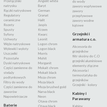
Przełączniki
Angelit white
do wody
natrysku
Baryt
zawory wypływowe
Rączki natryskowe
German
zawory
Regulatory
Granat
przepływowe
ceramiczne
Halit
zawory wodne
Rozety
Jaspis
kątowe
Spusty
Krzem
Grzejniki i
Syfony
Kwarc
armatura c.o.
Uchwyty
Leonit
Węże natryskowe
Logon chrom
Akcesoria do
Wylewki i wyloty
Logon black
grzejników
Uszczelki
Morris
filtr skośny do C.O
Pozostałe
Mohit
grzejniki aluminiowe
Dyski natryskowe
Morganit
elementy złączne
Części zamienne do
Mokait chrom
Akcesoria i
stelaży
Mokait black
termostatyka do
podtynkowych
Moza chrom
grzejników
Filtry do wody
Moza black
Grzejniki - kolory
Części zamienne do
Moza brushed gold
zaworów
Narva black
Kabiny i
Napowietrzacze
Neon
Parawany
Otava chrom
Baterie
Otava black
Kabiny