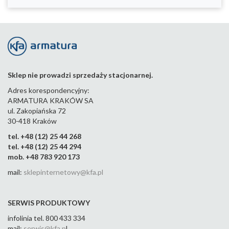
Sklep nie prowadzi sprzedaży stacjonarnej.
Adres korespondencyjny:
ARMATURA KRAKÓW SA
ul. Zakopiańska 72
30-418 Kraków
tel. +48 (12) 25 44 268
tel. +48 (12) 25 44 294
mob. +48 783 920 173
mail:
sklepinternetowy@kfa.pl
SERWIS PRODUKTOWY
infolinia tel. 800 433 334
mail:
serwis@kfa.p
l