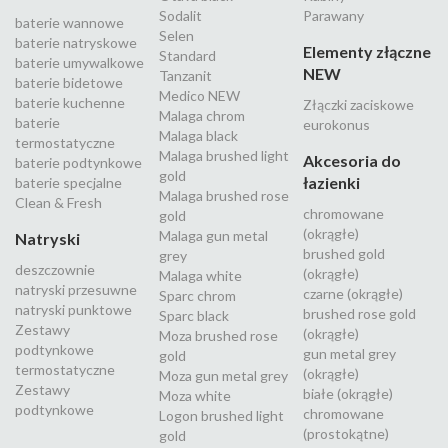
Sodalit
Parawany
baterie wannowe
Selen
baterie natryskowe
Elementy złączne
Standard
baterie umywalkowe
NEW
Tanzanit
baterie bidetowe
Medico NEW
baterie kuchenne
Złączki zaciskowe
Malaga chrom
baterie
eurokonus
Malaga black
termostatyczne
Malaga brushed light
Akcesoria do
baterie podtynkowe
gold
łazienki
baterie specjalne
Malaga brushed rose
Clean & Fresh
chromowane
gold
(okrągłe)
Malaga gun metal
Natryski
brushed gold
grey
deszczownie
(okrągłe)
Malaga white
natryski przesuwne
czarne (okrągłe)
Sparc chrom
natryski punktowe
brushed rose gold
Sparc black
Zestawy
(okrągłe)
Moza brushed rose
podtynkowe
gun metal grey
gold
termostatyczne
(okrągłe)
Moza gun metal grey
Zestawy
białe (okrągłe)
Moza white
podtynkowe
chromowane
Logon brushed light
(prostokątne)
gold