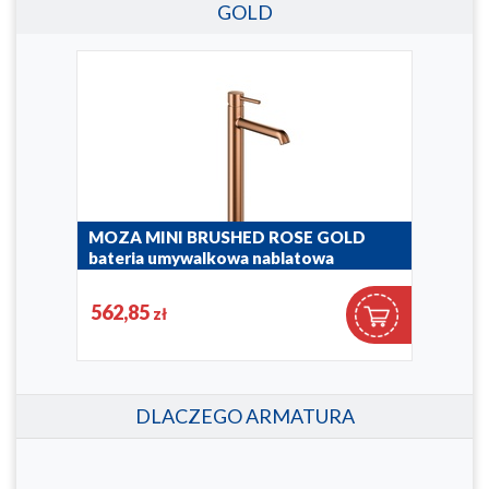
GOLD
ia
MOZA MINI BRUSHED ROSE GOLD
MOZ
bateria umywalkowa nablatowa
bat
5032-632-34
5032
562,85
37
zł
DLACZEGO ARMATURA