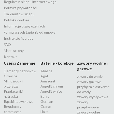
Regulamin sklepu internetowego
Polityka prywatności
Dla klientów sklepu
Polityka cookies
Informacje o zagrożeniach
Formularz odstąpienia od umowy
Instrukcje i porady
FAQ
Mapa strony
Kontakt
Części Zamienne
Baterie - kolekcje
Zawory wodne i
gazowe
Elementy natrysków
Abasha
Głowice
Agat
zawory do wody
Mimośrody i
Amazonit
zawory gazowe
przyłącza
Angelit chrom
przyłącza elastyczne
Przełączniki
Angelit white
do wody
natrysku
Baryt
zawory wypływowe
Rączki natryskowe
German
zawory
Regulatory
Granat
przepływowe
ceramiczne
Halit
zawory wodne