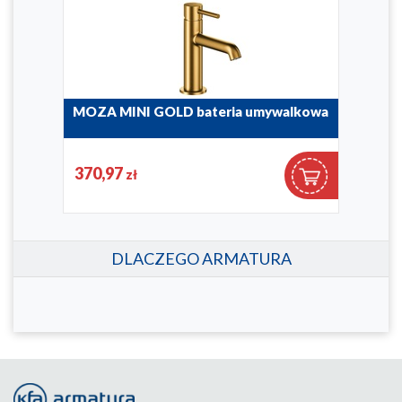
MOZA MINI GOLD bateria umywalkowa
MOZ
pry
otw
5032-835-31
370,97
2 5
zł
5039
DLACZEGO ARMATURA