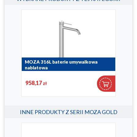
MOZA 316L baterie umywalkowa
MOZ
nablatowa
umy
5042-613-22
5032
958,17
56
zł
INNE PRODUKTY Z SERII MOZA GOLD