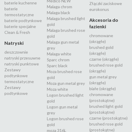
Medico NEW
baterie kuchenne
Złączki zaciskowe
Malaga chrom
baterie
eurokonus
Malaga black
termostatyczne
Malaga brushed light
Akcesoria do
baterie podtynkowe
gold
łazienki
baterie specjalne
Malaga brushed rose
Clean & Fresh
chromowane
gold
(okrągłe)
Malaga gun metal
Natryski
brushed gold
grey
deszczownie
(okrągłe)
Malaga white
natryski przesuwne
czarne (okrągłe)
Sparc chrom
natryski punktowe
brushed rose gold
Sparc black
Zestawy
(okrągłe)
Moza brushed rose
podtynkowe
gun metal grey
gold
termostatyczne
(okrągłe)
Moza gun metal grey
Zestawy
białe (okrągłe)
Moza white
podtynkowe
chromowane
Logon brushed light
(prostokątne)
gold
brushed light gold
Logon gun metal
(prostokątne)
grey
czarne (prostokątne)
Logon brushed rose
brushed rose gold
gold
(prostokątne)
moza 316L