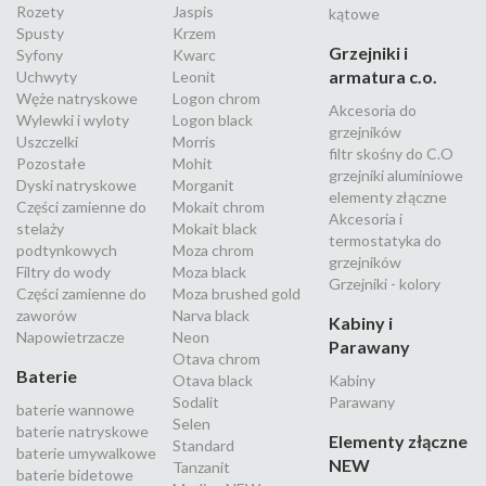
Rozety
Jaspis
kątowe
Spusty
Krzem
Grzejniki i
Syfony
Kwarc
armatura c.o.
Uchwyty
Leonit
Węże natryskowe
Logon chrom
Akcesoria do
Wylewki i wyloty
Logon black
grzejników
Uszczelki
Morris
filtr skośny do C.O
Pozostałe
Mohit
grzejniki aluminiowe
Dyski natryskowe
Morganit
elementy złączne
Części zamienne do
Mokait chrom
Akcesoria i
stelaży
Mokait black
termostatyka do
podtynkowych
Moza chrom
grzejników
Filtry do wody
Moza black
Grzejniki - kolory
Części zamienne do
Moza brushed gold
zaworów
Narva black
Kabiny i
Napowietrzacze
Neon
Parawany
Otava chrom
Baterie
Otava black
Kabiny
Sodalit
Parawany
baterie wannowe
Selen
baterie natryskowe
Elementy złączne
Standard
baterie umywalkowe
NEW
Tanzanit
baterie bidetowe