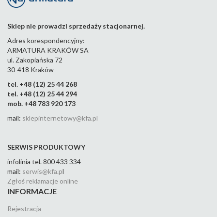
Sklep nie prowadzi sprzedaży stacjonarnej.
Adres korespondencyjny:
ARMATURA KRAKÓW SA
ul. Zakopiańska 72
30-418 Kraków
tel. +48 (12) 25 44 268
tel. +48 (12) 25 44 294
mob. +48 783 920 173
mail:
sklepinternetowy@kfa.pl
SERWIS PRODUKTOWY
infolinia tel. 800 433 334
mail:
serwis@kfa.p
l
Zgłoś reklamacje online
INFORMACJE
Rejestracja