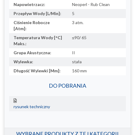
Napowietrzacz:
Neoperl - Rub Clean
Przepływ Wody [L/Min]:
5
Ciśnienie Robocze
3 atm.
[Atm]:
Temperatura Wody [°C]
≤90/ 65
Maks.:
Grupa Akustyczna:
II
Wylewka:
stała
Długość Wylewki [Mm]:
160 mm
DO POBRANIA
rysunek techniczny
WYBRANE PRODUKTY Z TEJ KATEGORII