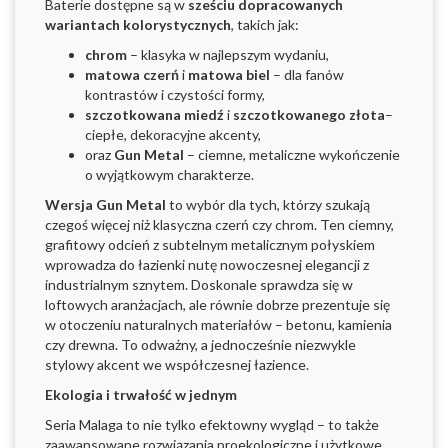
Baterie dostępne są w
sześciu dopracowanych
wariantach kolorystycznych
, takich jak:
chrom
– klasyka w najlepszym wydaniu,
matowa czerń
i
matowa biel
– dla fanów
kontrastów i czystości formy,
szczotkowana miedź
i
szczotkowanego złota
–
ciepłe, dekoracyjne akcenty,
oraz
Gun Metal
– ciemne, metaliczne wykończenie
o wyjątkowym charakterze.
Wersja Gun Metal
to wybór dla tych, którzy szukają
czegoś więcej niż klasyczna czerń czy chrom. Ten ciemny,
grafitowy odcień z subtelnym metalicznym połyskiem
wprowadza do łazienki nutę nowoczesnej elegancji z
industrialnym sznytem. Doskonale sprawdza się w
loftowych aranżacjach, ale równie dobrze prezentuje się
w otoczeniu naturalnych materiałów – betonu, kamienia
czy drewna. To odważny, a jednocześnie niezwykle
stylowy akcent we współczesnej łazience.
Ekologia i trwałość w jednym
Seria Malaga to nie tylko efektowny wygląd – to także
zaawansowane rozwiązania proekologiczne i użytkowe.