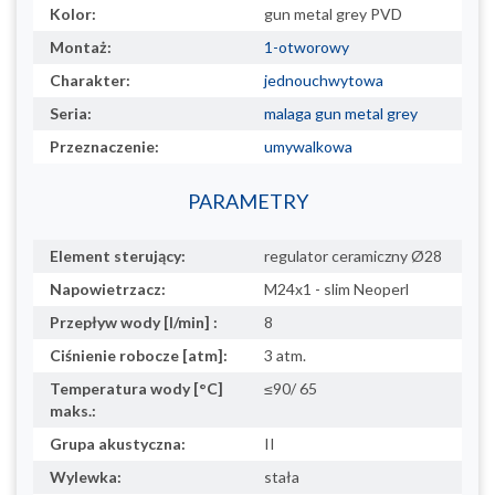
Kolor:
gun metal grey PVD
Montaż:
1-otworowy
Charakter:
jednouchwytowa
Seria:
malaga gun metal grey
Przeznaczenie:
umywalkowa
PARAMETRY
Element sterujący:
regulator ceramiczny Ø28
Napowietrzacz:
M24x1 - slim Neoperl
Przepływ wody [l/min] :
8
Ciśnienie robocze [atm]:
3 atm.
Temperatura wody [°C]
≤90/ 65
maks.:
Grupa akustyczna:
II
Wylewka:
stała