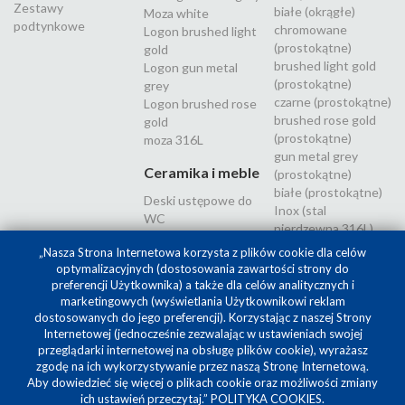
Zestawy
białe (okrągłe)
Moza white
podtynkowe
chromowane
Logon brushed light
(prostokątne)
gold
brushed light gold
Logon gun metal
(prostokątne)
grey
czarne (prostokątne)
Logon brushed rose
brushed rose gold
gold
(prostokątne)
moza 316L
gun metal grey
Ceramika i meble
(prostokątne)
białe (prostokątne)
Deski ustępowe do
Inox (stal
WC
nierdzewna 316L)
„Nasza Strona Internetowa korzysta z plików cookie dla celów
optymalizacyjnych (dostosowania zawartości strony do
preferencji Użytkownika) a także dla celów analitycznych i
marketingowych (wyświetlania Użytkownikowi reklam
dostosowanych do jego preferencji). Korzystając z naszej Strony
Internetowej (jednocześnie zezwalając w ustawieniach swojej
przeglądarki internetowej na obsługę plików cookie), wyrażasz
zgodę na ich wykorzystywanie przez naszą Stronę Internetową.
Aby dowiedzieć się więcej o plikach cookie oraz możliwości zmiany
Projekt i realizacja
SilverCube
ich ustawień przeczytaj.”
POLITYKA COOKIES
.