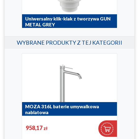
Uniwersalny klik-klak z tworzywa GUN
METAL GREY
660-310-61
WYBRANE PRODUKTY Z TEJ KATEGORII
MOZA 316L baterie umywalkowa
MOZ
zną
nablatowa
umy
5042-613-22
5032
958,17
56
zł