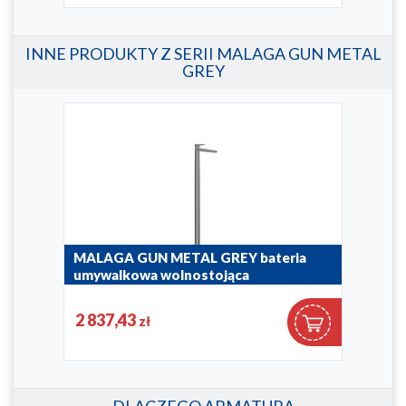
INNE PRODUKTY Z SERII MALAGA GUN METAL
GREY
MALAGA GUN METAL GREY bateria
MAL
umywalkowa wolnostojąca
umy
4522-510-61
4529
2 837,43
1 1
zł
DLACZEGO ARMATURA