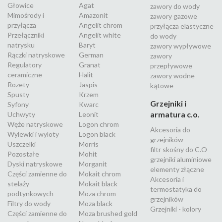
Głowice
Agat
zawory do wody
Mimośrody i
Amazonit
zawory gazowe
przyłącza
Angelit chrom
przyłącza elastyczne
Przełączniki
Angelit white
do wody
natrysku
Baryt
zawory wypływowe
Rączki natryskowe
German
zawory
Regulatory
Granat
przepływowe
ceramiczne
Halit
zawory wodne
Rozety
Jaspis
kątowe
Spusty
Krzem
Grzejniki i
Syfony
Kwarc
armatura c.o.
Uchwyty
Leonit
Węże natryskowe
Logon chrom
Akcesoria do
Wylewki i wyloty
Logon black
grzejników
Uszczelki
Morris
filtr skośny do C.O
Pozostałe
Mohit
grzejniki aluminiowe
Dyski natryskowe
Morganit
elementy złączne
Części zamienne do
Mokait chrom
Akcesoria i
stelaży
Mokait black
termostatyka do
podtynkowych
Moza chrom
grzejników
Filtry do wody
Moza black
Grzejniki - kolory
Części zamienne do
Moza brushed gold