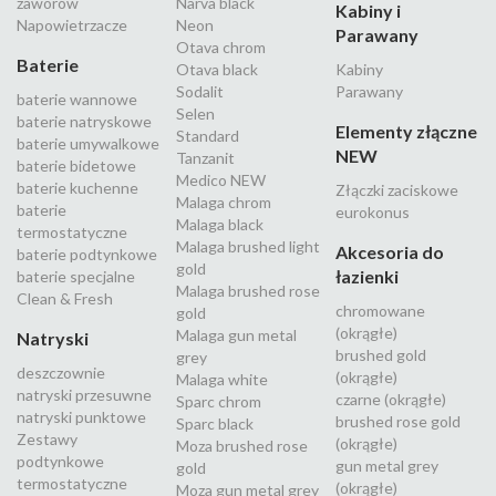
zaworów
Narva black
Kabiny i
Napowietrzacze
Neon
Parawany
Otava chrom
Baterie
Otava black
Kabiny
Sodalit
Parawany
baterie wannowe
Selen
baterie natryskowe
Elementy złączne
Standard
baterie umywalkowe
NEW
Tanzanit
baterie bidetowe
Medico NEW
baterie kuchenne
Złączki zaciskowe
Malaga chrom
baterie
eurokonus
Malaga black
termostatyczne
Malaga brushed light
Akcesoria do
baterie podtynkowe
gold
łazienki
baterie specjalne
Malaga brushed rose
Clean & Fresh
chromowane
gold
(okrągłe)
Malaga gun metal
Natryski
brushed gold
grey
deszczownie
(okrągłe)
Malaga white
natryski przesuwne
czarne (okrągłe)
Sparc chrom
natryski punktowe
brushed rose gold
Sparc black
Zestawy
(okrągłe)
Moza brushed rose
podtynkowe
gun metal grey
gold
termostatyczne
(okrągłe)
Moza gun metal grey