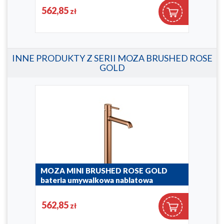
5032-632-34
5032
562,85
37
zł
INNE PRODUKTY Z SERII MOZA BRUSHED ROSE
GOLD
ia
MOZA MINI BRUSHED ROSE GOLD
MOZ
bateria umywalkowa nablatowa
bat
5032-632-34
5032
562,85
37
zł