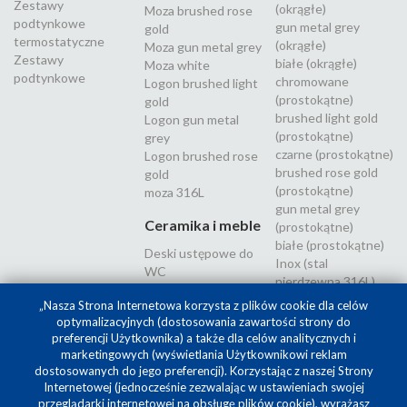
Zestawy
(okrągłe)
Moza brushed rose
podtynkowe
gun metal grey
gold
termostatyczne
(okrągłe)
Moza gun metal grey
Zestawy
białe (okrągłe)
Moza white
podtynkowe
chromowane
Logon brushed light
(prostokątne)
gold
brushed light gold
Logon gun metal
(prostokątne)
grey
czarne (prostokątne)
Logon brushed rose
brushed rose gold
gold
(prostokątne)
moza 316L
gun metal grey
Ceramika i meble
(prostokątne)
białe (prostokątne)
Deski ustępowe do
Inox (stal
WC
nierdzewna 316L)
„Nasza Strona Internetowa korzysta z plików cookie dla celów
optymalizacyjnych (dostosowania zawartości strony do
preferencji Użytkownika) a także dla celów analitycznych i
marketingowych (wyświetlania Użytkownikowi reklam
dostosowanych do jego preferencji). Korzystając z naszej Strony
Internetowej (jednocześnie zezwalając w ustawieniach swojej
przeglądarki internetowej na obsługę plików cookie), wyrażasz