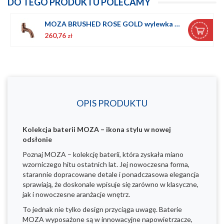
DO TEGO PRODUKTU POLECAMY
MOZA BRUSHED ROSE GOLD wylewka wannowa do kompletacji z deszczownią
260,76
zł
OPIS PRODUKTU
Kolekcja baterii MOZA – ikona stylu w nowej
odsłonie
Poznaj MOZA – kolekcję baterii, która zyskała miano
wzorniczego hitu ostatnich lat. Jej nowoczesna forma,
starannie dopracowane detale i ponadczasowa elegancja
sprawiają, że doskonale wpisuje się zarówno w klasyczne,
jak i nowoczesne aranżacje wnętrz.
To jednak nie tylko design przyciąga uwagę. Baterie
MOZA wyposażone są w innowacyjne napowietrzacze,