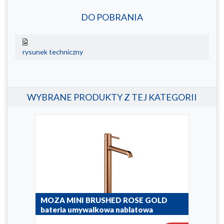
DO POBRANIA
rysunek techniczny
WYBRANE PRODUKTY Z TEJ KATEGORII
nia
MOZA MINI BRUSHED ROSE GOLD
MOZ
bateria umywalkowa nablatowa
bat