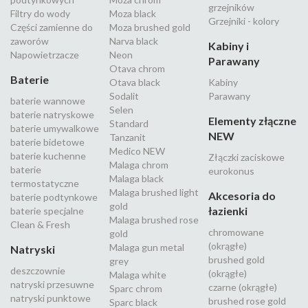
grzejników
Filtry do wody
Moza black
Grzejniki - kolory
Części zamienne do
Moza brushed gold
zaworów
Narva black
Kabiny i
Napowietrzacze
Neon
Parawany
Otava chrom
Baterie
Otava black
Kabiny
Sodalit
Parawany
baterie wannowe
Selen
baterie natryskowe
Elementy złączne
Standard
baterie umywalkowe
NEW
Tanzanit
baterie bidetowe
Medico NEW
baterie kuchenne
Złączki zaciskowe
Malaga chrom
baterie
eurokonus
Malaga black
termostatyczne
Malaga brushed light
Akcesoria do
baterie podtynkowe
gold
łazienki
baterie specjalne
Malaga brushed rose
Clean & Fresh
chromowane
gold
(okrągłe)
Malaga gun metal
Natryski
brushed gold
grey
deszczownie
(okrągłe)
Malaga white
natryski przesuwne
czarne (okrągłe)
Sparc chrom
natryski punktowe
brushed rose gold
Sparc black