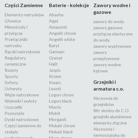
Części Zamienne
Baterie - kolekcje
Zawory wodne i
gazowe
Elementy natrysków
Abasha
Głowice
Agat
zawory do wody
Mimośrody i
Amazonit
zawory gazowe
przyłącza
Angelit chrom
przyłącza elastyczne
Przełączniki
Angelit white
do wody
natrysku
Baryt
zawory wypływowe
Rączki natryskowe
German
zawory
Regulatory
Granat
przepływowe
ceramiczne
Halit
zawory wodne
Rozety
Jaspis
kątowe
Spusty
Krzem
Grzejniki i
Syfony
Kwarc
armatura c.o.
Uchwyty
Leonit
Węże natryskowe
Logon chrom
Akcesoria do
Wylewki i wyloty
Logon black
grzejników
Uszczelki
Morris
filtr skośny do C.O
Pozostałe
Mohit
grzejniki aluminiowe
Dyski natryskowe
Morganit
elementy złączne
Części zamienne do
Mokait chrom
Akcesoria i
stelaży
Mokait black
termostatyka do
podtynkowych
Moza chrom