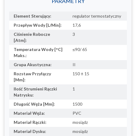
PARAMETRY
Element Sterujący:
regulator termostatyczny
Przepływ Wody [L/Min]:
17,6
Ciśnienie Robocze
3
[Atm]:
Temperatura Wody [°C]
≤90/ 65
Maks.:
Grupa Akustyczna:
II
Rozstaw Przyłączy
150 ± 15
[Mm]:
Ilość Strumieni Rączki
1
Natrysku:
Długość Węża [Mm]:
1500
Materiał Węża:
PVC
Materiał Rączki:
mosiądz
Materiał Dysku:
mosiądz