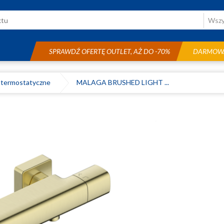
SPRAWDŹ OFERTĘ OUTLET, AŻ DO -70%
DARMOWA
termostatyczne
MALAGA BRUSHED LIGHT ...