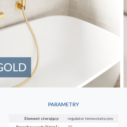
PARAMETRY
Element sterujący:
regulator termostatyczny
Przepływ wody [l/min] :
22