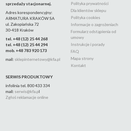
Polityka prywatności
sprzedaży stacjonarnej.
Dla klientów sklepu
Adres korespondencyjny:
Polityka cookies
ARMATURA KRAKÓW SA
ul. Zakopiańska 72
Informacje o zagrożeniach
30-418 Kraków
Formularz odstąpienia od
umowy
tel. +48 (12) 25 44 268
Instrukcje i porady
tel. +48 (12) 25 44 294
mob. +48 783 920 173
FAQ
Mapa strony
mail:
sklepinternetowy@kfa.pl
Kontakt
SERWIS PRODUKTOWY
infolinia tel. 800 433 334
mail:
serwis@kfa.p
l
Zgłoś reklamacje online