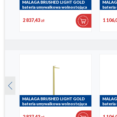
LD
MALAGA BRUSHED LIGHT GOLD
MALAG
bateria umywalkowa wolnostojąca
bateri
ścienna
4522-510-31
2 837,43
1 106,
zł
4529-821-
LD
MALAGA BRUSHED LIGHT GOLD
MALAG
bateria umywalkowa wolnostojąca
bateri
ścienna
4522-510-31
2 837,43
1 106,