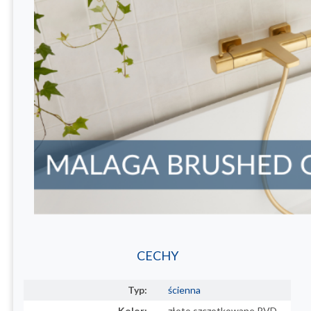
CECHY
Typ:
ścienna
Kolor:
złoto szczotkowane PVD