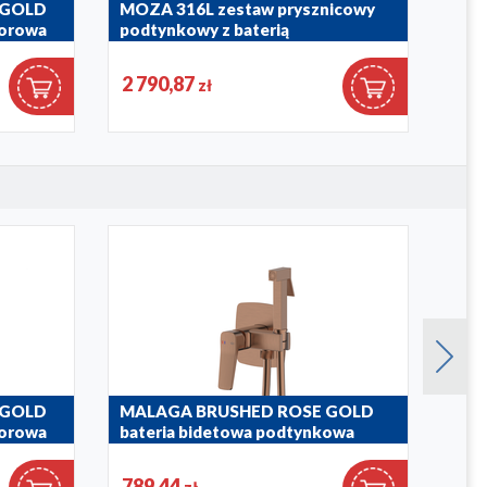
 GOLD
MOZA 316L zestaw prysznicowy
LOG
worowa
podtynkowy z baterią
LIG
termostatyczną 3-otworową 2-
bate
funkcyjną
2 790,87
2 3
zł
5746-
5779-510-22
 GOLD
MALAGA BRUSHED ROSE GOLD
MAL
worowa
bateria bidetowa podtynkowa
nat
4529-512-34
841-2
789,44
401