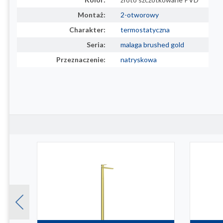
Montaż:
2-otworowy
Charakter:
termostatyczna
Seria:
malaga brushed gold
Przeznaczenie:
natryskowa