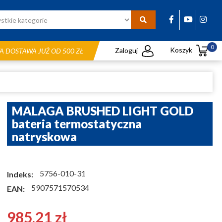
0
Koszyk
Zaloguj
 DOSTAWA JUŻ OD 500 ZŁ
MALAGA BRUSHED LIGHT GOLD
bateria termostatyczna
natryskowa
5756-010-31
Indeks:
5907571570534
EAN:
985,21 zł