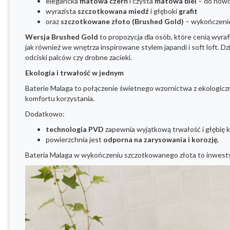
elegancka
matowa czerń
i czysta
matowa biel
– do nowo
wyrazista
szczotkowana miedź
i głęboki
grafit
oraz
szczotkowane złoto (Brushed Gold)
– wykończenie 
Wersja Brushed Gold
to propozycja dla osób, które cenią wyraf
jak również we wnętrza inspirowane stylem japandi i soft loft. D
odciski palców czy drobne zacieki.
Ekologia i trwałość w jednym
Baterie Malaga to połączenie świetnego wzornictwa z ekologic
komfortu korzystania.
Dodatkowo:
technologia PVD
zapewnia wyjątkową trwałość i głębię k
powierzchnia jest
odporna na zarysowania i korozję
,
Bateria Malaga w wykończeniu szczotkowanego złota to inwestycja