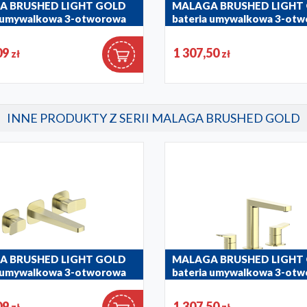
A BRUSHED LIGHT GOLD
MALAGA BRUSHED LIGHT
a umywalkowa 3-otworowa
bateria umywalkowa 3-ot
stojąca
09
1 307,50
zł
zł
31
4522-221-31
INNE PRODUKTY Z SERII MALAGA BRUSHED GOLD
A BRUSHED LIGHT GOLD
MALAGA BRUSHED LIGHT
a umywalkowa 3-otworowa
bateria umywalkowa 3-ot
stojąca
09
1 307,50