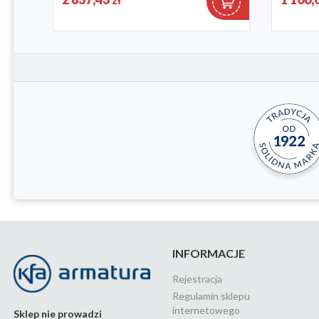
zł
4529-821-
INFORMACJE
Rejestracja
Regulamin sklepu
internetowego
Sklep nie prowadzi