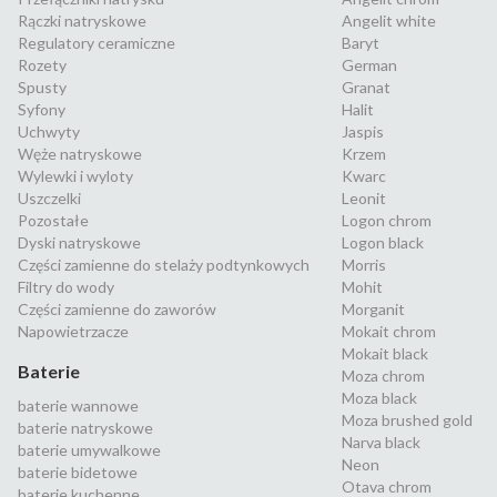
Rączki natryskowe
Angelit white
Regulatory ceramiczne
Baryt
Rozety
German
Spusty
Granat
Syfony
Halit
Uchwyty
Jaspis
Węże natryskowe
Krzem
Wylewki i wyloty
Kwarc
Uszczelki
Leonit
Pozostałe
Logon chrom
Dyski natryskowe
Logon black
Części zamienne do stelaży podtynkowych
Morris
Filtry do wody
Mohit
Części zamienne do zaworów
Morganit
Napowietrzacze
Mokait chrom
Mokait black
Baterie
Moza chrom
Moza black
baterie wannowe
Moza brushed gold
baterie natryskowe
Narva black
baterie umywalkowe
Neon
baterie bidetowe
Otava chrom
baterie kuchenne