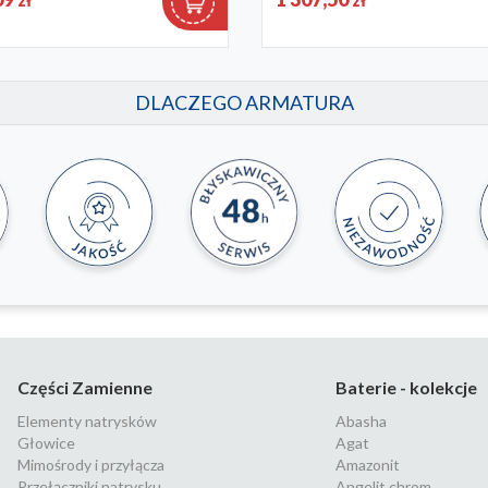
zł
zł
31
4522-221-31
DLACZEGO ARMATURA
Części Zamienne
Baterie - kolekcje
Elementy natrysków
Abasha
Głowice
Agat
Mimośrody i przyłącza
Amazonit
Przełączniki natrysku
Angelit chrom