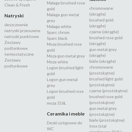
Malaga brushed rose
Clean & Fresh
chromowane
gold
(okrągłe)
Malaga gun metal
Natryski
brushed gold
grey
deszczownie
(okrągłe)
Malaga white
natryski przesuwne
czarne (okrągłe)
Sparc chrom
natryski punktowe
brushed rose gold
Sparc black
Zestawy
(okrągłe)
Moza brushed rose
podtynkowe
gun metal grey
gold
termostatyczne
(okrągłe)
Moza gun metal grey
Zestawy
białe (okrągłe)
Moza white
podtynkowe
chromowane
Logon brushed light
(prostokątne)
gold
brushed light gold
Logon gun metal
(prostokątne)
grey
czarne (prostokątne)
Logon brushed rose
brushed rose gold
gold
(prostokątne)
moza 316L
gun metal grey
Ceramika i meble
(prostokątne)
białe (prostokątne)
Deski ustępowe do
Inox (stal
WC
nierdzewna 316L)