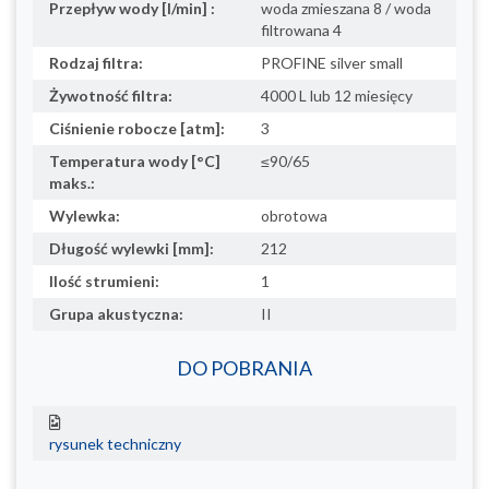
Przepływ wody [l/min] :
woda zmieszana 8 / woda
filtrowana 4
Rodzaj filtra:
PROFINE silver small
Żywotność filtra:
4000 L lub 12 miesięcy
Ciśnienie robocze [atm]:
3
Temperatura wody [°C]
≤90/65
maks.:
Wylewka:
obrotowa
Długość wylewki [mm]:
212
Ilość strumieni:
1
Grupa akustyczna:
II
DO POBRANIA
rysunek techniczny