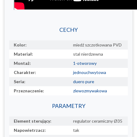
CECHY
Kolor:
miedź szczotkowana PVD
Materiał:
stal nierdzewna
Montaż:
1-otworowy
Charakter:
jednouchwytowa
Seria:
duero pure
Przeznaczenie:
zlewozmywakowa
PARAMETRY
Element sterujący:
regulator ceramiczny Ø35
Napowietrzacz:
tak