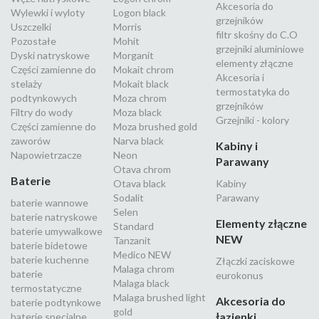
Akcesoria do
Wylewki i wyloty
Logon black
grzejników
Uszczelki
Morris
filtr skośny do C.O
Pozostałe
Mohit
grzejniki aluminiowe
Dyski natryskowe
Morganit
elementy złączne
Części zamienne do
Mokait chrom
Akcesoria i
stelaży
Mokait black
termostatyka do
podtynkowych
Moza chrom
grzejników
Filtry do wody
Moza black
Grzejniki - kolory
Części zamienne do
Moza brushed gold
zaworów
Narva black
Kabiny i
Napowietrzacze
Neon
Parawany
Otava chrom
Baterie
Otava black
Kabiny
Sodalit
Parawany
baterie wannowe
Selen
baterie natryskowe
Elementy złączne
Standard
baterie umywalkowe
NEW
Tanzanit
baterie bidetowe
Medico NEW
baterie kuchenne
Złączki zaciskowe
Malaga chrom
baterie
eurokonus
Malaga black
termostatyczne
Malaga brushed light
Akcesoria do
baterie podtynkowe
gold
łazienki
baterie specjalne