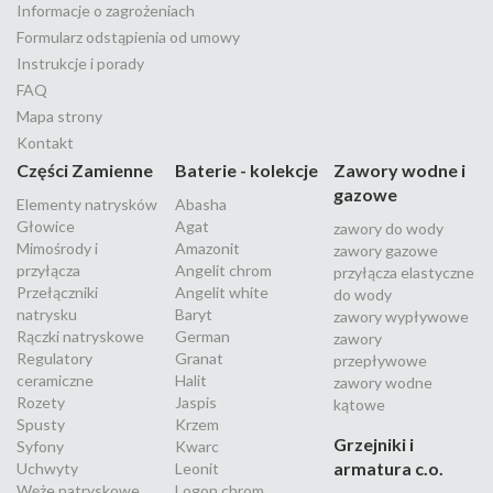
Informacje o zagrożeniach
Formularz odstąpienia od umowy
Instrukcje i porady
FAQ
Mapa strony
Kontakt
Części Zamienne
Baterie - kolekcje
Zawory wodne i
gazowe
Elementy natrysków
Abasha
Głowice
Agat
zawory do wody
Mimośrody i
Amazonit
zawory gazowe
przyłącza
Angelit chrom
przyłącza elastyczne
Przełączniki
Angelit white
do wody
natrysku
Baryt
zawory wypływowe
Rączki natryskowe
German
zawory
Regulatory
Granat
przepływowe
ceramiczne
Halit
zawory wodne
Rozety
Jaspis
kątowe
Spusty
Krzem
Grzejniki i
Syfony
Kwarc
armatura c.o.
Uchwyty
Leonit
Węże natryskowe
Logon chrom