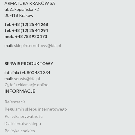
"S"
39
6623-425-
ARMATURA KRAKÓW SA
61
6623
ul. Zakopiańska 72
6623-425-
61
30-418 Kraków
39
tel. +48 (12) 25 44 268
tel. +48 (12) 25 44 294
mob. +48 783 920 173
mail:
sklepinternetowy@kfa.pl
SERWIS PRODUKTOWY
infolinia tel. 800 433 334
mail:
serwis@kfa.p
l
Zgłoś reklamacje online
INFORMACJE
Rejestracja
Regulamin sklepu internetowego
Polityka prywatności
Dla klientów sklepu
Polityka cookies