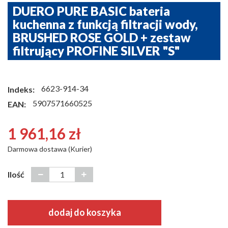
DUERO PURE BASIC bateria
kuchenna z funkcją filtracji wody,
BRUSHED ROSE GOLD + zestaw
filtrujący PROFINE SILVER "S"
6623-914-34
Indeks:
5907571660525
EAN:
1 961,16 zł
Darmowa dostawa (Kurier)
Ilość
dodaj do koszyka