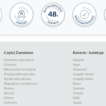
Części Zamienne
Baterie - kolekcje
Elementy natrysków
Abasha
Głowice
Agat
Mimośrody i przyłącza
Amazonit
Przełączniki natrysku
Angelit chrom
Rączki natryskowe
Angelit white
Regulatory ceramiczne
Baryt
Rozety
German
Spusty
Granat
Syfony
Halit
Uchwyty
Jaspis