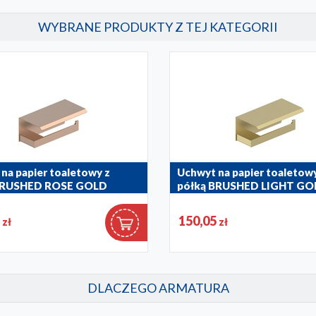
WYBRANE PRODUKTY Z TEJ KATEGORII
na papier toaletowy z
Uchwyt na papier toaletowy
BRUSHED ROSE GOLD
półką BRUSHED LIGHT GO
4
864-038-39
5
150,05
zł
zł
DLACZEGO ARMATURA