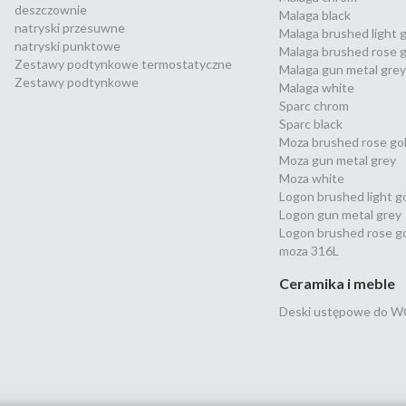
deszczownie
Malaga black
natryski przesuwne
Malaga brushed light 
natryski punktowe
Malaga brushed rose g
Zestawy podtynkowe termostatyczne
Malaga gun metal grey
Zestawy podtynkowe
Malaga white
Sparc chrom
Sparc black
Moza brushed rose go
Moza gun metal grey
Moza white
Logon brushed light g
Logon gun metal grey
Logon brushed rose g
moza 316L
Ceramika i meble
Deski ustępowe do W