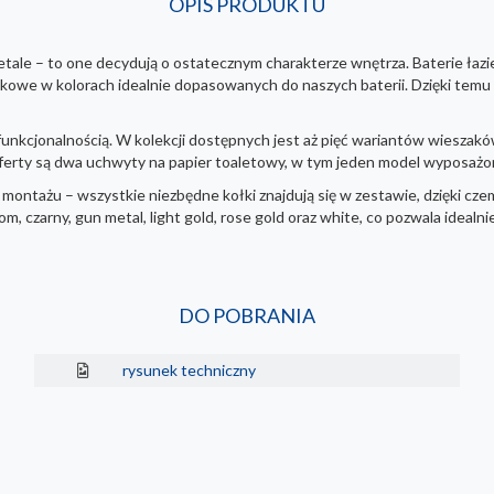
OPIS PRODUKTU
detale – to one decydują o ostatecznym charakterze wnętrza. Baterie ła
nkowe w kolorach idealnie dopasowanych do naszych baterii. Dzięki temu m
unkcjonalnością. W kolekcji dostępnych jest aż pięć wariantów wieszakó
oferty są dwa uchwyty na papier toaletowy, w tym jeden model wyposażony
montażu – wszystkie niezbędne kołki znajdują się w zestawie, dzięki czem
 czarny, gun metal, light gold, rose gold oraz white, co pozwala idealn
DO POBRANIA
rysunek techniczny