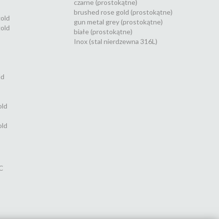
czarne (prostokątne)
brushed rose gold (prostokątne)
gold
gun metal grey (prostokątne)
old
białe (prostokątne)
Inox (stal nierdzewna 316L)
ld
old
old
C