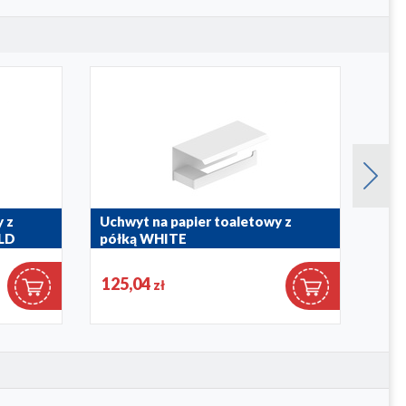
 z
Uchwyt na papier toaletowy z
Uchw
LD
półką WHITE
pół
864-038-44
864-0
125,04
125
zł