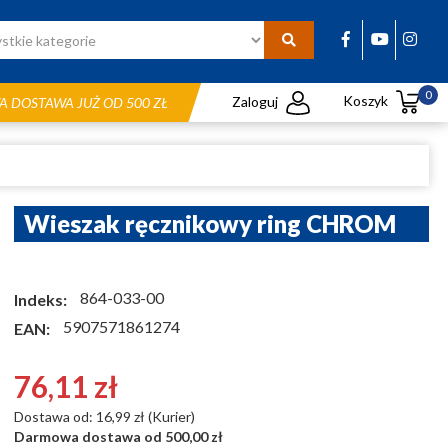
0
Koszyk
Zaloguj
 DOSTAWA JUŻ OD 500 ZŁ
Wieszak ręcznikowy ring CHROM
864-033-00
Indeks:
5907571861274
EAN:
76,11 zł
Dostawa od: 16,99 zł (Kurier)
Darmowa dostawa od 500,00 zł