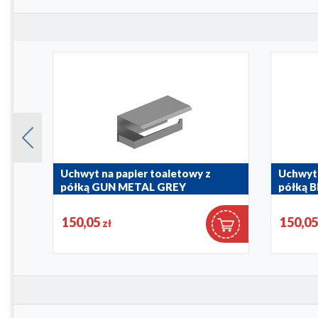
HITE
Uchwyt na papier toaletowy z
Uchwyt 
półką GUN METAL GREY
półką 
864-038-61
864-038-3
150,05
150,0
zł