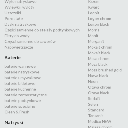
Węże natryskowe
Krzem
Wylewki i wyloty
Kwarc
Uszczelki
Leonit
Pozostałe
Logon chrom
Dyski natryskowe
Logon black
Części zamienne do stelaży podtynkowych
Morris
Filtry do wody
Mohit
Części zamienne do zaworów
Morganit
Napowietrzacze
Mokait chrom
Mokait black
Baterie
Moza chrom
Moza black
baterie wannowe
Moza brushed gold
baterie natryskowe
Narva black
baterie umywalkowe
Neon
baterie bidetowe
Otava chrom
baterie kuchenne
Otava black
baterie termostatyczne
Sodalit
baterie podtynkowe
Selen
baterie specjalne
Standard
Clean & Fresh
Tanzanit
Medico NEW
Natryski
Malaga chrom