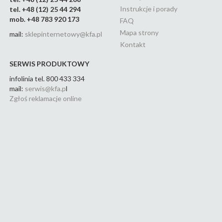
Instrukcje i porady
tel. +48 (12) 25 44 294
mob. +48 783 920 173
FAQ
Mapa strony
mail:
sklepinternetowy@kfa.pl
Kontakt
SERWIS PRODUKTOWY
infolinia tel. 800 433 334
mail:
serwis@kfa.p
l
Zgłoś reklamacje online