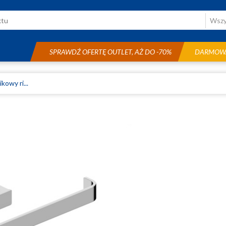
SPRAWDŹ OFERTĘ OUTLET, AŻ DO -70%
DARMOWA
kowy ri...