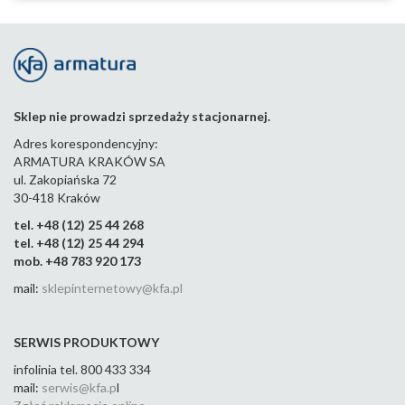
Sklep nie prowadzi sprzedaży stacjonarnej.
Adres korespondencyjny:
ARMATURA KRAKÓW SA
ul. Zakopiańska 72
30-418 Kraków
tel. +48 (12) 25 44 268
tel. +48 (12) 25 44 294
mob. +48 783 920 173
mail:
sklepinternetowy@kfa.pl
SERWIS PRODUKTOWY
infolinia tel. 800 433 334
mail:
serwis@kfa.p
l