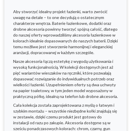
Aby stworzyć idealny projekt łazienki, warto zwrócić
uwagę na detale – to one decydują o ostatecznym
charakterze wnętrza. Baterie łazienkowe, dodatki oraz
drobne akcesoria powinny tworzyć spójną całość, dlatego
do naszej oferty wprowadziliśmy akcesoria łazienkowe w
kolorach idealnie dopasowanych do naszych baterii. Dzięki
temu możliwe jest stworzenie harmonijnej i eleganckiej
aranżacji, dopracowanej w każdym szczególe.
Nasze akcesoria łączą estetykę z wygodą użytkowania i
wysoką funkcjonalnością. W kolekcji dostępnych jest aż
pięć wariantów wieszaków na ręczniki, które pozwalają
dopasować rozwiązanie do indywidualnych potrzeb oraz
wielkości łazienki. Uzupełnieniem oferty są dwa uchwyty
na papier toaletowy, w tym jeden model wyposażony w
praktyczną półkę, idealną na telefon lub drobne akcesoria.
Cała kolekcja została zaprojektowana z myślą o łatwym i
szybkim montażu – wszystkie niezbędne kołki znajdują się
w zestawie, dzięki czemu produkt jest gotowy do
instalacji od razu po zakupie. Akcesoria dostępne są w
sześciu ponadczasowych kolorach: chrom, czarny, gun