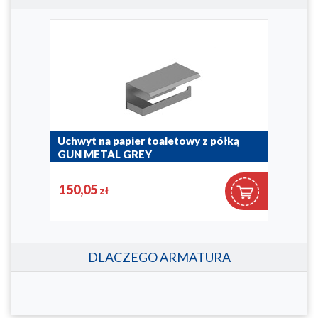
Uchwyt na papier toaletowy z półką
Uch
GUN METAL GREY
BRU
864-038-61
864-0
150,05
15
zł
DLACZEGO ARMATURA