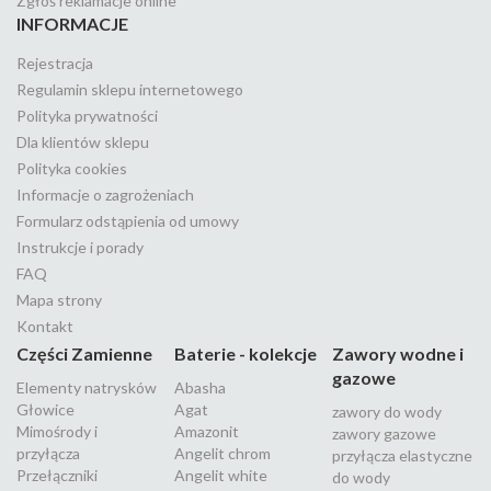
Zgłoś reklamacje online
INFORMACJE
Rejestracja
Regulamin sklepu internetowego
Polityka prywatności
Dla klientów sklepu
Polityka cookies
Informacje o zagrożeniach
Formularz odstąpienia od umowy
Instrukcje i porady
FAQ
Mapa strony
Kontakt
Części Zamienne
Baterie - kolekcje
Zawory wodne i
gazowe
Elementy natrysków
Abasha
Głowice
Agat
zawory do wody
Mimośrody i
Amazonit
zawory gazowe
przyłącza
Angelit chrom
przyłącza elastyczne
Przełączniki
Angelit white
do wody