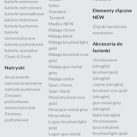
baterie wannowe
Selen
baterie natryskowe
Elementy złączne
Standard
baterie umywalkowe
NEW
Tanzanit
baterie bidetowe
Medico NEW
baterie kuchenne
Złączki zaciskowe
Malaga chrom
baterie
eurokonus
Malaga black
termostatyczne
Malaga brushed light
Akcesoria do
baterie podtynkowe
gold
łazienki
baterie specjalne
Malaga brushed rose
Clean & Fresh
chromowane
gold
(okrągłe)
Malaga gun metal
Natryski
brushed gold
grey
deszczownie
(okrągłe)
Malaga white
natryski przesuwne
czarne (okrągłe)
Sparc chrom
natryski punktowe
brushed rose gold
Sparc black
Zestawy
(okrągłe)
Moza brushed rose
podtynkowe
gun metal grey
gold
termostatyczne
(okrągłe)
Moza gun metal grey
Zestawy
białe (okrągłe)
Moza white
podtynkowe
chromowane
Logon brushed light
(prostokątne)
gold
brushed light gold
Logon gun metal