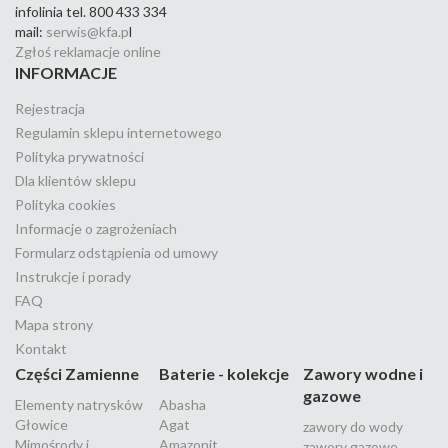
infolinia tel. 800 433 334
mail:
serwis@kfa.p
l
Zgłoś reklamacje online
INFORMACJE
Rejestracja
Regulamin sklepu internetowego
Polityka prywatności
Dla klientów sklepu
Polityka cookies
Informacje o zagrożeniach
Formularz odstąpienia od umowy
Instrukcje i porady
FAQ
Mapa strony
Kontakt
Części Zamienne
Baterie - kolekcje
Zawory wodne i
gazowe
Elementy natrysków
Abasha
Głowice
Agat
zawory do wody
Mimośrody i
Amazonit
zawory gazowe