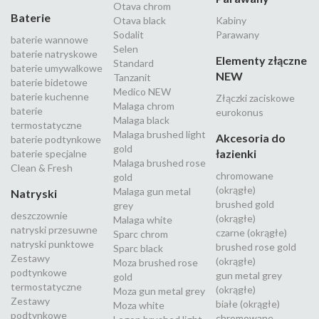
Otava chrom
Baterie
Otava black
Kabiny
Sodalit
Parawany
baterie wannowe
Selen
baterie natryskowe
Elementy złączne
Standard
baterie umywalkowe
NEW
Tanzanit
baterie bidetowe
Medico NEW
baterie kuchenne
Złączki zaciskowe
Malaga chrom
baterie
eurokonus
Malaga black
termostatyczne
Malaga brushed light
Akcesoria do
baterie podtynkowe
gold
łazienki
baterie specjalne
Malaga brushed rose
Clean & Fresh
chromowane
gold
(okrągłe)
Malaga gun metal
Natryski
brushed gold
grey
deszczownie
(okrągłe)
Malaga white
natryski przesuwne
czarne (okrągłe)
Sparc chrom
natryski punktowe
brushed rose gold
Sparc black
Zestawy
(okrągłe)
Moza brushed rose
podtynkowe
gun metal grey
gold
termostatyczne
(okrągłe)
Moza gun metal grey
Zestawy
białe (okrągłe)
Moza white
podtynkowe
chromowane