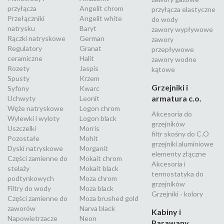
przyłącza
Angelit chrom
przyłącza elastyczne
Przełączniki
Angelit white
do wody
natrysku
Baryt
zawory wypływowe
Rączki natryskowe
German
zawory
Regulatory
Granat
przepływowe
ceramiczne
Halit
zawory wodne
Rozety
Jaspis
kątowe
Spusty
Krzem
Grzejniki i
Syfony
Kwarc
armatura c.o.
Uchwyty
Leonit
Węże natryskowe
Logon chrom
Akcesoria do
Wylewki i wyloty
Logon black
grzejników
Uszczelki
Morris
filtr skośny do C.O
Pozostałe
Mohit
grzejniki aluminiowe
Dyski natryskowe
Morganit
elementy złączne
Części zamienne do
Mokait chrom
Akcesoria i
stelaży
Mokait black
termostatyka do
podtynkowych
Moza chrom
grzejników
Filtry do wody
Moza black
Grzejniki - kolory
Części zamienne do
Moza brushed gold
zaworów
Narva black
Kabiny i
Napowietrzacze
Neon
Parawany