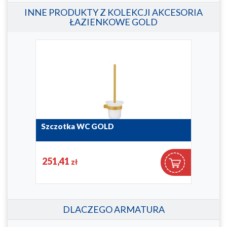
INNE PRODUKTY Z KOLEKCJI AKCESORIA
ŁAZIENKOWE GOLD
Szczotka WC GOLD
Wie
864-031-31
864-0
251,41
29
zł
DLACZEGO ARMATURA