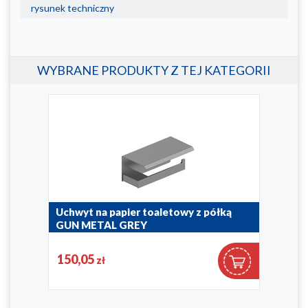
rysunek techniczny
WYBRANE PRODUKTY Z TEJ KATEGORII
Uchwyt na papier toaletowy z półką
Uch
GUN METAL GREY
BRU
864-038-61
864-0
150,05
15
zł