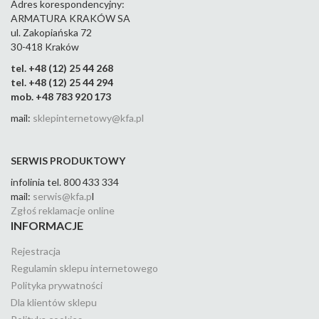
Adres korespondencyjny:
ARMATURA KRAKÓW SA
ul. Zakopiańska 72
30-418 Kraków
tel. +48 (12) 25 44 268
tel. +48 (12) 25 44 294
mob. +48 783 920 173
mail:
sklepinternetowy@kfa.pl
SERWIS PRODUKTOWY
infolinia tel. 800 433 334
mail:
serwis@kfa.p
l
Zgłoś reklamacje online
INFORMACJE
Rejestracja
Regulamin sklepu internetowego
Polityka prywatności
Dla klientów sklepu