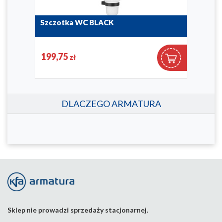
Szczotka WC BLACK
Wie
864-031-81
864-0
199,75
23
zł
DLACZEGO ARMATURA
Sklep nie prowadzi sprzedaży stacjonarnej.