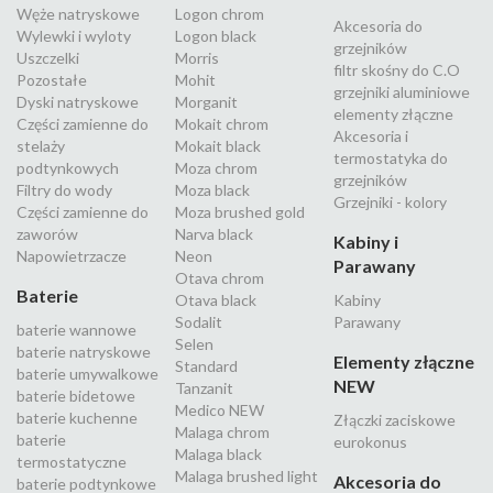
Węże natryskowe
Logon chrom
Akcesoria do
Wylewki i wyloty
Logon black
grzejników
Uszczelki
Morris
filtr skośny do C.O
Pozostałe
Mohit
grzejniki aluminiowe
Dyski natryskowe
Morganit
elementy złączne
Części zamienne do
Mokait chrom
Akcesoria i
stelaży
Mokait black
termostatyka do
podtynkowych
Moza chrom
grzejników
Filtry do wody
Moza black
Grzejniki - kolory
Części zamienne do
Moza brushed gold
zaworów
Narva black
Kabiny i
Napowietrzacze
Neon
Parawany
Otava chrom
Baterie
Otava black
Kabiny
Sodalit
Parawany
baterie wannowe
Selen
baterie natryskowe
Elementy złączne
Standard
baterie umywalkowe
NEW
Tanzanit
baterie bidetowe
Medico NEW
baterie kuchenne
Złączki zaciskowe
Malaga chrom
baterie
eurokonus
Malaga black
termostatyczne
Malaga brushed light
Akcesoria do
baterie podtynkowe