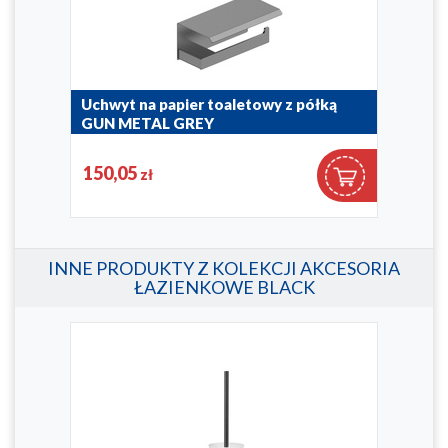
Uchwyt na papier toaletowy z półką
Uch
GUN METAL GREY
BRU
864-038-61
864-0
150,05
15
zł
INNE PRODUKTY Z KOLEKCJI AKCESORIA
ŁAZIENKOWE BLACK