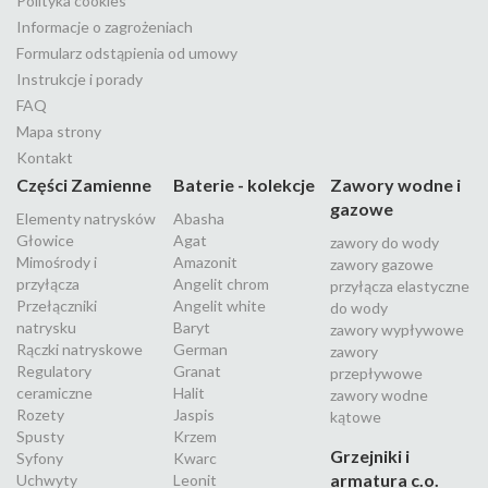
Polityka cookies
Informacje o zagrożeniach
Formularz odstąpienia od umowy
Instrukcje i porady
FAQ
Mapa strony
Kontakt
Części Zamienne
Baterie - kolekcje
Zawory wodne i
gazowe
Elementy natrysków
Abasha
Głowice
Agat
zawory do wody
Mimośrody i
Amazonit
zawory gazowe
przyłącza
Angelit chrom
przyłącza elastyczne
Przełączniki
Angelit white
do wody
natrysku
Baryt
zawory wypływowe
Rączki natryskowe
German
zawory
Regulatory
Granat
przepływowe
ceramiczne
Halit
zawory wodne
Rozety
Jaspis
kątowe
Spusty
Krzem
Grzejniki i
Syfony
Kwarc
armatura c.o.
Uchwyty
Leonit