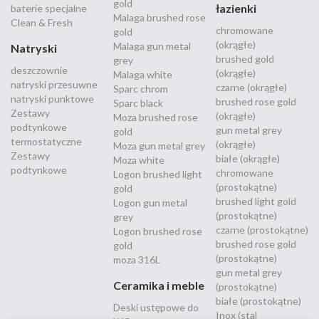
gold
łazienki
baterie specjalne
Malaga brushed rose
Clean & Fresh
chromowane
gold
(okrągłe)
Malaga gun metal
Natryski
brushed gold
grey
deszczownie
(okrągłe)
Malaga white
natryski przesuwne
czarne (okrągłe)
Sparc chrom
natryski punktowe
brushed rose gold
Sparc black
Zestawy
(okrągłe)
Moza brushed rose
podtynkowe
gun metal grey
gold
termostatyczne
(okrągłe)
Moza gun metal grey
Zestawy
białe (okrągłe)
Moza white
podtynkowe
chromowane
Logon brushed light
(prostokątne)
gold
brushed light gold
Logon gun metal
(prostokątne)
grey
czarne (prostokątne)
Logon brushed rose
brushed rose gold
gold
(prostokątne)
moza 316L
gun metal grey
Ceramika i meble
(prostokątne)
białe (prostokątne)
Deski ustępowe do
Inox (stal