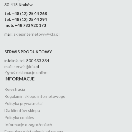
30-418 Kraków
tel. +48 (12) 25 44 268
tel. +48 (12) 25 44 294
mob. +48 783 920 173
mail:
sklepinternetowy@kfa.pl
SERWIS PRODUKTOWY
infolinia tel. 800 433 334
mail:
serwis@kfa.p
l
Zgłoś reklamacje online
INFORMACJE
Rejestracja
Regulamin sklepu internetowego
Polityka prywatności
Dla klientów sklepu
Polityka cookies
Informacje o zagrożeniach
Formularz odstąpienia od umowy