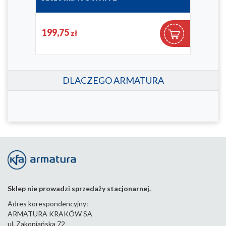
864-031-44
864-0
199,75
13
zł
DLACZEGO ARMATURA
Sklep nie prowadzi sprzedaży stacjonarnej.
Adres korespondencyjny:
ARMATURA KRAKÓW SA
ul. Zakopiańska 72