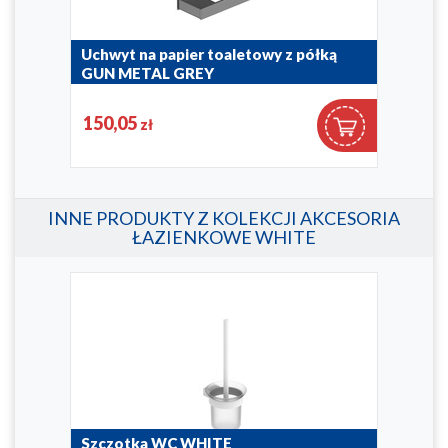
Uchwyt na papier toaletowy z półką
Uch
GUN METAL GREY
BRU
864-038-61
864-0
150,05
15
zł
INNE PRODUKTY Z KOLEKCJI AKCESORIA
ŁAZIENKOWE WHITE
Szczotka WC WHITE
Uch