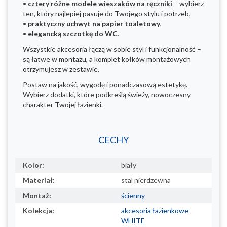
•
cztery różne modele wieszaków na ręczniki
– wybierz
ten, który najlepiej pasuje do Twojego stylu i potrzeb,
•
praktyczny uchwyt na papier toaletowy
,
•
elegancką szczotkę do WC
.
Wszystkie akcesoria łączą w sobie styl i funkcjonalność –
są łatwe w montażu, a komplet kołków montażowych
otrzymujesz w zestawie.
Postaw na jakość, wygodę i ponadczasową estetykę.
Wybierz dodatki, które podkreślą świeży, nowoczesny
charakter Twojej łazienki.
CECHY
Kolor:
biały
Materiał:
stal nierdzewna
Montaż:
ścienny
Kolekcja:
akcesoria łazienkowe
WHITE