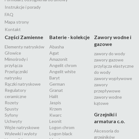
Instrukcje i porady
FAQ
Mapa strony
Kontakt
Części Zamienne
Baterie - kolekcje
Zawory wodne i
gazowe
Elementy natrysków
Abasha
Głowice
Agat
zawory do wody
Mimośrody i
Amazonit
zawory gazowe
przyłącza
Angelit chrom
przyłącza elastyczne
Przełączniki
Angelit white
do wody
natrysku
Baryt
zawory wypływowe
Rączki natryskowe
German
zawory
Regulatory
Granat
przepływowe
ceramiczne
Halit
zawory wodne
Rozety
Jaspis
kątowe
Spusty
Krzem
Grzejniki i
Syfony
Kwarc
armatura c.o.
Uchwyty
Leonit
Węże natryskowe
Logon chrom
Akcesoria do
Wylewki i wyloty
Logon black
grzejników