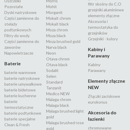
Uszczelki
Morris
filtr skośny do C.O
Pozostałe
Mohit
grzejniki aluminiowe
Dyski natryskowe
Morganit
elementy złączne
Części zamienne do
Mokait chrom
Akcesoria i
stelaży
Mokait black
termostatyka do
podtynkowych
Moza chrom
grzejników
Filtry do wody
Moza black
Grzejniki - kolory
Części zamienne do
Moza brushed gold
zaworów
Narva black
Kabiny i
Napowietrzacze
Neon
Parawany
Otava chrom
Baterie
Otava black
Kabiny
Sodalit
Parawany
baterie wannowe
Selen
baterie natryskowe
Elementy złączne
Standard
baterie umywalkowe
NEW
Tanzanit
baterie bidetowe
Medico NEW
baterie kuchenne
Złączki zaciskowe
Malaga chrom
baterie
eurokonus
Malaga black
termostatyczne
Malaga brushed light
Akcesoria do
baterie podtynkowe
gold
łazienki
baterie specjalne
Malaga brushed rose
Clean & Fresh
chromowane
gold