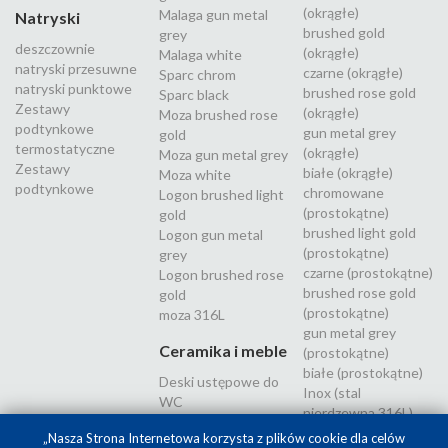
(okrągłe)
Malaga gun metal
Natryski
brushed gold
grey
deszczownie
(okrągłe)
Malaga white
natryski przesuwne
czarne (okrągłe)
Sparc chrom
natryski punktowe
brushed rose gold
Sparc black
Zestawy
(okrągłe)
Moza brushed rose
podtynkowe
gun metal grey
gold
termostatyczne
(okrągłe)
Moza gun metal grey
Zestawy
białe (okrągłe)
Moza white
podtynkowe
chromowane
Logon brushed light
(prostokątne)
gold
brushed light gold
Logon gun metal
(prostokątne)
grey
czarne (prostokątne)
Logon brushed rose
brushed rose gold
gold
(prostokątne)
moza 316L
gun metal grey
Ceramika i meble
(prostokątne)
białe (prostokątne)
Deski ustępowe do
Inox (stal
WC
nierdzewna 316L)
„Nasza Strona Internetowa korzysta z plików cookie dla celów